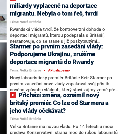
procent a Světová zdravotnická organizace (WHO)
miliardy vyplacené na deportace
varuje, že by se mohl rychle šířit i do dalších zemí.
migrantů. Nebyla o tom řeč, tvrdí
Virus způsobuje vysokou horečku, často
Téma: Velká Británie
doprovázenou krvácením, které postihuje několik
orgánů. Od vypuknutí epidemie na konci září bylo v
Rwandská vláda tvrdí, že kontroverzní dohoda o
zemi potvrzeno přibližně 36 případů. Jeho původ je
deportaci migrantů, kterou podepsala s Británií,
záhadou, ale stopy vedou do jeskyní mezi netopýry,
nestanovuje, co se stane s již poskytnutými
Starmer po prvním zasedání vlády:
píší zahraniční weby.
finančními prostředky v případě odstoupení od
smlouvy. To přitom avizovala nově zvolená britská
Podporujeme Ukrajinu, zrušíme
vláda. O detailech smlouvy informovala v úterý
deportace migrantů do Rwandy
agentura AFP.
Téma: Velká Británie
Aktualizováno
■
Nový labouristický premiér Británie Keir Starmer po
prvním zasedání nové vlády zopakoval svůj příslib
nového způsobu vládnutí, který staví zájmy země před
Přichází změna, oznámil nový
zájmy strany. Při první tiskové konferenci v Downing
Street nebyl v sobotu ohledně svých příštích kroků
britský premiér. Co lze od Starmera a
příliš konkrétní. Potvrdil však, že hodlá zrušit program
jeho vlády očekávat?
deportací migrantů do Rwandy z dílny konzervativců,
Téma: Velká Británie
dodržet závazek vydávat 2,5 procenta HDP na obranu
a dále podporovat Ukrajinu v obraně proti ruské invazi.
Velká Británie má novou vládu. Po 14 letech u moci
předává Konzervativní strana moc do rukou labouristů