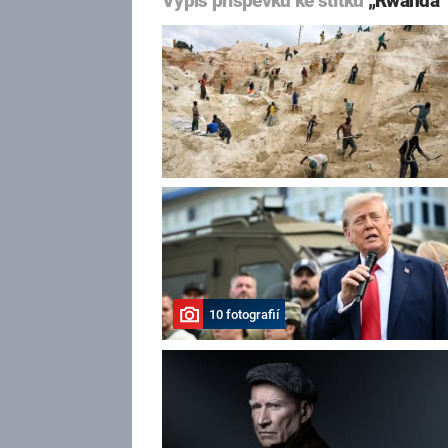
Výpis příspěvků ke štítku
„Rwanda“
10 fotografií