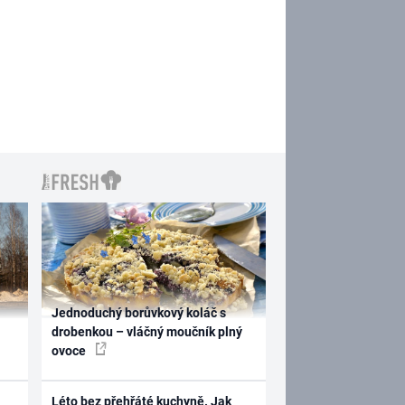
Jednoduchý borůvkový koláč s
drobenkou – vláčný moučník plný
ovoce
Léto bez přehřáté kuchyně. Jak