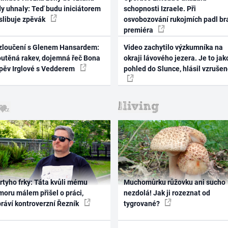
dy uhnaly: Teď budu iniciátorem
schopnosti Izraele. Při
 slibuje zpěvák
osvobozování rukojmích padl br
premiéra
zloučení s Glenem Hansardem:
Video zachytilo výzkumníka na
outěná rakev, dojemná řeč Bona
okraji lávového jezera. Je to jak
zpěv Irglové s Vedderem
pohled do Slunce, hlásil vzruše
rtyho frky: Táta kvůli mému
Muchomůrku růžovku ani sucho
oru málem přišel o práci,
nezdolá! Jak ji rozeznat od
práví kontroverzní Řezník
tygrované?