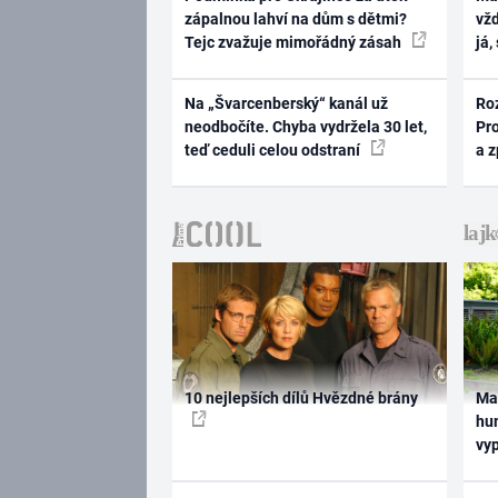
zápalnou lahví na dům s dětmi?
vž
Tejc zvažuje mimořádný zásah
já,
Na „Švarcenberský“ kanál už
Ro
neodbočíte. Chyba vydržela 30 let,
Pr
teď ceduli celou odstraní
a 
10 nejlepších dílů Hvězdné brány
Ma
hum
vy