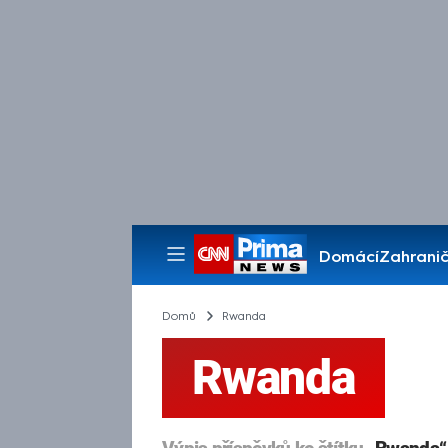
Domácí
Zahranič
Pořady
Domů
Rwanda
Rwanda