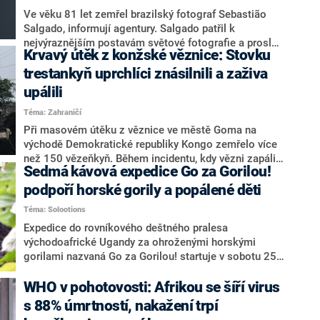
Ve věku 81 let zemřel brazilský fotograf Sebastião
Salgado, informují agentury. Salgado patřil k
nejvýraznějším postavám světové fotografie a proslul
Krvavý útěk z konžské věznice: Stovku
zejména černobílými fotografiemi z míst ozbrojených
konfliktů a amazonského deštného pralesa. Podle
trestankyň uprchlíci znásilnili a zaživa
webu CNN Brasil zemřel dnes v Paříži.
upálili
Téma: Zahraničí
Při masovém útěku z věznice ve městě Goma na
východě Demokratické republiky Kongo zemřelo více
než 150 vězeňkyň. Během incidentu, kdy vězni zapálili
Sedmá kávová expedice Go za Gorilou!
věznici, byly ženy nejen upáleny zaživa, ale předtím
také znásilněny, informovala CNN.
podpoří horské gorily a popálené děti
Téma: Solootions
Expedice do rovníkového deštného pralesa
východoafrické Ugandy za ohroženými horskými
gorilami nazvaná Go za Gorilou! startuje v sobotu 25.
ledna. Na dobrodružnou cestovatelskou výpravu
tentokrát vyráží výherkyně posledního ročníku
WHO v pohotovosti: Afrikou se šíří virus
fotografické on-line soutěže kávové značky Mountain
s 88% úmrtností, nakažení trpí
Gorilla Coffee Lucie Škardová a ambasadoři tohoto