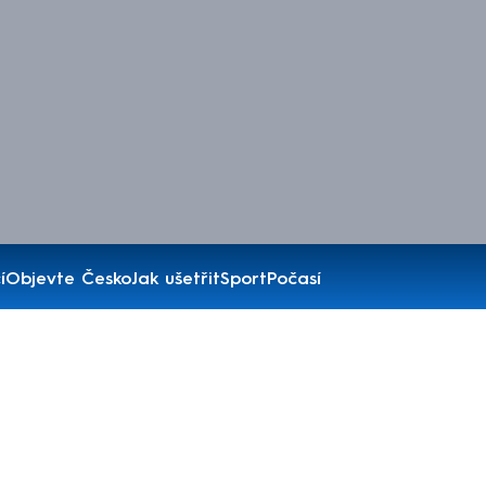
í
Objevte Česko
Jak ušetřit
Sport
Počasí