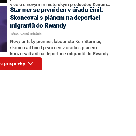
v čele s novým ministerským předsedou Keirem
Starmer se první den v úřadu činil:
Starmerem. Ten sliboval, že se kurz země v mnoha
ohledech změní. Co lze od nové Starmerovy vlády
Skoncoval s plánem na deportaci
očekávat?
migrantů do Rwandy
Téma: Velká Británie
Nový britský premiér, labourista Keir Starmer,
skoncoval hned první den v úřadu s plánem
konzervativců na deportace migrantů do Rwandy.
Uvedl to server listu The Telegraph s odvoláním na
ší příspěvky
vícero zdrojů. Migrační dohoda s Rwandou, která měla
Londýnu pomoci vyřešit nárůst počtu přistěhovalců
nelegálně přicházejících do Británie, byla jedním ze
stěžejních bodů volebního programu konzervativců
Rishiho Sunaka, kteří ale ve čtvrtečních volbách drtivě
prohráli. The Telegraph napsal, že plán na deportace
do Rwandy je „fakticky mrtvý“.