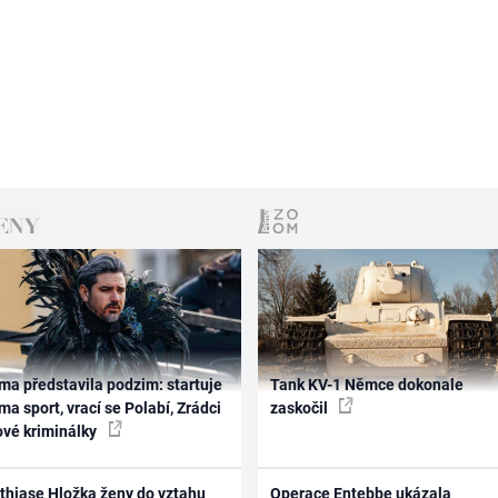
ma představila podzim: startuje
Tank KV-1 Němce dokonale
ma sport, vrací se Polabí, Zrádci
zaskočil
ové kriminálky
thiase Hložka ženy do vztahu
Operace Entebbe ukázala