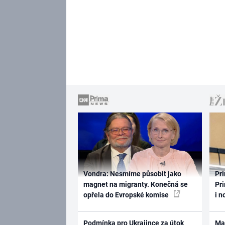
Vondra: Nesmíme působit jako
Pri
magnet na migranty. Konečná se
Pri
opřela do Evropské komise
i n
Podmínka pro Ukrajince za útok
Ma