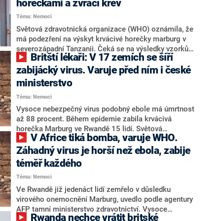
horečkami a zvrací krev
ročníku herci Jakub Štáfek a Václav Matějovský.
Cílem projektu Go za Gorilou! je podpořit organizaci
Téma: Nemoci
Gorilla Doctors pečující o poslední zbylé horské gorily
Světová zdravotnická organizace (WHO) oznámila, že
žijící v ugandských horách a spolek Bolíto, který
má podezření na výskyt krvácivé horečky marburg v
pomáhá dětem v resocializaci po těžkých
severozápadní Tanzanii. Čeká se na výsledky vzorků
popáleninových úrazech. Účast na projektu Go za
Britští lékaři: V 17 zemích se šíří
nakažených, uvedla agentura Reuters. Riziko šíření je v
Gorilou! se mezi tuzemskými hudebníky již stává
regionu a celé zemi vysoké, dodala agentura AFP.
zabijácký virus. Varuje před ním i české
tradicí. V předchozích letech ho podpořili Tomáš Klus,
Varování přichází několik týdnů poté, co v sousední
ministerstvo
Xindl X, Kamil Střihavka, zesnulý Jan Kalina ze Sto
Rwandě skončila epidemie tohoto virového
zvířat, Matěj Ruppert z kapely Monkey Business nebo
Téma: Nemoci
onemocnění.
Michal Malátný z kapely Chinaski.
Vysoce nebezpečný virus podobný ebole má úmrtnost
až 88 procent. Během epidemie zabila krvácivá
horečka Marburg ve Rwandě 15 lidí. Světová
V Africe tiká bomba, varuje WHO.
zdravotnická organizace již dříve varovala před
rozšířením, Velká Británie vydala seznam zemí, kterým
Záhadný virus je horší než ebola, zabije
by se měli lidé vyhnout nebo si přinejmenším dávat
téměř každého
velký pozor.
Téma: Nemoci
Ve Rwandě již jedenáct lidí zemřelo v důsledku
virového onemocnění Marburg, uvedlo podle agentury
AFP tamní ministerstvo zdravotnictví. Vysoce
Rwanda nechce vrátit britské
nebezpečný virus podobný ebole má úmrtnost až 88