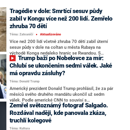
Tragédie v dole: Smrtící sesuv půdy
zabil v Kongu více než 200 lidí. Zemřelo
zhruba 70 dětí
Téma: Zahraničí
Aktualizováno
■
Více než 200 lidí včetně zhruba 70 dětí zabil úterní
sesuv půdy v dole na coltan u města Rubaya na
východě Konga nedaleko hranic se Rwandou. S
Trump baží po Nobelovce za mír:
odvoláním na středeční vyjádření ministerstva
hornictví to napsala agentura Reuters.
Chlubí se ukončením sedmi válek. Jaké
má opravdu zásluhy?
Téma: Donald Trump
Americký prezident Donald Trump prohlásil, že za pár
měsíců svého druhého mandátu ukončil už sedm
válek. Podle americké CNN to souvisí s
Zemřel světoznámý fotograf Salgado.
republikánovou snahou získat Nobelovu cenu míru.
Experti ale upozorňují, že některé války ve skutečnosti
Rozdával naději, kde panovala zkáza,
nevyřešil a u jiných si připsal kredit za cizí práci.
truchlí kolegové
Téma: Kultura