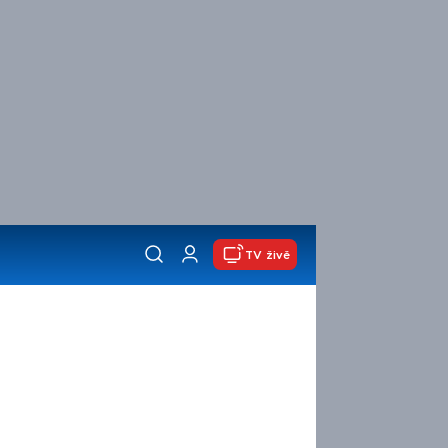
TV živě