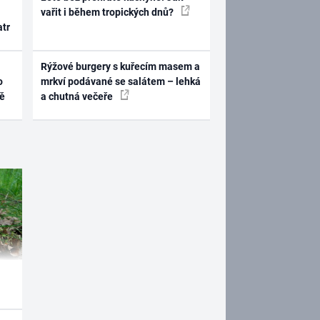
vařit i během tropických dnů?
atr
Rýžové burgery s kuřecím masem a
o
mrkví podávané se salátem – lehká
ně
a chutná večeře