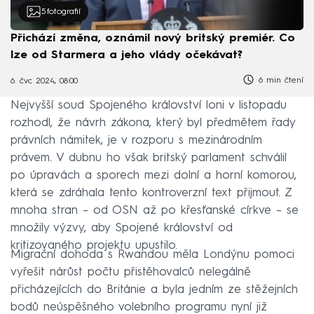
5
fotografií
Přichází změna, oznámil nový britský premiér. Co
lze od Starmera a jeho vlády očekávat?
6 min čtení
6. čvc 2024, 08:00
Nejvyšší soud Spojeného království loni v listopadu
rozhodl, že návrh zákona, který byl předmětem řady
právních námitek, je v rozporu s mezinárodním
právem. V dubnu ho však britský parlament schválil
po úpravách a sporech mezi dolní a horní komorou,
která se zdráhala tento kontroverzní text přijmout. Z
mnoha stran – od OSN až po křesťanské církve – se
množily výzvy, aby Spojené království od
kritizovaného projektu upustilo.
Migrační dohoda s Rwandou měla Londýnu pomoci
vyřešit nárůst počtu přistěhovalců nelegálně
přicházejících do Británie a byla jedním ze stěžejních
bodů neúspěšného volebního programu nyní již