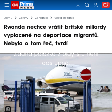
Domů
Zprávy
Zahraničí
Velká Británie
Rwanda nechce vrátit britské miliardy
vyplacené na deportace migrantů.
Nebyla o tom řeč, tvrdí
Žádná položka z playlistu není
Výběr redakce
dostupná.