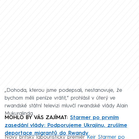
„Dohoda, kterou jsme podepsali, nestanovuje, že
bychom měli peníze vrátit,“ prohlásil v úterý ve
rwandské státní televizi mluvčí rwandské vlády Alain
Mukuralinda.
MOHLO BY VÁS ZAJÍMAT:
Starmer po prvním
zasedání vlády: Podporujeme Ukrajinu, zrušíme
deportace migrantů do Rwandy
Nový britský labouristický premiér
Keir Starmer po