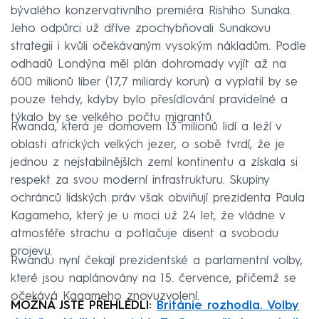
bývalého konzervativního premiéra Rishiho Sunaka.
Jeho odpůrci už dříve zpochybňovali Sunakovu
strategii i kvůli očekávaným vysokým nákladům. Podle
odhadů Londýna měl plán dohromady vyjít až na
600 milionů liber (17,7 miliardy korun) a vyplatil by se
pouze tehdy, kdyby bylo přesídlování pravidelné a
týkalo by se velkého počtu migrantů.
Rwanda, která je domovem 13 milionů lidí a leží v
oblasti afrických velkých jezer, o sobě tvrdí, že je
jednou z nejstabilnějších zemí kontinentu a získala si
respekt za svou moderní infrastrukturu. Skupiny
ochránců lidských práv však obviňují prezidenta Paula
Kagameho, který je u moci už 24 let, že vládne v
atmosféře strachu a potlačuje disent a svobodu
projevu.
Rwandu nyní čekají prezidentské a parlamentní volby,
které jsou naplánovány na 15. července, přičemž se
očekává Kagameho znovuzvolení.
MOŽNÁ JSTE PŘEHLÉDLI:
Británie rozhodla. Volby