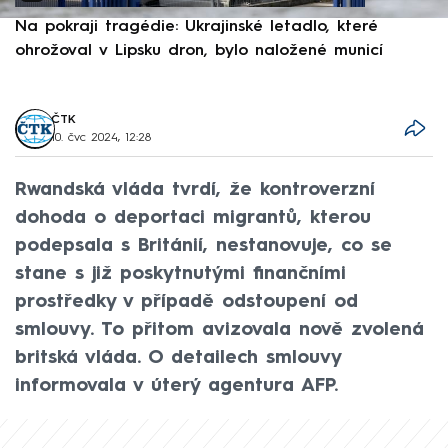
Na pokraji tragédie: Ukrajinské letadlo, které
P
ohrožoval v Lipsku dron, bylo naložené municí
e
ČTK
10. čvc 2024, 12:28
Rwandská vláda tvrdí, že kontroverzní
dohoda o deportaci migrantů, kterou
podepsala s Británií, nestanovuje, co se
stane s již poskytnutými finančními
prostředky v případě odstoupení od
smlouvy. To přitom avizovala nově zvolená
britská vláda. O detailech smlouvy
informovala v úterý agentura AFP.