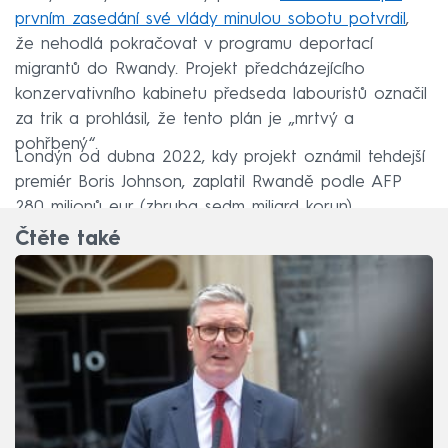
prvním zasedání své vlády minulou sobotu potvrdil
,
že nehodlá pokračovat v programu deportací
migrantů do Rwandy. Projekt předcházejícího
konzervativního kabinetu předseda labouristů označil
za trik a prohlásil, že tento plán je „mrtvý a
pohřbený“.
Londýn od dubna 2022, kdy projekt oznámil tehdejší
premiér Boris Johnson, zaplatil Rwandě podle AFP
280 milionů eur (zhruba sedm miliard korun).
Čtěte také