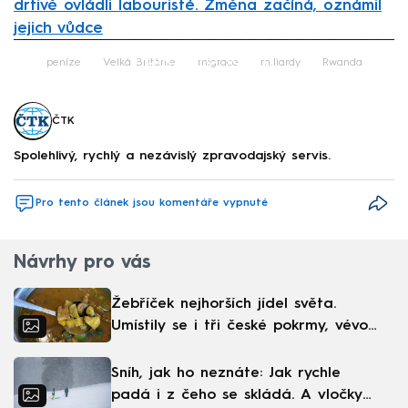
drtivě ovládli labouristé. Změna začíná, oznámil
jejich vůdce
Failed to fetch
peníze
Velká Británie
migrace
miliardy
Rwanda
ČTK
Spolehlivý, rychlý a nezávislý zpravodajský servis.
Pro tento článek jsou komentáře vypnuté
Návrhy pro vás
Žebříček nejhorších jídel světa.
Umístily se i tři české pokrmy, vévodí
skandinávská kuchyně
Sníh, jak ho neznáte: Jak rychle
padá i z čeho se skládá. A vločky