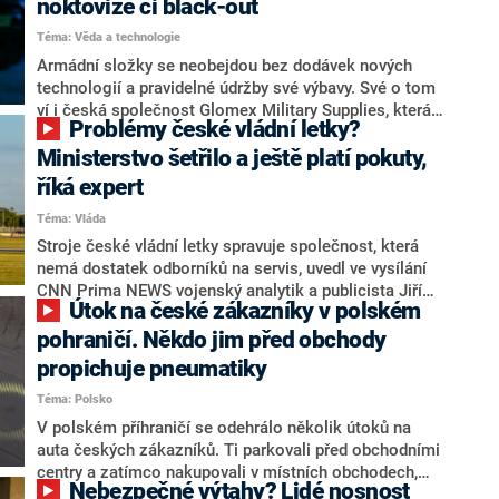
noktovize či black-out
Pokud budou uživatelé dodržovat všechny zásady
Téma: Věda a technologie
správné manipulace, může jim klimatizace výrazně
přispět k lepšímu spánku. Úlevu díky ní v parných
Armádní složky se neobejdou bez dodávek nových
dnech naleznou i alergici či astmatici.
technologií a pravidelné údržby své výbavy. Své o tom
ví i česká společnost Glomex Military Supplies, která
Problémy české vládní letky?
je kromě jiného dodavatelem bohaté škály přístrojů
nočního vidění. V tomto ohledu nabízí i služby v
Ministerstvo šetřilo a ještě platí pokuty,
nejmodernějším servisním centru. Společnost také
říká expert
pro Armádu ČR připravila speciální úpravu vozidel
Téma: Vláda
Toyota, které kromě lepší průchodnosti terénem nabízí
i technologii jízdy v režimu noktovize.
Stroje české vládní letky spravuje společnost, která
nemá dostatek odborníků na servis, uvedl ve vysílání
CNN Prima NEWS vojenský analytik a publicista Jiří
Útok na české zákazníky v polském
Vojáček. Podle něj takový stav vede k mnoha
prodlevám, zkušení technici by totiž zvládli vyřešit
pohraničí. Někdo jim před obchody
problémy za výrazně kratší dobu.
propichuje pneumatiky
Téma: Polsko
V polském příhraničí se odehrálo několik útoků na
auta českých zákazníků. Ti parkovali před obchodními
centry a zatímco nakupovali v místních obchodech,
Nebezpečné výtahy? Lidé nosnost
někdo jim propíchal pneumatiky. Případem se nyní