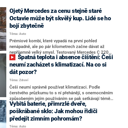
Ojetý Mercedes za cenu stejně staré
Octavie může být skvělý kup. Lidé se ho
bojí zbytečně
Téma: Auto
Prémiové kombi, které vypadá na první pohled
nenápadně, ale po pár kilometrech začne dávat až
nepříjemně velký smysl. Testovaný Mercedes C 220d
Špatná teplota i absence čištění: Češi
kombi z roku 2019 překvapil hlavně tím, v jak dobré
kondici dokáže být i při vysokém nájezdu. Na jednu
neumí zacházet s klimatizací. Na co si
nádrž navíc ujede i 1 200 kilometrů a za jeho pořízení
dát pozor?
zaplatíte tolik jako za podobně ojetou Škodu Octavii.
Téma: Zdraví
V dílech ani v servisu problém nehledejte.
Češi neumí správně používat klimatizaci. Podle
čerstvého průzkumu to s ní přehánějí, s onemocněním
způsobeným jejím používáním se pak setkávají téměř
Vybitá baterie, přimrzlé dveře,
tři čtvrtiny. Na druhé straně, bez ochlazení je nejen v
místnostech při teplotách nad 25 °C doslova k
poškrábané sklo: Jak mohou řidiči
nevydržení. To se může projevit nejen na pracovním
předejít zimním pohromám?
výkonu, ale třeba i na řidičských schopnostech.
Téma: Auto