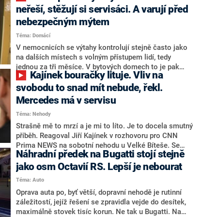
zabývá polská policie, uvedla ve svém vysílání televize
neřeší, stěžují si servisáci. A varují před
CNN Prima NEWS.
nebezpečným mýtem
Téma: Domácí
V nemocnicích se výtahy kontrolují stejně často jako
na dalších místech s volným přístupem lidí, tedy
jednou za tři měsíce. V bytových domech to je pak
Kajínek bouračky lituje. Vliv na
jednou za čtyři. Inspektoři ale varují před tím, že u
starších výtahů provozovatelé často ignorují rizika,
svobodu to snad mít nebude, řekl.
která by mohla vést k tragédii.
Mercedes má v servisu
Téma: Nehody
Strašně mě to mrzí a je mi to líto. Je to docela smutný
příběh. Reagoval Jiří Kajínek v rozhovoru pro CNN
Prima NEWS na sobotní nehodu u Velké Bíteše. Se
Náhradní předek na Bugatti stojí stejně
svým Mercedesem S class tam narazil do škodovky,
ve které jely dvě osoby. Řidiče a spolujezdkyni musela
jako osm Octavií RS. Lepší je nebourat
do nemocnice odvézt záchranná služba. Sám Kajínek
Téma: Auto
podle svých slov žádné zranění neutrpěl.
Oprava auta po, byť větší, dopravní nehodě je rutinní
záležitostí, jejíž řešení se zpravidla vejde do desítek,
maximálně stovek tisíc korun. Ne tak u Bugatti. Na