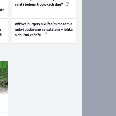
vařit i během tropických dnů?
atr
Rýžové burgery s kuřecím masem a
o
mrkví podávané se salátem – lehká
ně
a chutná večeře