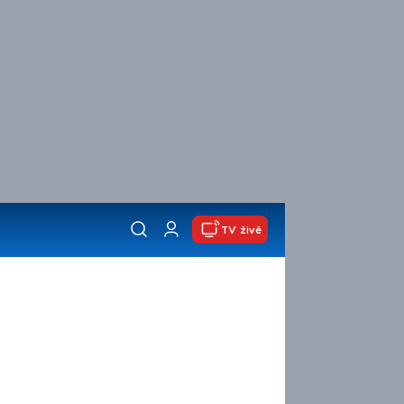
TV živě