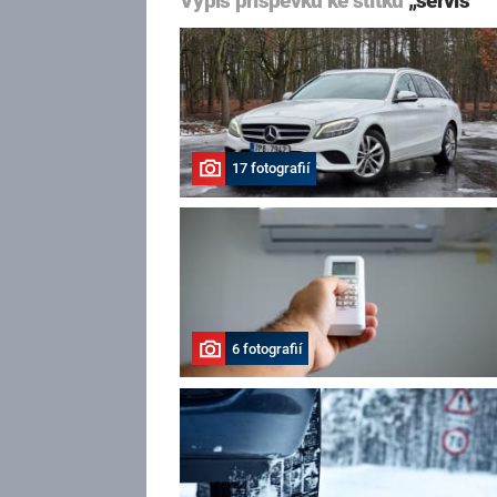
Výpis příspěvků ke štítku
„servis“
17 fotografií
6 fotografií