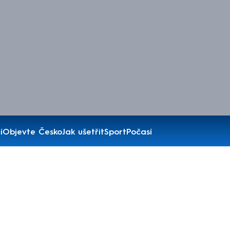
í
Objevte Česko
Jak ušetřit
Sport
Počasí