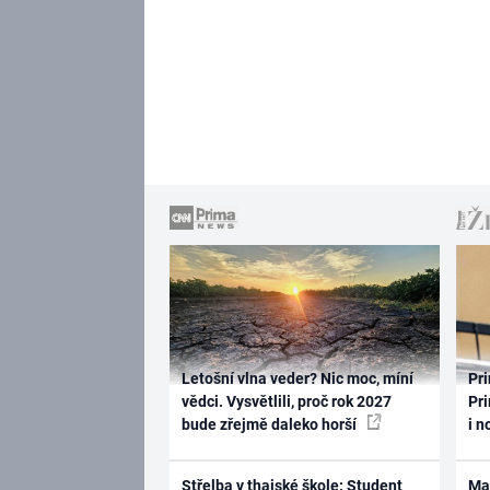
Letošní vlna veder? Nic moc, míní
Pri
vědci. Vysvětlili, proč rok 2027
Pri
bude zřejmě daleko horší
i n
Střelba v thajské škole: Student
Ma