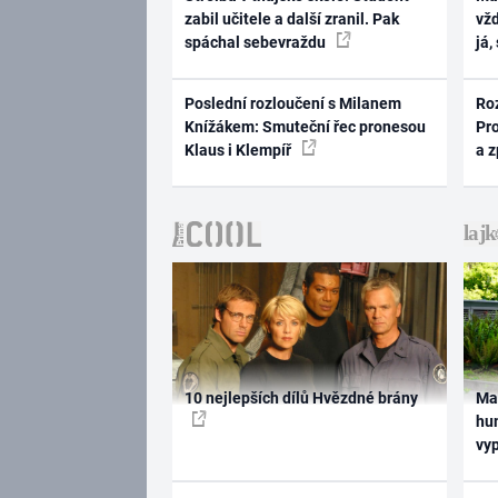
zabil učitele a další zranil. Pak
vž
spáchal sebevraždu
já,
Poslední rozloučení s Milanem
Ro
Knížákem: Smuteční řec pronesou
Pr
Klaus i Klempíř
a 
10 nejlepších dílů Hvězdné brány
Ma
hum
vy