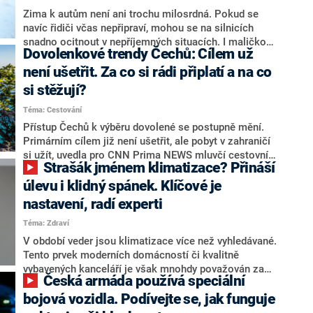
Zima k autům není ani trochu milosrdná. Pokud se
navíc řidiči včas nepřipraví, mohou se na silnicích
snadno ocitnout v nepříjemných situacích. I maličkosti
Dovolenkové trendy Čechů: Cílem už
v údržbě mohou v době, kdy teploty klesají k bodu
mrazu a sníh halí silnice, představovat velký rozdíl.
není ušetřit. Za co si rádi připlatí a na co
Víte, jak správně pečovat o své auto, abyste se
si stěžují?
problémům v zimě vyhnuli?
Téma: Cestování
Přístup Čechů k výběru dovolené se postupně mění.
Primárním cílem již není ušetřit, ale pobyt v zahraničí
si užít, uvedla pro CNN Prima NEWS mluvčí cestovní
Strašák jménem klimatizace? Přináší
kanceláře Čedok Kateřina Pavlíková. Turisté si prý rádi
připlatí už za servis na letišti či přímo v letadle, mnozí
úlevu i klidný spánek. Klíčové je
navíc upřednostňují speciálně zaměřené hotely,
nastavení, radí experti
například pouze pro dospělé nebo s důrazem na
Téma: Zdraví
udržitelnost. Na druhé straně si umí stěžovat na
maličkosti, které nemůže letiště ani cestovní kancelář
V období veder jsou klimatizace více než vyhledávané.
ovlivnit: ať se jedná o počasí či chybějící konkrétní typ
Tento prvek moderních domácností či kvalitně
piva v nabídce resortu. Změnami vychází zákazníkům
vybavených kanceláří je však mnohdy považován za
Česká armáda používá speciální
vstříc také Letiště Praha, sdělila redakci mluvčí Denisa
strůjce nejrůznějších zdravotních problémů. Podle
Hejtmánková.
odborníků je však na vině spíše skutečnost, že lidé
bojová vozidla. Podívejte se, jak funguje
nevědí, jak klimatizaci správně používat a nastavit.