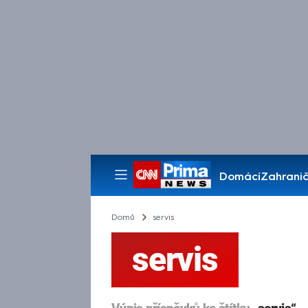
Domácí
Zahranič
Pořady
Domů
servis
servis