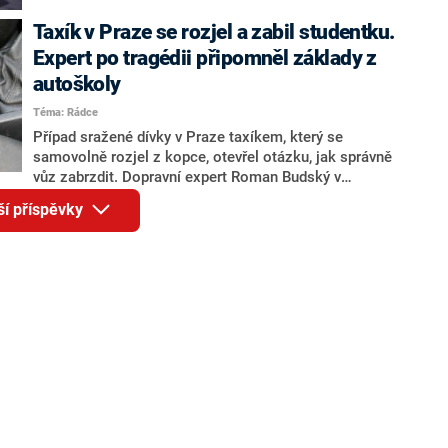
internetu se objevily inzeráty nabízející příďové
komponenty nejrychlejšího modelu značky za
Taxík v Praze se rozjel a zabil studentku.
ukrutných 8,9 milionu korun. No, nekupte to.
Expert po tragédii připomněl základy z
autoškoly
Téma: Rádce
Případ sražené dívky v Praze taxíkem, který se
samovolně rozjel z kopce, otevřel otázku, jak správně
vůz zabrzdit. Dopravní expert Roman Budský v
rozhovoru pro CNN Prima NEWS připomněl základy,
ší příspěvky
které se žáci učí již v autoškole. Víte, jak ideálně
postupovat?