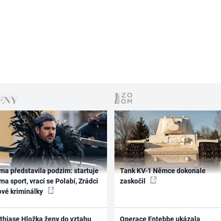
ma představila podzim: startuje
Tank KV-1 Němce dokonale
ma sport, vrací se Polabí, Zrádci
zaskočil
ové kriminálky
thiase Hložka ženy do vztahu
Operace Entebbe ukázala