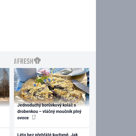
Jednoduchý borůvkový koláč s
drobenkou – vláčný moučník plný
ovoce
Léto bez přehřáté kuchyně. Jak