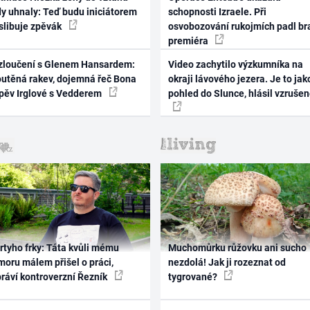
dy uhnaly: Teď budu iniciátorem
schopnosti Izraele. Při
 slibuje zpěvák
osvobozování rukojmích padl br
premiéra
zloučení s Glenem Hansardem:
Video zachytilo výzkumníka na
outěná rakev, dojemná řeč Bona
okraji lávového jezera. Je to jak
zpěv Irglové s Vedderem
pohled do Slunce, hlásil vzruše
rtyho frky: Táta kvůli mému
Muchomůrku růžovku ani sucho
oru málem přišel o práci,
nezdolá! Jak ji rozeznat od
práví kontroverzní Řezník
tygrované?