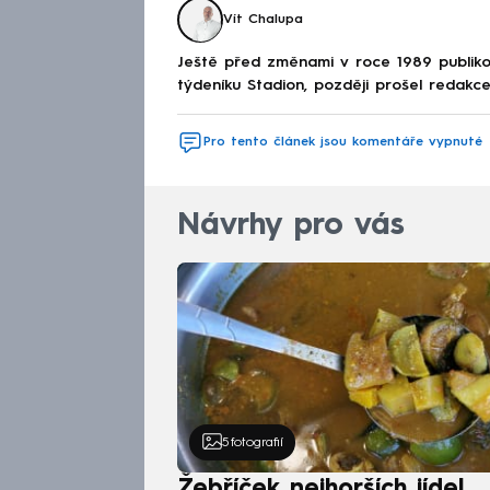
Vít Chalupa
Ještě před změnami v roce 1989 publikov
týdeníku Stadion, později prošel redakcem
Pro tento článek jsou komentáře vypnuté
Návrhy pro vás
5
fotografií
Žebříček nejhorších jídel