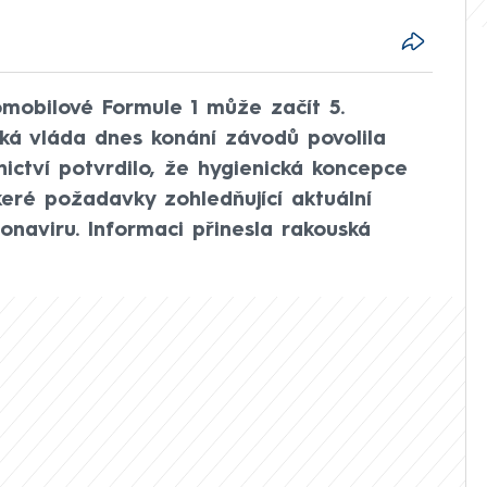
omobilové Formule 1 může začít 5.
ká vláda dnes konání závodů povolila
nictví potvrdilo, že hygienická koncepce
keré požadavky zohledňující aktuální
ronaviru. Informaci přinesla rakouská