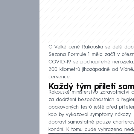
O Velké ceně Rakouska se delší dob
Sezona Formule 1 měla začít v březnu 
COVID-19 se pochopitelně nerozjela.
200 kilometrů jihozápadně od Vídně,
července.
Každý tým přiletí sa
Rakouské ministerstvo zdravotnictví
za dodržení bezpečnostních a hygien
opakovaných testů ještě před příle
kdo by vykazoval symptomy nákazy. Me
dopraví samostatně pouze charterov
konání. K tomu bude vyhrazeno nedal