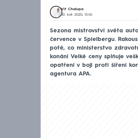
Vít Chalupa
30. kvě 2020, 15:40
Sezona mistrovství světa aut
července v Spielbergu. Rakous
poté, co ministerstvo zdravot
konání Velké ceny splňuje veš
opatření v boji proti šíření ko
agentura APA.