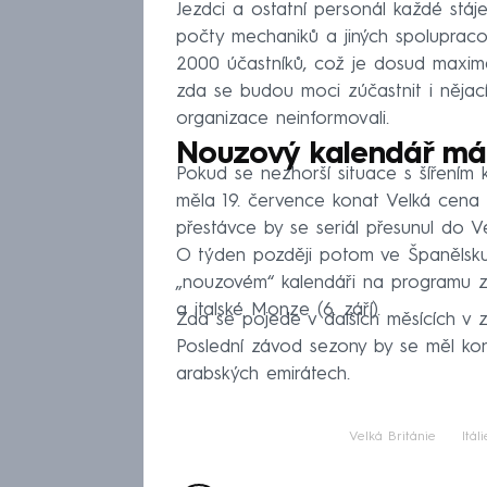
Jezdci a ostatní personál každé stá
počty mechaniků a jiných spolupraco
2000 účastníků, což je dosud maximál
zda se budou moci zúčastnit i nějací
organizace neinformovali.
Nouzový kalendář má
Pokud se nezhorší situace s šířením
měla 19. července konat Velká cena
přestávce by se seriál přesunul do Ve
O týden později potom ve Španělsku
„nouzovém“ kalendáři na programu z
a italské Monze (6. září).
Zda se pojede v dalších měsících v 
Poslední závod sezony by se měl kon
arabských emirátech.
Velká Británie
Itáli