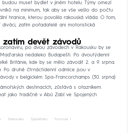
je budou muset bydlet v jiném hotelu. Týmy omezí
vníků na minimum, tak aby se vše vešlo do počtu
ní hranice, kterou povolila rakouská vláda. O tom,
 diváci, zatím pořadatelé ani motoristická
 zatím devět závodů
 koronaviru, po dvou závodech v Rakousku by se
 Maďarska nedaleko Budapešti. Po dvoutýdenní
lké Británie, kde by se mělo závodit 2. a 9. srpna.
. Po druhé čtrnáctidenní odmlce jsou v
ávody v belgickém Spa-Francorchamps (30. srpna)
zámořských destinacích, zůstává s otazníkem.
at jako tradičně v Abú Zabí ve Spojených
e
Rakousko
Španělsko
Formule 1