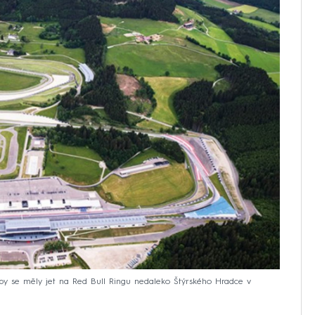
by se měly jet na Red Bull Ringu nedaleko Štýrského Hradce v