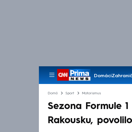
Domácí
Zahranič
Pořady
Domů
Sport
Motorismus
Sezona Formule 1 
Rakousku, povolilo