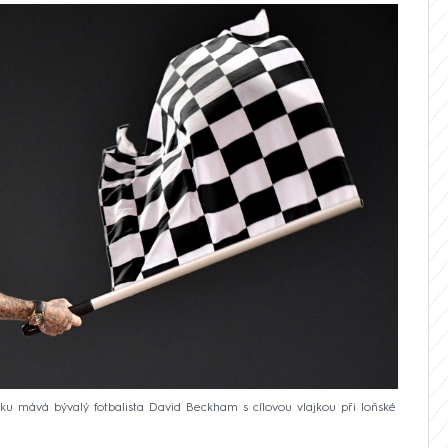
ku mává bývalý fotbalista David Beckham s cílovou vlajkou při loňské