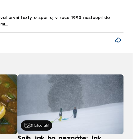
al první texty o sportu, v roce 1990 nastoupil do
i...
31
fotografií
Sníh, jak ho neznáte: Jak