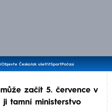
í
Objevte Česko
Jak ušetřit
Sport
Počasí
může začít 5. července v
 ji tamní ministerstvo