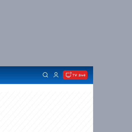
TV živě