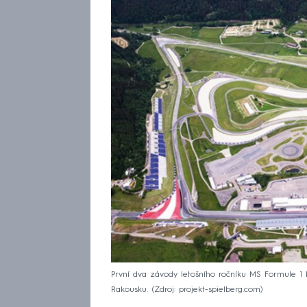
První dva závody letošního ročníku MS Formule 1 
Rakousku.
Zdroj: projekt-spielberg.com