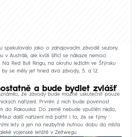
u spekulovalo jako o zahajovacím závodě sezony.
v Austrálii, ale kvůli šířící se nákaze nemoci
 Na Red Bull Ringu, na okruhu ležícím ve Štýrsku
 by se měly jet hned dva závody, 5. a 12.
mostatně a bude bydlet zvlášť
 oznámilo, že závody bude možné uskutečnit pouze
ických nařízení. Prvním z nich bude povinnost
tem do Rakouska. Do země nebude vpuštěn nikdo,
zi další nařízení má patřit i to, že se týmy
ými lety a jen na nezbytně nutnou dobu do místa
eké vojenské letiště v Zeltwegu.