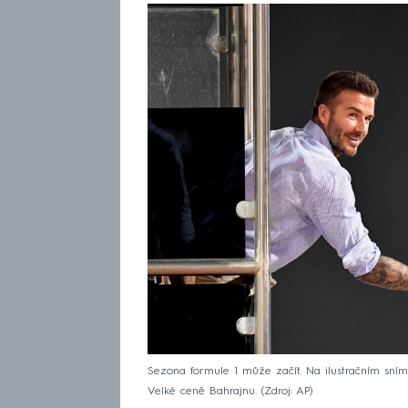
Sezona formule 1 může začít. Na ilustračním sním
Velké ceně Bahrajnu.
Zdroj: AP