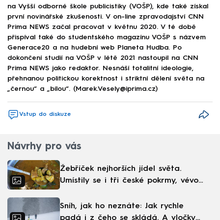
na Vyšší odborné škole publicistiky (VOŠP), kde také získal
první novinářské zkušenosti. V on-line zpravodajství CNN
Prima NEWS začal pracovat v květnu 2020. V té době
přispíval také do studentského magazínu VOŠP s názvem
Generace20 a na hudební web Planeta Hudba. Po
dokončení studií na VOŠP v létě 2021 nastoupil na CNN
Prima NEWS jako redaktor. Nesnáší totalitní ideologie,
přehnanou politickou korektnost i striktní dělení světa na
„černou“ a „bílou“. (Marek.Vesely@iprima.cz)
Vstup do diskuze
Návrhy pro vás
Žebříček nejhorších jídel světa.
Umístily se i tři české pokrmy, vévodí
skandinávská kuchyně
Sníh, jak ho neznáte: Jak rychle
padá i z čeho se skládá. A vločky