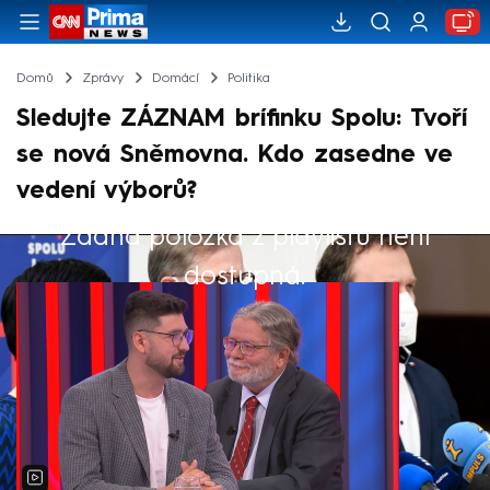
Domů
Zprávy
Domácí
Politika
Sledujte ZÁZNAM brífinku Spolu: Tvoří
se nová Sněmovna. Kdo zasedne ve
vedení výborů?
Žádná položka z playlistu není
Výběr redakce
dostupná.