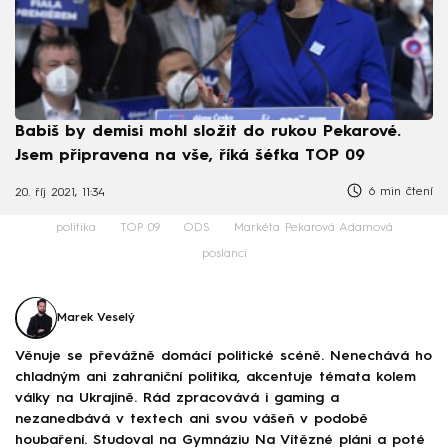
Babiš by demisi mohl složit do rukou Pekarové.
Jsem připravena na vše, říká šéfka TOP 09
6 min čtení
20. říj 2021, 11:34
politika
TOP 09
ODS
Markéta Pekarová Adamová
poslanci
Marek Veselý
Věnuje se převážně domácí politické scéně. Nenechává ho
chladným ani zahraniční politika, akcentuje témata kolem
války na Ukrajině. Rád zpracovává i gaming a
nezanedbává v textech ani svou vášeň v podobě
houbaření. Studoval na Gymnáziu Na Vítězné pláni a poté