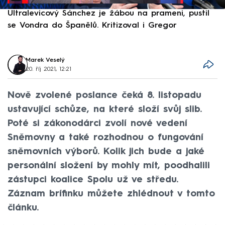
Ultralevicový Sánchez je žábou na prameni, pustil
P
se Vondra do Španělů. Kritizoval i Gregor
F
Marek Veselý
20. říj 2021, 12:21
Nově zvolené poslance čeká 8. listopadu
ustavující schůze, na které složí svůj slib.
Poté si zákonodárci zvolí nové vedení
Sněmovny a také rozhodnou o fungování
sněmovních výborů. Kolik jich bude a jaké
personální složení by mohly mít, poodhalili
zástupci koalice Spolu už ve středu.
Záznam brífinku můžete zhlédnout v tomto
článku.