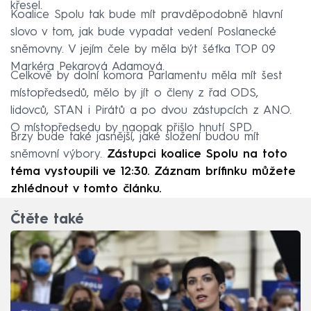
křesel.
Koalice Spolu tak bude mít pravděpodobně hlavní
slovo v tom, jak bude vypadat vedení Poslanecké
sněmovny. V jejím čele by měla být šéfka TOP 09
Markéra Pekarová Adamová.
Celkově by dolní komora Parlamentu měla mít šest
místopředsedů, mělo by jít o členy z řad ODS,
lidovců, STAN i Pirátů a po dvou zástupcích z ANO.
O místopředsedu by naopak přišlo hnutí SPD.
Brzy bude také jasnější, jaké složení budou mít
sněmovní výbory.
Zástupci koalice Spolu na toto
téma vystoupili ve 12:30. Záznam brífinku můžete
zhlédnout v tomto článku.
Čtěte také