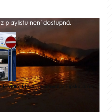
 playlistu není dostupná.
V
é letadlo, které ohrožoval v Lipsku dron,
Přilá
polit