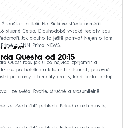
Španělsko a Itálii. Na Sicílii ve středu naměřili
8,8 stupně Celsia. Dlouhodobě vysoké teploty jsou
ředomoří. Jak dlouho to ještě potrvá? Nejen o tom
a Primě a CNN Prima NEWS.
Prima NEWS:
arda Questa od 20:15
 Quest radí, jak si co nejvíce zpříjemnit a
de nás po hotelích a letištních saloncích, porovná
stní programy a benefity pro ty, kteří často cestují.
a i ze světa. Rychle, stručně a srozumitelně.
ané ze všech úhlů pohledu. Pokud o nich mluvíte,
ané ze všech úhlů pohledu. Pokud o nich mluvíte,