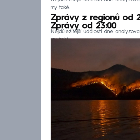
my také.
Zprávy z regionů od 
Zprávy od 23:00
Nejdůležitější události dne analyzov
my také.