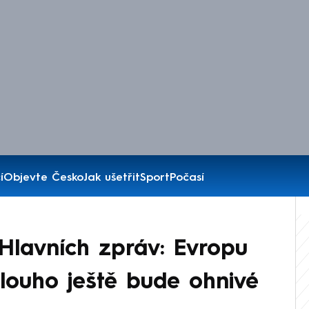
í
Objevte Česko
Jak ušetřit
Sport
Počasí
Hlavních zpráv: Evropu
dlouho ještě bude ohnivé