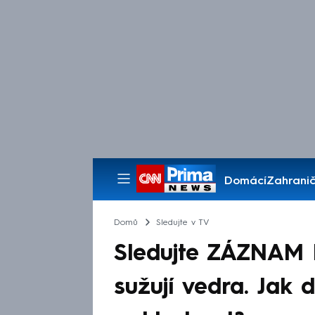
Domácí
Zahranič
Pořady
Domů
Sledujte v TV
Sledujte ZÁZNAM 
sužují vedra. Jak 