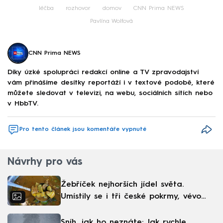
léčba
rozhovor
domov
CNN Prima NEWS
Pavlína Wolfová
CNN Prima NEWS
Díky úzké spolupráci redakcí online a TV zpravodajství
vám přinášíme desítky reportáží i v textové podobě, které
můžete sledovat v televizi, na webu, sociálních sítích nebo
v HbbTV.
Pro tento článek jsou komentáře vypnuté
Návrhy pro vás
Žebříček nejhorších jídel světa.
Umístily se i tři české pokrmy, vévodí
skandinávská kuchyně
Sníh, jak ho neznáte: Jak rychle