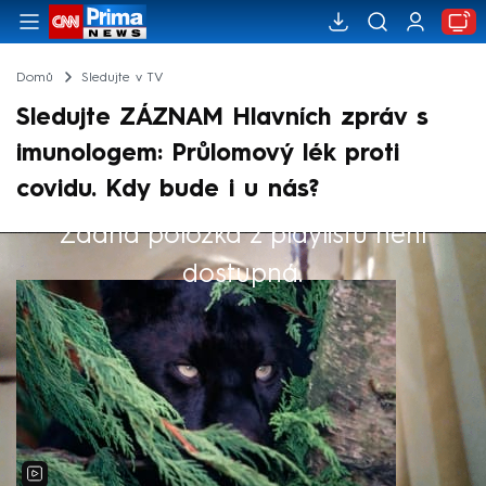
Domů
Sledujte v TV
Sledujte ZÁZNAM Hlavních zpráv s
imunologem: Průlomový lék proti
covidu. Kdy bude i u nás?
Žádná položka z playlistu není
Výběr redakce
dostupná.