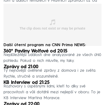
tom a dalších tématech v Hlavních zprávách už od
18:55 na Primě a CNN Prima NEWS.
Další úterní program na CNN Prima NEWS:
360° Pavlíny Wolfové od 20:15
Nejdůležitější události dne analyzované ze všech úhlů
pohledu. Pokud o nich mluvíte, my taky.
Zprávy od 21:00
Ty nejnovější ověřené zprávy z domova i ze světa.
Rychle, stručně a srozumitelně.
KB Interview od 21:25
Rozhovory s úspěšnými lidmi, kteří to díky své
pracovitosti a vůli dotáhli mezi nejlepší v oboru. To je
KB Interview Martina Moravce.
Zprávy od 22:00