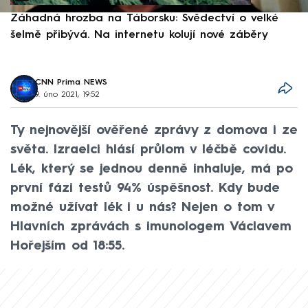
Záhadná hrozba na Táborsku: Svědectví o velké
S
šelmě přibývá. Na internetu kolují nové záběry
d
CNN Prima NEWS
9. úno 2021, 19:52
Ty nejnovější ověřené zprávy z domova i ze
světa. Izraelci hlásí průlom v léčbě covidu.
Lék, který se jednou denně inhaluje, má po
první fázi testů 94% úspěšnost. Kdy bude
možné užívat lék i u nás? Nejen o tom v
Hlavních zprávách s imunologem Václavem
Hořejším od 18:55.