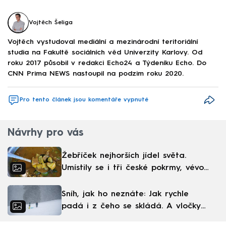
Vojtěch Šeliga
Vojtěch vystudoval mediální a mezinárodní teritoriální
studia na Fakultě sociálních věd Univerzity Karlovy. Od
roku 2017 působil v redakci Echo24 a Týdeníku Echo. Do
CNN Prima NEWS nastoupil na podzim roku 2020.
Pro tento článek jsou komentáře vypnuté
Návrhy pro vás
Žebříček nejhorších jídel světa.
Umístily se i tři české pokrmy, vévodí
skandinávská kuchyně
Sníh, jak ho neznáte: Jak rychle
padá i z čeho se skládá. A vločky
nejsou bílé