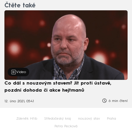
Čtěte také
Video
Co dál s nouzovým stavem? Jít proti ústavě,
pozdní dohoda či akce hejtmanů
6 min čtení
12. úno 2021, 05:41
Zdeněk Hřib
Středočeský kraj
nouzový stav
Praha
Petra Pecková