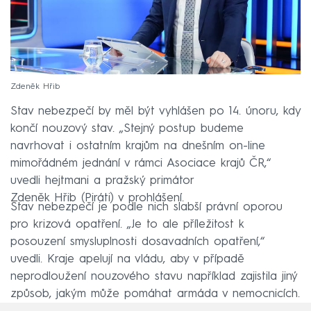
Zdeněk Hřib
Stav nebezpečí by měl být vyhlášen po 14. únoru, kdy
končí nouzový stav. „Stejný postup budeme
navrhovat i ostatním krajům na dnešním on-line
mimořádném jednání v rámci Asociace krajů ČR,“
uvedli hejtmani a pražský primátor
Zdeněk Hřib (Piráti) v prohlášení.
Stav nebezpečí je podle nich slabší právní oporou
pro krizová opatření. „Je to ale příležitost k
posouzení smysluplnosti dosavadních opatření,“
uvedli. Kraje apelují na vládu, aby v případě
neprodloužení nouzového stavu například zajistila jiný
způsob, jakým může pomáhat armáda v nemocnicích.