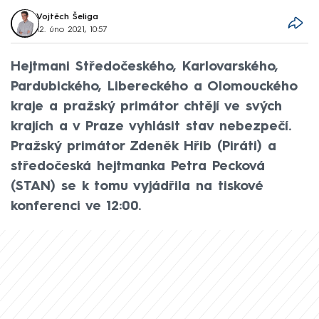
Vojtěch Šeliga
12. úno 2021, 10:57
Hejtmani Středočeského, Karlovarského,
Pardubického, Libereckého a Olomouckého
kraje a pražský primátor chtějí ve svých
krajích a v Praze vyhlásit stav nebezpečí.
Pražský primátor Zdeněk Hřib (Piráti) a
středočeská hejtmanka Petra Pecková
(STAN) se k tomu vyjádřila na tiskové
konferenci ve 12:00.