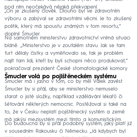
pod ním neočekává nějaká překvapení.
„On je zkušený člověk. Dlouho byl ve zdravotním
výboru a zabýval se zdravotními věcmi. Je to zkušený
politik, který má spoustu známých v tom resortu,“
doplnil Šmucler.
Na samotném ministerstvu zdravotnictví vnímá situaci
bídně. „Ministerstvo je v zoufalém stavu. Jak se tam
furt dělaly čistky a vyměňovalo se, tak je problém
najít tam lidi, kteří by byli schopni něco produkovat,“
pokračoval prezident České stomatologické komory.
Šmucler volá po pojištěneckém systému
Šmucler má i jasno v tom, co by měl Válek zavést.
Šmucler by si přál, aby se ministerstvo nemuselo
starat o jisté složky, například vzdělávání lékařů či
šéfování některých nemocnic. Postěžoval si také na
to, že v Česku neplatí pojištěnecký systém a země
má jakýsi mezisystém mezi tímto a komunistickým.
Do budoucna by si přál podobný systém, jaký platí již
v sousedním Rakousku či Německu. „Já kdybych byl