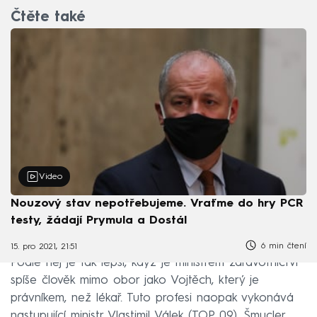
Čtěte také
Video
Nouzový stav nepotřebujeme. Vraťme do hry PCR
testy, žádají Prymula a Dostál
6 min čtení
15. pro 2021, 21:51
Podle něj je tak lepší, když je ministrem zdravotnictví
spíše člověk mimo obor jako Vojtěch, který je
právníkem, než lékař. Tuto profesi naopak vykonává
nastupující ministr Vlastimil Válek (TOP 09). Šmucler