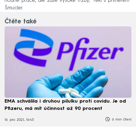
hodně práce, ale zase vysoké tržby,“ řekl s příměrem
Šmucler.
Čtěte také
EMA schválila i druhou pilulku proti covidu. Je od
Pfizeru, má mít účinnost až 90 procent
6 min čtení
16. pro 2021, 16:45