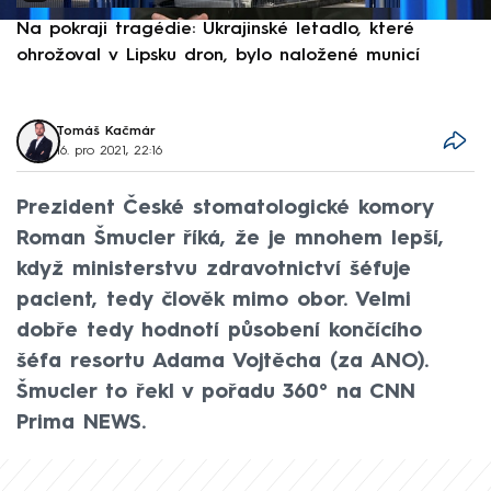
Na pokraji tragédie: Ukrajinské letadlo, které
P
ohrožoval v Lipsku dron, bylo naložené municí
e
Tomáš Kačmár
16. pro 2021, 22:16
Prezident České stomatologické komory
Roman Šmucler říká, že je mnohem lepší,
když ministerstvu zdravotnictví šéfuje
pacient, tedy člověk mimo obor. Velmi
dobře tedy hodnotí působení končícího
šéfa resortu Adama Vojtěcha (za ANO).
Šmucler to řekl v pořadu 360° na CNN
Prima NEWS.