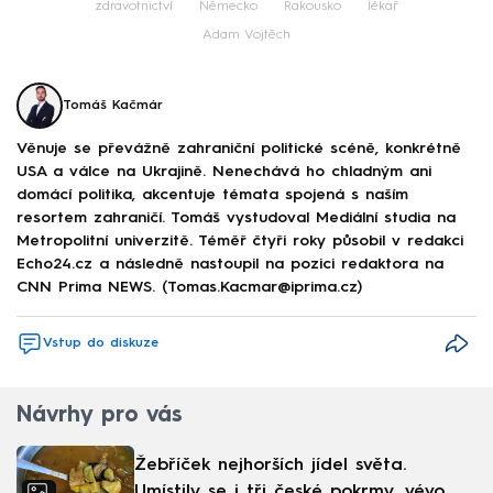
zdravotnictví
Německo
Rakousko
lékař
Adam Vojtěch
Tomáš Kačmár
Věnuje se převážně zahraniční politické scéně, konkrétně
USA a válce na Ukrajině. Nenechává ho chladným ani
domácí politika, akcentuje témata spojená s naším
resortem zahraničí. Tomáš vystudoval Mediální studia na
Metropolitní univerzitě. Téměř čtyři roky působil v redakci
Echo24.cz a následně nastoupil na pozici redaktora na
CNN Prima NEWS. (Tomas.Kacmar@iprima.cz)
Vstup do diskuze
Návrhy pro vás
Žebříček nejhorších jídel světa.
Umístily se i tři české pokrmy, vévodí