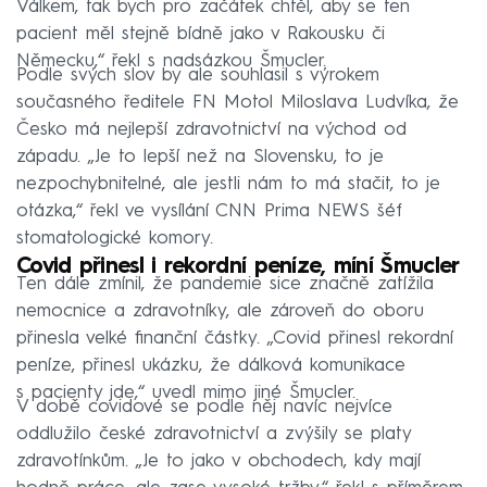
Válkem, tak bych pro začátek chtěl, aby se ten
pacient měl stejně bídně jako v Rakousku či
Německu,“ řekl s nadsázkou Šmucler.
Podle svých slov by ale souhlasil s výrokem
současného ředitele FN Motol Miloslava Ludvíka, že
Česko má nejlepší zdravotnictví na východ od
západu. „Je to lepší než na Slovensku, to je
nezpochybnitelné, ale jestli nám to má stačit, to je
otázka,“ řekl ve vysílání CNN Prima NEWS šéf
stomatologické komory.
Covid přinesl i rekordní peníze, míní Šmucler
Ten dále zmínil, že pandemie sice značně zatížila
nemocnice a zdravotníky, ale zároveň do oboru
přinesla velké finanční částky. „Covid přinesl rekordní
peníze, přinesl ukázku, že dálková komunikace
s pacienty jde,“ uvedl mimo jiné Šmucler.
V době covidové se podle něj navíc nejvíce
oddlužilo české zdravotnictví a zvýšily se platy
zdravotínkům. „Je to jako v obchodech, kdy mají