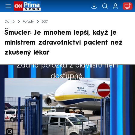
Domů
Pořady
360°
Šmucler: Je mnohem lepší, když je
ministrem zdravotnictví pacient než
zkušený lékař
Žádná položka z playlistu není
Výběr redakce
dostupná.