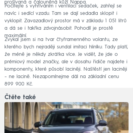
prošívaná a čalouněná kůží Nappa.
Počítejte s vyhříváním i ventilací sedaček, zahřejí se
navíc i sedící vzadu. Tam se dají sedadla sklopit i
vyklopit. Zavazadlový prostor má v základu 1 051 litrů
a dá se i takřka zdvojnásobit. Pohodlí je prostě
maximální.
Zvykal jsem si na tvar čtyřramenného volantu, ze
kterého bych nejraději sundal imitaci hliníku. Tady platí,
že méně je někdy zkrátka více. Je vidět, že jde o
prémiový model značky, ale v dosahu řidiče najdete i
komponenty, které působí laciněji. Naštěstí jen laciněji
–⁠ ne lacině. Nezapomínejme dál na základní cenu
899 900 Kč.
Čtěte také