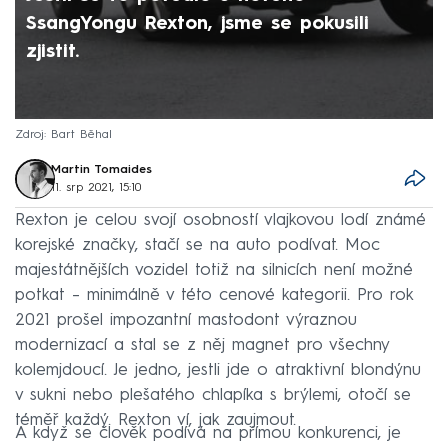
SsangYongu Rexton, jsme se pokusili
zjistit.
Zdroj: Bart Běhal
Martin Tomaides
11. srp 2021, 15:10
Rexton je celou svojí osobností vlajkovou lodí známé
korejské značky, stačí se na auto podívat. Moc
majestátnějších vozidel totiž na silnicích není možné
potkat –⁠ minimálně v této cenové kategorii. Pro rok
2021 prošel impozantní mastodont výraznou
modernizací a stal se z něj magnet pro všechny
kolemjdoucí. Je jedno, jestli jde o atraktivní blondýnu
v sukni nebo plešatého chlapíka s brýlemi, otočí se
téměř každý. Rexton ví, jak zaujmout.
A když se člověk podívá na přímou konkurenci, je