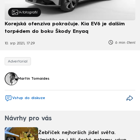
14
fotografií
Korejská ofenzíva pokračuje. Kia EV6 je dalším
torpédem do boku Škody Enyaq
6 min čtení
10. srp 2021, 17:29
Advertorial
Martin Tomaides
Vstup do diskuze
Návrhy pro vás
Žebříček nejhorších jídel světa.