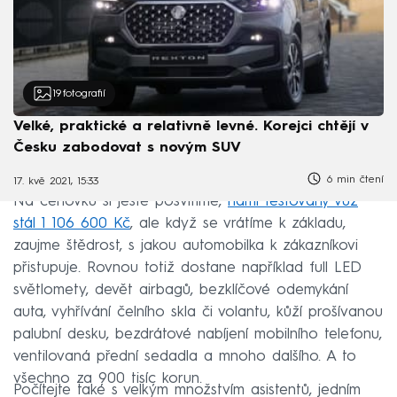
19
fotografií
Velké, praktické a relativně levné. Korejci chtějí v
Česku zabodovat s novým SUV
6 min čtení
17. kvě 2021, 15:33
Na cenovku si ještě posvítíme,
námi testovaný vůz
stál 1 106 600 Kč
, ale když se vrátíme k základu,
zaujme štědrost, s jakou automobilka k zákazníkovi
přistupuje. Rovnou totiž dostane například full LED
světlomety, devět airbagů, bezklíčové odemykání
auta, vyhřívání čelního skla či volantu, kůží prošívanou
palubní desku, bezdrátové nabíjení mobilního telefonu,
ventilovaná přední sedadla a mnoho dalšího. A to
všechno za 900 tisíc korun.
Počítejte také s velkým množstvím asistentů, jedním