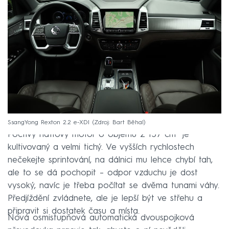
SsangYong Rexton 2.2 e-XDI
Zdroj: Bart Běhal
Poctivý naftový motor o objemu 2 157 cm³ je
kultivovaný a velmi tichý. Ve vyšších rychlostech
nečekejte sprintování, na dálnici mu lehce chybí tah,
ale to se dá pochopit – odpor vzduchu je dost
vysoký, navíc je třeba počítat se dvěma tunami váhy.
Předjíždění zvládnete, ale je lepší být ve střehu a
připravit si dostatek času a místa.
Nová osmistupňová automatická dvouspojková