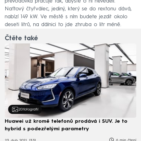
převodovka pracuje tak, abyste o ní nevěděli.
Naftový čtyřválec, jediný, který se do rextonu dává,
nabízí 149 kW. Ve městě s ním budete jezdit okolo
deseti litrů, na dálnici to jde zhruba o litr méně.
Čtěte také
20
fotografií
Huawei už kromě telefonů prodává i SUV. Je to
hybrid s podezřelými parametry
6 min čtení
23. dub 2021, 13:31