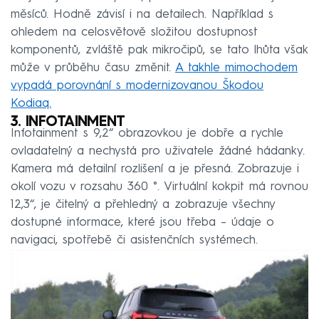
měsíců. Hodně závisí i na detailech. Například s
ohledem na celosvětově složitou dostupnost
komponentů, zvláště pak mikročipů, se tato lhůta však
může v průběhu času změnit.
A takhle mimochodem
vypadá porovnání s modernizovanou Škodou
Kodiaq.
3. INFOTAINMENT
Infotainment s 9,2“ obrazovkou je dobře a rychle
ovladatelný a nechystá pro uživatele žádné hádanky.
Kamera má detailní rozlišení a je přesná. Zobrazuje i
okolí vozu v rozsahu 360 °. Virtuální kokpit má rovnou
12,3“, je čitelný a přehledný a zobrazuje všechny
dostupné informace, které jsou třeba – údaje o
navigaci, spotřebě či asistenčních systémech.