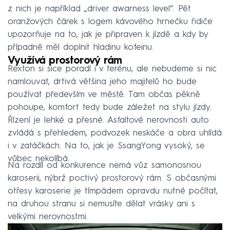
z nich je například „driver awarness level“. Pět
oranžových čárek s logem kávového hrnečku řidiče
upozorňuje na to, jak je připraven k jízdě a kdy by
případně měl doplnit hladinu kofeinu.
Využívá prostorový rám
Rexton si sice poradí i v terénu, ale nebudeme si nic
namlouvat, drtivá většina jeho majitelů ho bude
používat především ve městě. Tam občas pěkně
pohoupe, komfort tedy bude záležet na stylu jízdy.
Řízení je lehké a přesné. Asfaltové nerovnosti auto
zvládá s přehledem, podvozek neskáče a obra uhlídá
i v zatáčkách. Na to, jak je SsangYong vysoký, se
vůbec nekolíbá.
Na rozdíl od konkurence nemá vůz samonosnou
karoserii, nýbrž poctivý prostorový rám. S občasnými
otřesy karoserie je tímpádem opravdu nutné počítat,
na druhou stranu si nemusíte dělat vrásky ani s
velkými nerovnostmi.