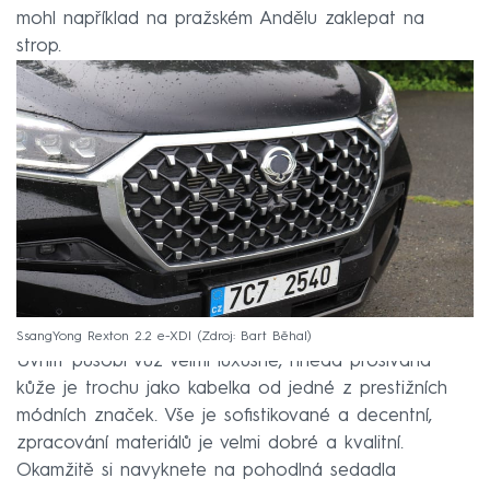
mohl například na pražském Andělu zaklepat na
strop.
SsangYong Rexton 2.2 e-XDI
Zdroj: Bart Běhal
Uvnitř působí vůz velmi luxusně, hnědá prošívaná
kůže je trochu jako kabelka od jedné z prestižních
módních značek. Vše je sofistikované a decentní,
zpracování materiálů je velmi dobré a kvalitní.
Okamžitě si navyknete na pohodlná sedadla