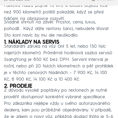
Palivová nádrž pojme 70 litrů a luxusní dojezd více
než 900 kilometrů potěší pokaždé, když se před
řidičem na obrazovce rozsvítí.
Snadné shrnutí na závěr. Prostor, cena, luxus,
pohodlí… Když dáte rextonu šanci, nebudete litovat.
Sto koní navíc by mu ale neuškodilo.
1. NÁKLADY NA SERVIS
Standardní záruka na vůz činí 5 let, nebo 150 tisíc
najetých kilometrů. Průměrná hodinová sazba servisů
SsangYong je 850 Kč bez DPH. Servisní interval je
roční, nebo při 20 tisících kilometrech a pět prohlídek
je v těchto cenových hladinách – 7 900 Kč, 14 100
Kč, 8 900 Kč, 14 100 Kč a 10 400 Kč.
2. PRODEJE
Z důvodu vysoké poptávky po rextonech je nutné
prověřit dostupnost konkrétní vybrané specifikace.
Pro zákazníka nejlépe vždy u svého autorizovaného
dealera, kam jsou průběžně objednávány. V případě,
že je zájem o nový vůz, přibližná dodací lhůta je 5–⁠6