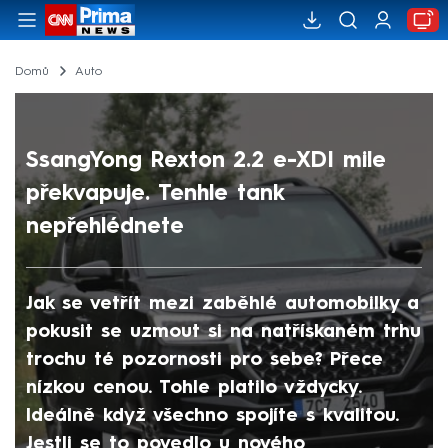
Domů
Auto
SsangYong Rexton 2.2 e-XDI mile
překvapuje. Tenhle tank
nepřehlédnete
Jak se vetřít mezi zaběhlé automobilky a
pokusit se uzmout si na natřískaném trhu
trochu té pozornosti pro sebe? Přece
nízkou cenou. Tohle platilo vždycky.
Ideálně když všechno spojíte s kvalitou.
Jestli se to povedlo u nového