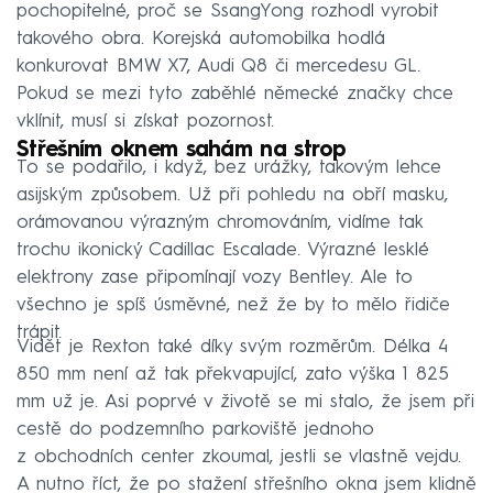
pochopitelné, proč se SsangYong rozhodl vyrobit
takového obra. Korejská automobilka hodlá
konkurovat BMW X7, Audi Q8 či mercedesu GL.
Pokud se mezi tyto zaběhlé německé značky chce
vklínit, musí si získat pozornost.
Střešním oknem sahám na strop
To se podařilo, i když, bez urážky, takovým lehce
asijským způsobem. Už při pohledu na obří masku,
orámovanou výrazným chromováním, vidíme tak
trochu ikonický Cadillac Escalade. Výrazné lesklé
elektrony zase připomínají vozy Bentley. Ale to
všechno je spíš úsměvné, než že by to mělo řidiče
trápit.
Vidět je Rexton také díky svým rozměrům. Délka 4
850 mm není až tak překvapující, zato výška 1 825
mm už je. Asi poprvé v životě se mi stalo, že jsem při
cestě do podzemního parkoviště jednoho
z obchodních center zkoumal, jestli se vlastně vejdu.
A nutno říct, že po stažení střešního okna jsem klidně