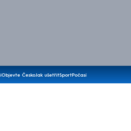
í
Objevte Česko
Jak ušetřit
Sport
Počasí