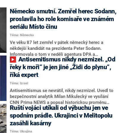
Německo smutní. Zemřel herec Sodann,
proslavila ho role komisaře ve známém
seriálu Místo činu
Téma: Německo
Ve věku 87 let zemřel v pátek německý herec a
někdejší kandidát na prezidenta Peter Sodann.
Informovala o tom v neděli agentura DPA a
Antisemitismus nikdy nezmizel. „Od
připomněla, že Sodann byl známý především jako
komisař Bruno Ehrlicher, kterého v televizním seriálu
řeky k moři“ je jen jiné „Židi do plynu“,
Místo činu hrál v letech 1992 až 2007.
říká expert
Téma: Izrael
Antisemitismus se nevrátil, nikdy nezmizel. Uvedl to
bezpečnostní analytik Milan Mikulecký ve vysílání
CNN Prima NEWS a popsal historickou proměnu
Ruští vojáci utíkali od výbuchu jen ve
antisemitismu od konce druhé světové války. Ta podle
něj souvisí i s palestinskou migrací v minulém století.
spodním prádle. Ukrajinci v Melitopolu
Slogan „Od řeky k moři (Palestina bude svobodná)“, je
zasáhli kasárny
podle něj jen jinou formou hesla „Židé do plynu“.
Téma: Ukrajina
Hebraista Zbyněk Tarant upřesnil, že formy