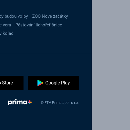
dy budou volby
ZOO Nové začátky
e vera
Pěstování lichořeřišnice
ý koláč
 Store
Google Play
© FTV Prima spol. s r.o.