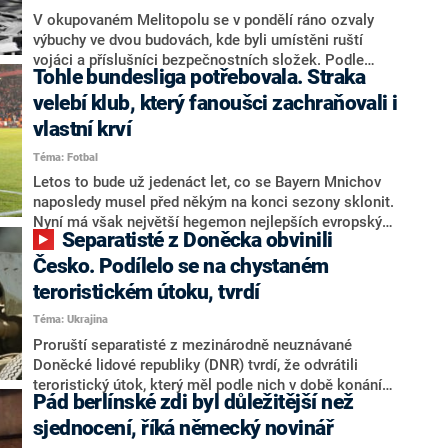
antisemitismu mají jinou podobu ve východní a
V okupovaném Melitopolu se v pondělí ráno ozvaly
západní Evropě. Proti nenávistným projevům se
výbuchy ve dvou budovách, kde byli umístěni ruští
postavil i prezident Petr Pavel.
vojáci a příslušníci bezpečnostních složek. Podle
Tohle bundesliga potřebovala. Straka
ukrajinských médií to uvedl starosta jihoukrajinského
města Ivan Fedorov s tím, že dle očitých svědků ruští
velebí klub, který fanoušci zachraňovali i
vojáci od místa exploze prchali pouze ve spodním
vlastní krví
prádle. Vedle toho okupační správa hovoří o zásahu
Téma: Fotbal
vysokoškolských kolejí.
Letos to bude už jedenáct let, co se Bayern Mnichov
naposledy musel před někým na konci sezony sklonit.
Nyní má však největší hegemon nejlepších evropských
Separatisté z Doněcka obvinili
fotbalových soutěží více vážných vyzyvatelů, jednoho i
z ranku „velmi nečekaných“. I podle oddaného
Česko. Podílelo se na chystaném
fanouška bavorského mančaftu a známého trenéra
teroristickém útoku, tvrdí
Františka Straky bundesliga oživení potřebovala.
Téma: Ukrajina
Zvlášť když se o něj stará především Union Berlín, pro
který by se fanoušci rozkrájeli. Nebo by pro něj
Proruští separatisté z mezinárodně neuznávané
minimálně prodali svoji krev.
Doněcké lidové republiky (DNR) tvrdí, že odvrátili
teroristický útok, který měl podle nich v době konání
Pád berlínské zdi byl důležitější než
připravovaného referenda o připojení DNR k Rusku
spáchat Ukrajinec vycvičený v České republice. Uvedla
sjednocení, říká německý novinář
to v úterý ruská státní agentura TASS.