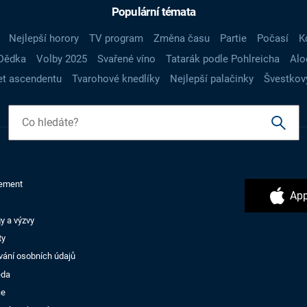
Populární témata
Nejlepší horory
TV program
Změna času
Partie
Počasí
K
Dědka
Volby 2025
Svařené víno
Tatarák podle Pohlreicha
Alo
t ascendentu
Tvarohové knedlíky
Nejlepší palačinky
Švestkov
ement
App
y a výzvy
ty
vání osobních údajů
ěda
ce