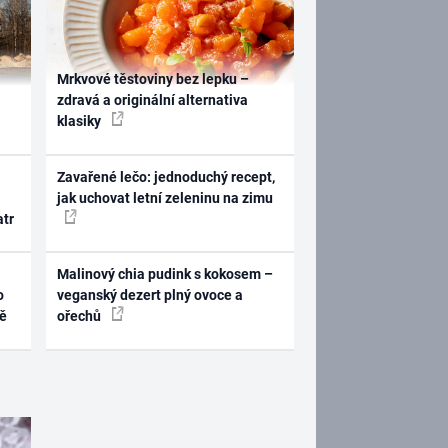
Mrkvové těstoviny bez lepku –
zdravá a originální alternativa
klasiky
Zavařené lečo: jednoduchý recept,
jak uchovat letní zeleninu na zimu
atr
Malinový chia pudink s kokosem –
o
veganský dezert plný ovoce a
ně
ořechů