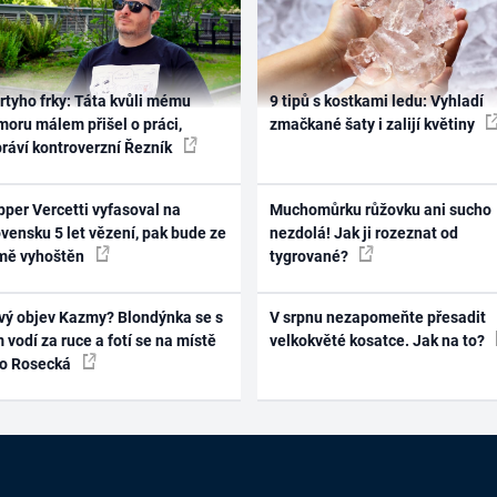
rtyho frky: Táta kvůli mému
9 tipů s kostkami ledu: Vyhladí
oru málem přišel o práci,
zmačkané šaty i zalijí květiny
práví kontroverzní Řezník
per Vercetti vyfasoval na
Muchomůrku růžovku ani sucho
vensku 5 let vězení, pak bude ze
nezdolá! Jak ji rozeznat od
mě vyhoštěn
tygrované?
vý objev Kazmy? Blondýnka se s
V srpnu nezapomeňte přesadit
 vodí za ruce a fotí se na místě
velkokvěté kosatce. Jak na to?
ko Rosecká