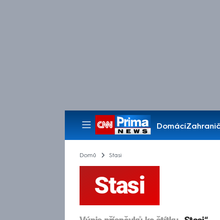
Domácí
Zahranič
Pořady
Domů
Stasi
Stasi