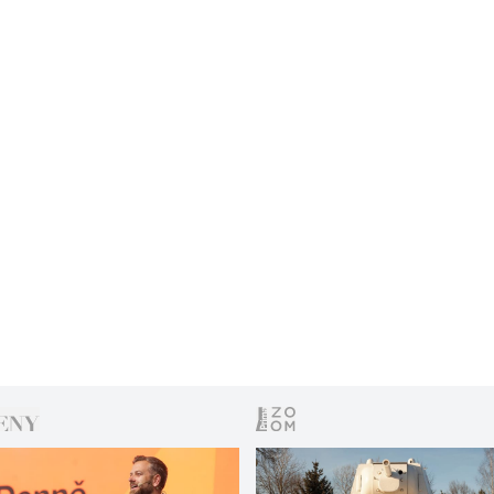
zveřejněných v německém deníku Bild.