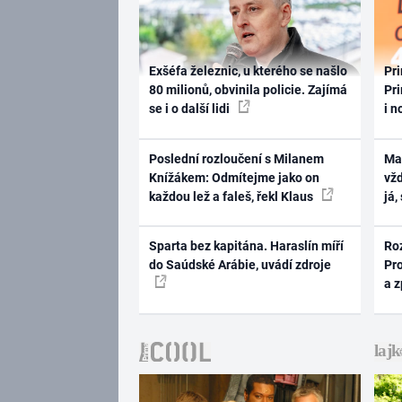
Exšéfa železnic, u kterého se našlo
Pri
80 milionů, obvinila policie. Zajímá
Pri
se i o další lidi
i n
Poslední rozloučení s Milanem
Ma
Knížákem: Odmítejme jako on
vž
každou lež a faleš, řekl Klaus
já,
Sparta bez kapitána. Haraslín míří
Ro
do Saúdské Arábie, uvádí zdroje
Pr
a 