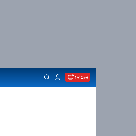
TV živě