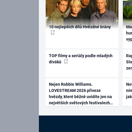
10 nejlepších dílů Hvězdné brány
Ma
hum
vy
TOP filmy a seriály podle mladých
Rap
diváků
Slo
ze
Nejen Robbie Williams.
No
LOVESTREAM 2026 přiveze
ním
hvězdy, které běžně uvidíte jen na
ja
největších světových festivalech