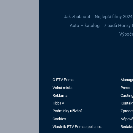
Jak zhubnout
Nejlepší filmy 2024
Auto – katalog
7 pádů Honzy 
Výpoče
O FTV Prima
Manag
Volná místa
Press
Reklama
Casting
HbbTV
Kontak
Podmínky užívání
Zpraco
Cookies
Nápov
Vlastník FTV Prima spol. s r.o.
Redak