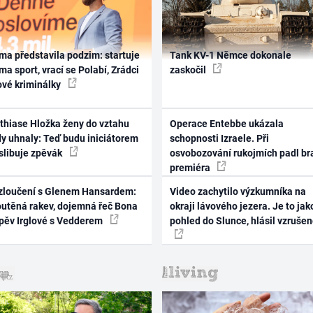
ma představila podzim: startuje
Tank KV-1 Němce dokonale
ma sport, vrací se Polabí, Zrádci
zaskočil
ové kriminálky
thiase Hložka ženy do vztahu
Operace Entebbe ukázala
dy uhnaly: Teď budu iniciátorem
schopnosti Izraele. Při
 slibuje zpěvák
osvobozování rukojmích padl br
premiéra
zloučení s Glenem Hansardem:
Video zachytilo výzkumníka na
outěná rakev, dojemná řeč Bona
okraji lávového jezera. Je to jak
zpěv Irglové s Vedderem
pohled do Slunce, hlásil vzruše