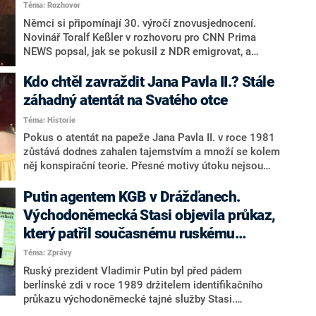
Téma: Rozhovor
Němci si připomínají 30. výročí znovusjednocení.
Novinář Toralf Keßler v rozhovoru pro CNN Prima
NEWS popsal, jak se pokusil z NDR emigrovat, a
prozradil i to, že pád Berlínské zdi považují Němci za
daleko důležitější než samotné sjednocení.
Kdo chtěl zavraždit Jana Pavla II.? Stále
záhadný atentát na Svatého otce
Téma: Historie
Pokus o atentát na papeže Jana Pavla II. v roce 1981
zůstává dodnes zahalen tajemstvím a množí se kolem
něj konspirační teorie. Přesné motivy útoku nejsou
známé. Jisté je jen to, že útok byl jednou z největších
událostí, které ovlivnily historický vývoj konce
Putin agentem KGB v Drážďanech.
minulého století.
Východoněmecká Stasi objevila průkaz,
který patřil současnému ruskému
prezidentovi
Téma: Zprávy
Ruský prezident Vladimir Putin byl před pádem
berlínské zdi v roce 1989 držitelem identifikačního
průkazu východoněmecké tajné služby Stasi.
Informovala o tom agentura DPA na základě informací