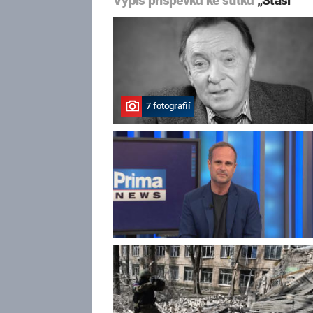
Výpis příspěvků ke štítku
„Stasi“
7 fotografií