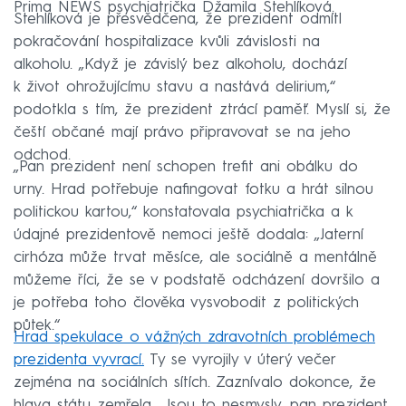
Prima NEWS psychiatrička Džamila Stehlíková.
Stehlíková je přesvědčena, že prezident odmítl
pokračování hospitalizace kvůli závislosti na
alkoholu. „Když je závislý bez alkoholu, dochází
k život ohrožujícímu stavu a nastává delirium,“
podotkla s tím, že prezident ztrácí paměť. Myslí si, že
čeští občané mají právo připravovat se na jeho
odchod.
„Pan prezident není schopen trefit ani obálku do
urny. Hrad potřebuje nafingovat fotku a hrát silnou
politickou kartou,“ konstatovala psychiatrička a k
údajné prezidentově nemoci ještě dodala: „Jaterní
cirhóza může trvat měsíce, ale sociálně a mentálně
můžeme říci, že se v podstatě odcházení dovršilo a
je potřeba toho člověka vysvobodit z politických
půtek.“
Hrad spekulace o vážných zdravotních problémech
prezidenta vyvrací.
Ty se vyrojily v úterý večer
zejména na sociálních sítích. Zaznívalo dokonce, že
hlava státu zemřela. „Jsou to nesmysly, pan prezident