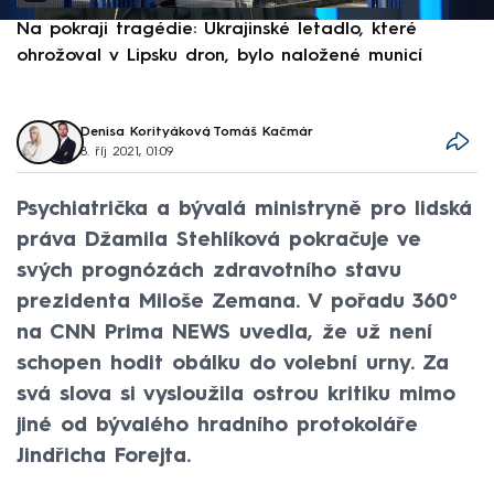
Na pokraji tragédie: Ukrajinské letadlo, které
P
ohrožoval v Lipsku dron, bylo naložené municí
e
Denisa Korityáková
,
Tomáš Kačmár
8. říj 2021, 01:09
Psychiatrička a bývalá ministryně pro lidská
práva Džamila Stehlíková pokračuje ve
svých prognózách zdravotního stavu
prezidenta Miloše Zemana. V pořadu 360°
na CNN Prima NEWS uvedla, že už není
schopen hodit obálku do volební urny. Za
svá slova si vysloužila ostrou kritiku mimo
jiné od bývalého hradního protokoláře
Jindřicha Forejta.