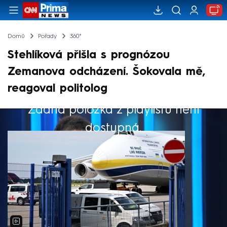
Domů
Pořady
360°
Stehlíková přišla s prognózou
Zemanova odcházení. Šokovala mě,
reagoval politolog
Žádná položka z playlistu není
Výběr redakce
dostupná.