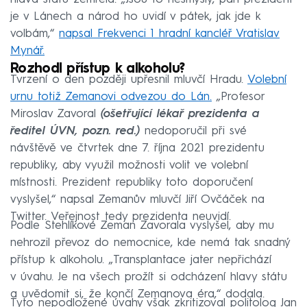
je v Lánech a národ ho uvidí v pátek, jak jde k
volbám,“
napsal Frekvenci 1 hradní kancléř Vratislav
Mynář.
Rozhodl přístup k alkoholu?
Tvrzení o den později upřesnil mluvčí Hradu.
Volební
urnu totiž Zemanovi odvezou do Lán.
„Profesor
Miroslav Zavoral
(ošetřující lékař prezidenta a
ředitel ÚVN, pozn. red.)
nedoporučil při své
návštěvě ve čtvrtek dne 7. října 2021 prezidentu
republiky, aby využil možnosti volit ve volební
místnosti. Prezident republiky toto doporučení
vyslyšel,“ napsal Zemanův mluvčí Jiří Ovčáček na
Twitter. Veřejnost tedy prezidenta neuvidí.
Podle Stehlíkové Zeman Zavorala vyslyšel, aby mu
nehrozil převoz do nemocnice, kde nemá tak snadný
přístup k alkoholu. „Transplantace jater nepřichází
v úvahu. Je na všech prožít si odcházení hlavy státu
a uvědomit si, že končí Zemanova éra,“ dodala.
Tyto nepodložené úvahy však zkritizoval politolog Jan