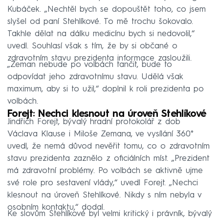
Kubáček. „Nechtěl bych se dopouštět toho, co jsem
slyšel od paní Stehlíkové. To mě trochu šokovalo.
Takhle dělat na dálku medicínu bych si nedovolil,“
uvedl. Souhlasí však s tím, že by si občané o
zdravotním stavu prezidenta informace zasloužili.
„Zeman nebude po volbách tančit, bude to
odpovídat jeho zdravotnímu stavu. Udělá však
maximum, aby si to užil,“ doplnil k roli prezidenta po
volbách.
Forejt: Nechci klesnout na úroveň Stehlíkové
Jindřich Forejt, bývalý hradní protokolář z dob
Václava Klause i Miloše Zemana, ve vysílání 360°
uvedl, že nemá důvod nevěřit tomu, co o zdravotním
stavu prezidenta zaznělo z oficiálních míst. „Prezident
má zdravotní problémy. Po volbách se aktivně ujme
své role pro sestavení vlády,“ uvedl Forejt. „Nechci
klesnout na úroveň Stehlíkové. Nikdy s ním nebyla v
osobním kontaktu,“ dodal.
Ke slovům Stehlíkové byl velmi kritický i právník, bývalý