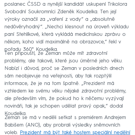
poslanec ČSSD a nynější kandidát uskupení Trikolora
Svobodní Soukromníci Zdeněk Koudelka. Ten její
výroky označil za „vaření z vody“ a „absolutně
nedůvěryhodný“. „Nechci klesnout na úroveň výkladu
paní Stehlíkové, která vykládá medicínskou zprávu o
někom, koho vidí maximálně na obrazovce,“ řekl v
pořadu 360° Koudelka.
Ten připouští, že Zeman může mít zdravotní
problémy, ale takové, které jsou úměrné jeho věku.
Nabízí i důvod, proč se Zeman v posledních dnech
sám neobjevuje na veřejnosti, aby tak rozptýlil
informace, že je na tom špatně. „Prezident má
vzhledem ke svému věku nějaké zdravotní problémy,
ale především vím, že pokud ho k něčemu vyzývají
novináři, tak je schopen udělat pravý opak,“ dodal
Koudelka.
Zeman se má v neděli setkat s premiérem Andrejem
Babišem (ANO), aby probrali výsledky sněmovních
voleb.
Prezident má být také hostem speciální nedělní