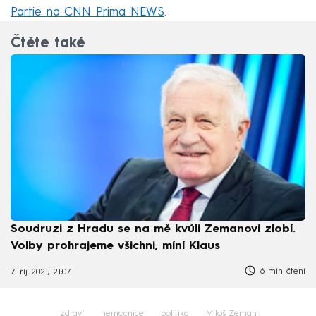
Partie na CNN Prima NEWS
.
Čtěte také
Soudruzi z Hradu se na mě kvůli Zemanovi zlobí.
Volby prohrajeme všichni, míní Klaus
6 min čtení
7. říj 2021, 21:07
zdraví
nemocnice
politika
Miloš Zeman