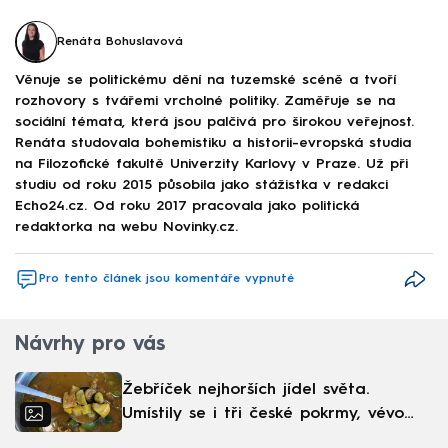
Renáta Bohuslavová
Věnuje se politickému dění na tuzemské scéně a tvoří
rozhovory s tvářemi vrcholné politiky. Zaměřuje se na
sociální témata, která jsou palčivá pro širokou veřejnost.
Renáta studovala bohemistiku a historii-evropská studia
na Filozofické fakultě Univerzity Karlovy v Praze. Už při
studiu od roku 2015 působila jako stážistka v redakci
Echo24.cz. Od roku 2017 pracovala jako politická
redaktorka na webu Novinky.cz.
Pro tento článek jsou komentáře vypnuté
Návrhy pro vás
Žebříček nejhorších jídel světa.
Umístily se i tři české pokrmy, vévodí
skandinávská kuchyně