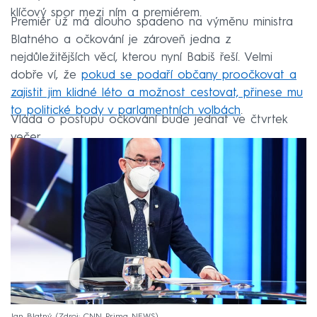
klíčový spor mezi ním a premiérem.
Premiér už má dlouho spadeno na výměnu ministra
Blatného a očkování je zároveň jedna z
nejdůležitějších věcí, kterou nyní Babiš řeší. Velmi
dobře ví, že
pokud se podaří občany proočkovat a
zajistit jim klidné léto a možnost cestovat, přinese mu
to politické body v parlamentních volbách
.
Vláda o postupu očkování bude jednat ve čtvrtek
večer.