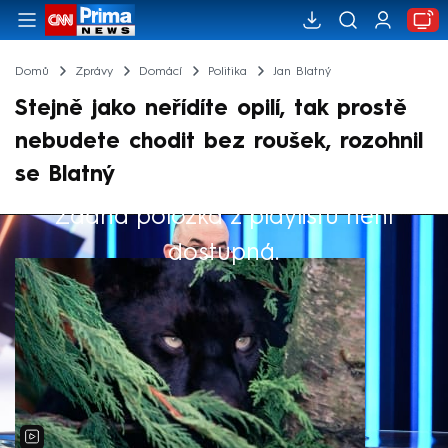
Domů
Zprávy
Domácí
Politika
Jan Blatný
Stejně jako neřídíte opilí, tak prostě
nebudete chodit bez roušek, rozohnil
se Blatný
Žádná položka z playlistu není
Výběr redakce
dostupná.