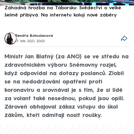
Záhadná hrozba na Táborsku: Svědectví o velké
S
šelmě přibývá. Na internetu kolují nové záběry
d
Renáta Bohuslavová
17. bře 2021, 20:02
Ministr Jan Blatný (za ANO) se ve středu na
zdravotnickém výboru Sněmovny rozjel,
když odpovídal na dotazy poslanců. Zlobil
se na nedodržování opatření proti
koronaviru a srovnával je s tím, že si lidé
za volant také nesednou, pokud jsou opilí.
Zároveň obhajoval zákaz vstupu do škol
žákům, kteří odmítají nosit roušky.