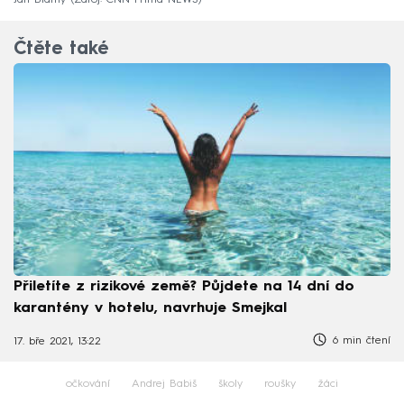
Jan Blatný
Zdroj: CNN Prima NEWS
Čtěte také
Přiletíte z rizikové země? Půjdete na 14 dní do
karantény v hotelu, navrhuje Smejkal
6 min čtení
17. bře 2021, 13:22
očkování
Andrej Babiš
školy
roušky
žáci