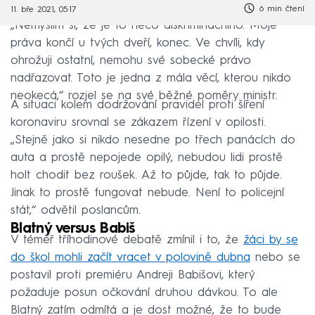
6 min čtení
11. bře 2021, 05:17
„Nemyslím si, že je to něco diskriminačního. Moje
práva končí u tvých dveří, konec. Ve chvíli, kdy
ohrožuji ostatní, nemohu své sobecké právo
nadřazovat. Toto je jedna z mála věcí, kterou nikdo
neokecá,“ rozjel se na své běžné poměry ministr.
A situaci kolem dodržování pravidel proti šíření
koronaviru srovnal se zákazem řízení v opilosti.
„Stejně jako si nikdo nesedne po třech panácích do
auta a prostě nepojede opilý, nebudou lidi prostě
holt chodit bez roušek. Až to půjde, tak to půjde.
Jinak to prostě fungovat nebude. Není to policejní
stát,“ odvětil poslancům.
Blatný versus Babiš
V téměř tříhodinové debatě zmínil i to, že
žáci by se
do škol mohli začít vracet v polovině dubna
nebo se
postavil proti premiéru Andreji Babišovi, který
požaduje posun očkování druhou dávkou. To ale
Blatný zatím odmítá a je dost možné, že to bude