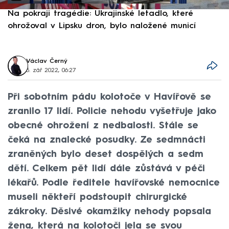
Na pokraji tragédie: Ukrajinské letadlo, které
P
ohrožoval v Lipsku dron, bylo naložené municí
e
Václav Černý
5. zář 2022, 06:27
Při sobotním pádu kolotoče v Havířově se
zranilo 17 lidí. Policie nehodu vyšetřuje jako
obecné ohrožení z nedbalosti. Stále se
čeká na znalecké posudky. Ze sedmnácti
zraněných bylo deset dospělých a sedm
dětí. Celkem pět lidí dále zůstává v péči
lékařů. Podle ředitele havířovské nemocnice
museli někteří podstoupit chirurgické
zákroky. Děsivé okamžiky nehody popsala
žena, která na kolotoči jela se svou