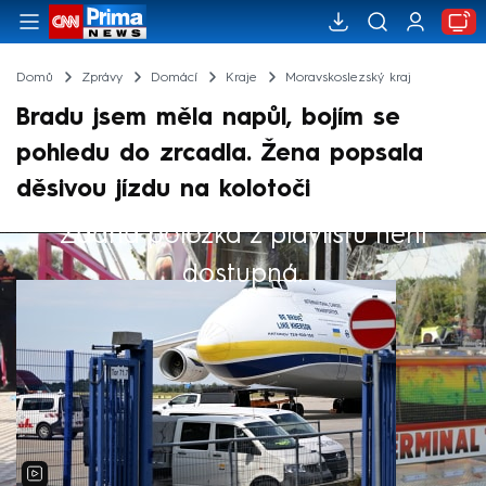
Domů
Zprávy
Domácí
Kraje
Moravskoslezský kraj
Bradu jsem měla napůl, bojím se
pohledu do zrcadla. Žena popsala
děsivou jízdu na kolotoči
Žádná položka z playlistu není
Výběr redakce
dostupná.