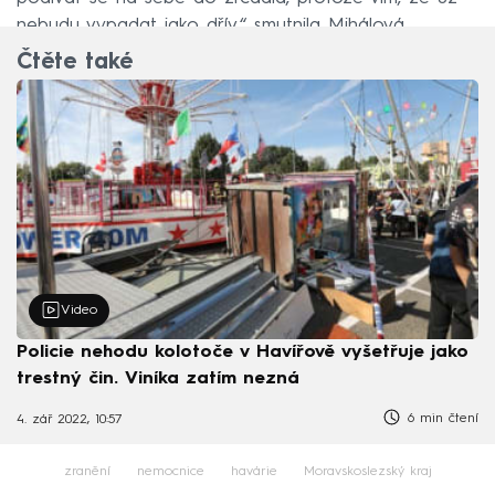
nebudu vypadat jako dřív,“ smutnila Mihálová.
Čtěte také
Video
Policie nehodu kolotoče v Havířově vyšetřuje jako
trestný čin. Viníka zatím nezná
6 min čtení
4. zář 2022, 10:57
zranění
nemocnice
havárie
Moravskoslezský kraj