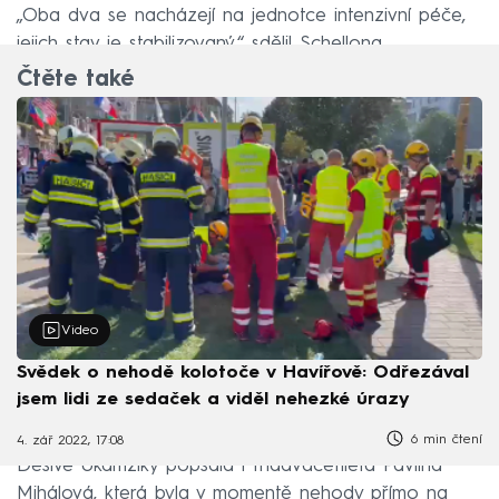
„Oba dva se nacházejí na jednotce intenzivní péče,
jejich stav je stabilizovaný,“ sdělil Schellong.
Čtěte také
Video
Svědek o nehodě kolotoče v Havířově: Odřezával
jsem lidi ze sedaček a viděl nehezké úrazy
6 min čtení
4. zář 2022, 17:08
Děsivé okamžiky popsala i třiadvacetiletá Pavlína
Mihálová, která byla v momentě nehody přímo na