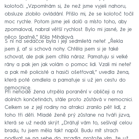
kolotoči. „Vzpomínám si, že než jsme vyjeli nahoru,
obsluze zlobilo ovládání. Přišlo mi, že se kolotoč točil
moc rychle. Potom jsme jeli dolů a místo toho, aby
zpomaloval, nabral větší rychlost. Bylo mi jasné, že je
něco špatně,“ líčila Mihálová.
S ní na sedačce byla i její sedmiletá neteř. „Řekla
jsem jí, ať si schová nohy. Chtěla jsem si je také
schovat, ale pak jsem cítila náraz. Pamatuju si velké
rány a pak jen jak volám o pomoc lidi. Vzali mi neteř
a pak mě policisté a hasiči ošetřovali,“ uvedla žena,
která poté omdlela a pamatuje si už jen cestu do
nemocnice.
Při nehodě žena utrpěla poranění v obličeji a na
dolních končetinách, stále proto zůstává v nemocnici.
Celkem se z její rodiny na atrakci zranilo pět lidí, z
toho tři děti. Mladé ženě prý zůstane na tváři jizva,
která se už nedá skrýt. „Drátují vám to, sešívají celou
bradu, tu jsem měla fakt napůl. Budu mít strach
podívat se na sebe do zrcadla, protože vím, že už