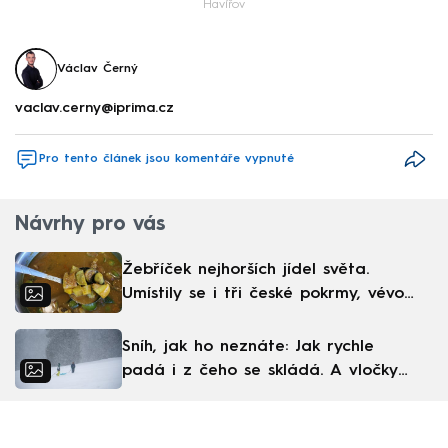
Havířov
Václav Černý
vaclav.cerny@iprima.cz
Pro tento článek jsou komentáře vypnuté
Návrhy pro vás
Žebříček nejhorších jídel světa.
Umístily se i tři české pokrmy, vévodí
skandinávská kuchyně
Sníh, jak ho neznáte: Jak rychle
padá i z čeho se skládá. A vločky
nejsou bílé