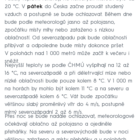
20 °C. V
pátek
do Česka začne proudit studený
vzduch a postupně se bude ochlazovat. Během dne
bude podle meteorologů jasno až polojasno,
zpočátku místy mlhy nebo zataženo s nízkou
oblačností. Od severozápadu pak bude oblačnosti
přibývat a odpoledne bude místy dokonce pršet.
V polohách nad 1 000 metrů může začít k večeru i
sněžit.
Nejvyšší teploty se podle ČHMÚ vyšplhají na 12 až
16 °C, na severozápadě a při déletrvající mlze nebo
nízké oblačnosti bude pouze kolem 8 °C. V 1 000 m
na horách by mohlo být kolem 11 °C a na severu a
severozápadě kolem 6 °C. Vát bude zpočátku
většinou slabý proměnlivý vítr do 4 m/s, postupně
mírný severozápadní 2 až 6 m/s.
Přes noc se bude nadále ochlazovat, meteorologové
očekávají oblačno až polojasno a ojediněle
přeháňky. Na severu a severovýchodě bude v noci
většinou zataženo a místy přeháňky a v polohách