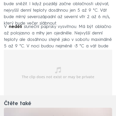
bude sněžit. I když později začne oblačnosti ubývat,
nejvyšší denní teploty dosáhnou jen 5 až 9 °C. Vát
bude mírný severozápadní až severní vítr 2 až 6 m/s,
který bude večer slábnout.
V
neděli
sluneční paprsky vysvitnou. Má být oblačno
až polojasno a mlhy jen ojediněle. Nejvyšší denní
teploty ale dosáhnou stejně jako v sobotu maximálně
5 až 9 °C. V noci budou nejméně −3 °C a vát bude
severozápadní vítr 1 až 4 m/s.
Čtěte také