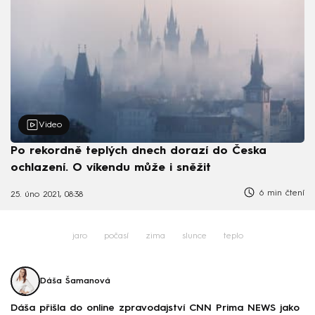
Video
Po rekordně teplých dnech dorazí do Česka
ochlazení. O víkendu může i sněžit
6 min čtení
25. úno 2021, 08:38
jaro
počasí
zima
slunce
teplo
Dáša Šamanová
Dáša přišla do online zpravodajství CNN Prima NEWS jako