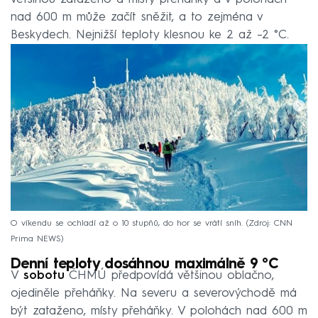
nad 600 m může začít sněžit, a to zejména v
Beskydech. Nejnižší teploty klesnou ke 2 až –2 °C.
O víkendu se ochladí až o 10 stupňů, do hor se vrátí sníh.
Zdroj: CNN
Prima NEWS
Denní teploty dosáhnou maximálně 9 °C
V
sobotu
ČHMÚ předpovídá většinou oblačno,
ojediněle přeháňky. Na severu a severovýchodě má
být zataženo, místy přeháňky. V polohách nad 600 m