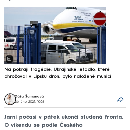
Na pokraji tragédie: Ukrajinské letadlo, které
P
ohrožoval v Lipsku dron, bylo naložené municí
e
Dáša Šamanová
26. úno 2021, 10:08
Jarní počasí v pátek ukončí studená fronta.
O víkendu se podle Českého