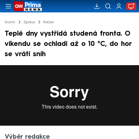
Domů
Zprávy
Počasí
Teplé dny vystřídá studená fronta. O
víkendu se ochladí až o 10 °C, do hor
se vrátí sníh
Výběr redakce