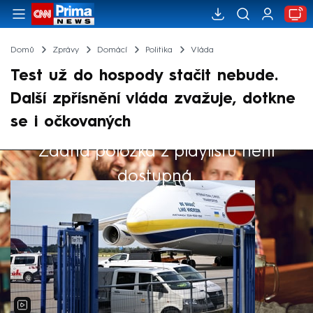
Domů
Zprávy
Domácí
Politika
Vláda
Test už do hospody stačit nebude.
Další zpřísnění vláda zvažuje, dotkne
se i očkovaných
Žádná položka z playlistu není
Výběr redakce
dostupná.