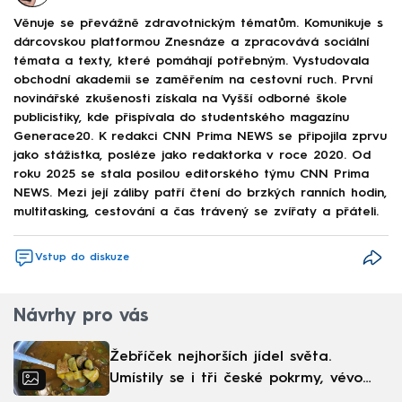
Věnuje se převážně zdravotnickým tématům. Komunikuje s
dárcovskou platformou Znesnáze a zpracovává sociální
témata a texty, které pomáhají potřebným. Vystudovala
obchodní akademii se zaměřením na cestovní ruch. První
novinářské zkušenosti získala na Vyšší odborné škole
publicistiky, kde přispívala do studentského magazínu
Generace20. K redakci CNN Prima NEWS se připojila zprvu
jako stážistka, posléze jako redaktorka v roce 2020. Od
roku 2025 se stala posilou editorského týmu CNN Prima
NEWS. Mezi její záliby patří čtení do brzkých ranních hodin,
multitasking, cestování a čas trávený se zvířaty a přáteli.
Vstup do diskuze
Návrhy pro vás
Žebříček nejhorších jídel světa.
Umístily se i tři české pokrmy, vévodí
skandinávská kuchyně