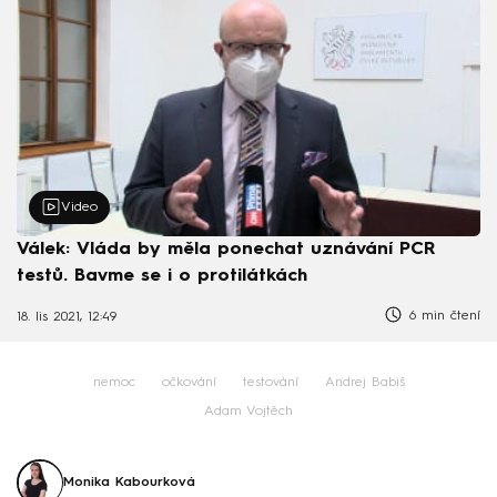
Video
Válek: Vláda by měla ponechat uznávání PCR
testů. Bavme se i o protilátkách
6 min čtení
18. lis 2021, 12:49
nemoc
očkování
testování
Andrej Babiš
Adam Vojtěch
Monika Kabourková