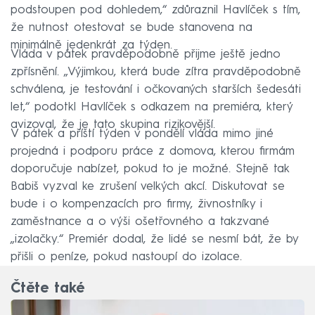
podstoupen pod dohledem,“ zdůraznil Havlíček s tím,
že nutnost otestovat se bude stanovena na
minimálně jedenkrát za týden.
Vláda v pátek pravděpodobně přijme ještě jedno
zpřísnění. „Výjimkou, která bude zítra pravděpodobně
schválena, je testování i očkovaných starších šedesáti
let,“ podotkl Havlíček s odkazem na premiéra, který
avizoval, že je tato skupina rizikovější.
V pátek a příští týden v pondělí vláda mimo jiné
projedná i podporu práce z domova, kterou firmám
doporučuje nabízet, pokud to je možné. Stejně tak
Babiš vyzval ke zrušení velkých akcí. Diskutovat se
bude i o kompenzacích pro firmy, živnostníky i
zaměstnance a o výši ošetřovného a takzvané
„izolačky.“ Premiér dodal, že lidé se nesmí bát, že by
přišli o peníze, pokud nastoupí do izolace.
Čtěte také