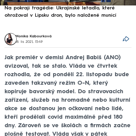
Na pokraji tragédie: Ukrajinské letadlo, které
P
ohrožoval v Lipsku dron, bylo naložené municí
e
Monika Kabourková
18. lis 2021, 15:49
Jak premiér v demisi Andrej Babiš (ANO)
avizoval, tak se stalo. Vláda ve čtvrtek
rozhodla, že od pondělí 22. listopadu bude
zaveden takzvaný režim O-N, který
kopíruje bavorský model. Do stravovacích
zařízení, služeb na hromadné nebo kulturní
akce se dostanou jen očkovaní nebo lidé,
kteří prodělali covid maximálně před 180
dny. Zároveň se ve školách a firmách začne
plošně testovat. Vláda však v pátek