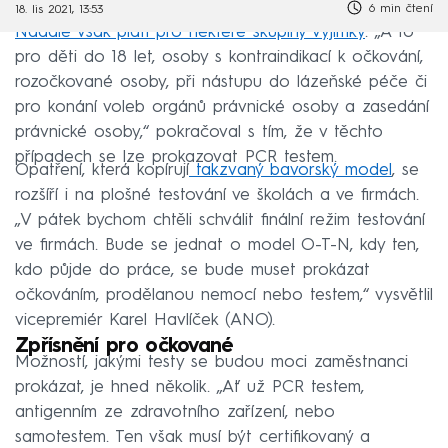
6 min čtení
18. lis 2021, 13:53
Nadále však platí pro některé skupiny výjimky
. „A to
pro děti do 18 let, osoby s kontraindikací k očkování,
rozočkované osoby, při nástupu do lázeňské péče či
pro konání voleb orgánů právnické osoby a zasedání
právnické osoby,“ pokračoval s tím, že v těchto
případech se lze prokazovat PCR testem.
Opatření, která kopírují
takzvaný bavorský model
, se
rozšíří i na plošné testování ve školách a ve firmách.
„V pátek bychom chtěli schválit finální režim testování
ve firmách. Bude se jednat o model O-T-N, kdy ten,
kdo půjde do práce, se bude muset prokázat
očkováním, prodělanou nemocí nebo testem,“ vysvětlil
vicepremiér Karel Havlíček (ANO).
Zpřísnění pro očkované
Možností, jakými testy se budou moci zaměstnanci
prokázat, je hned několik. „Ať už PCR testem,
antigenním ze zdravotního zařízení, nebo
samotestem. Ten však musí být certifikovaný a