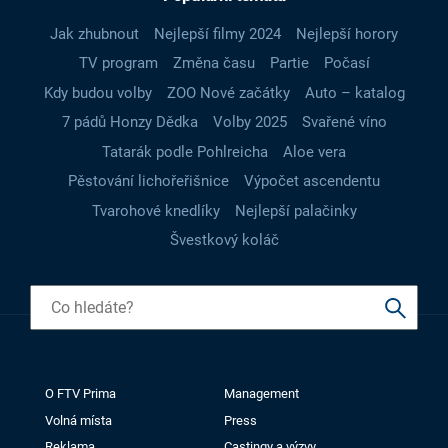
Jak zhubnout
Nejlepší filmy 2024
Nejlepší horory
TV program
Změna času
Partie
Počasí
Kdy budou volby
ZOO Nové začátky
Auto – katalog
7 pádů Honzy Dědka
Volby 2025
Svařené víno
Tatarák podle Pohlreicha
Aloe vera
Pěstování lichořeřišnice
Výpočet ascendentu
Tvarohové knedlíky
Nejlepší palačinky
Švestkový koláč
O FTV Prima
Management
Volná místa
Press
Reklama
Castingy a výzvy