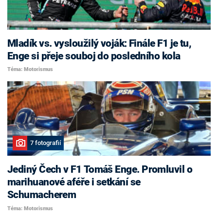
Mladík vs. vysloužilý voják: Finále F1 je tu,
Enge si přeje souboj do posledního kola
Téma: Motorismus
7 fotografií
Jediný Čech v F1 Tomáš Enge. Promluvil o
marihuanové aféře i setkání se
Schumacherem
Téma: Motorismus