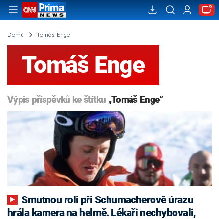
Domů
Tomáš Enge
Tomáš Enge
Výpis příspěvků ke štítku
„Tomáš Enge“
Smutnou roli při Schumacherově úrazu
hrála kamera na helmě. Lékaři nechybovali,