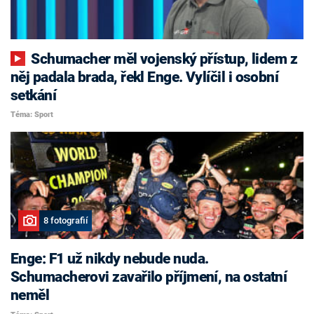
Schumacher měl vojenský přístup, lidem z
něj padala brada, řekl Enge. Vylíčil i osobní
setkání
Téma: Sport
8 fotografií
Enge: F1 už nikdy nebude nuda.
Schumacherovi zavařilo příjmení, na ostatní
neměl