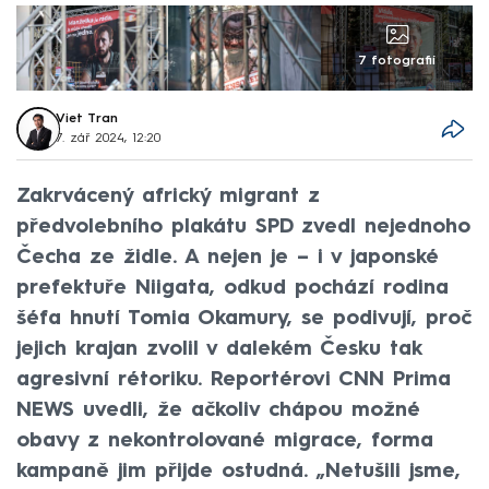
7 fotografií
Viet Tran
7. zář 2024, 12:20
Zakrvácený africký migrant z
předvolebního plakátu SPD zvedl nejednoho
Čecha ze židle. A nejen je – i v japonské
prefektuře Niigata, odkud pochází rodina
šéfa hnutí Tomia Okamury, se podivují, proč
jejich krajan zvolil v dalekém Česku tak
agresivní rétoriku. Reportérovi CNN Prima
NEWS uvedli, že ačkoliv chápou možné
obavy z nekontrolované migrace, forma
kampaně jim přijde ostudná. „Netušili jsme,