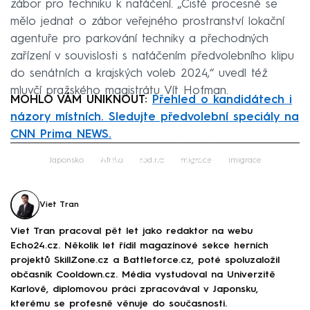
zábor pro techniku k natáčení. „Čistě procesně se
mělo jednat o zábor veřejného prostranství lokační
agentuře pro parkování techniky a přechodných
zařízení v souvislosti s natáčením předvolebního klipu
do senátních a krajských voleb 2024,“ uvedl též
mluvčí pražského magistrátu Vít Hofman.
MOHLO VÁM UNIKNOUT:
Přehled o kandidátech i
názory místních. Sledujte předvolební speciály na
CNN Prima NEWS.
Failed to fetch
Japonsko
Afrika
rodina
migrace
imigrace
Viet Tran
Viet Tran pracoval pět let jako redaktor na webu
Echo24.cz. Několik let řídil magazínové sekce herních
projektů SkillZone.cz a Battleforce.cz, poté spoluzaložil
občasník Cooldown.cz. Média vystudoval na Univerzitě
Karlově, diplomovou práci zpracovával v Japonsku,
kterému se profesně věnuje do současnosti.