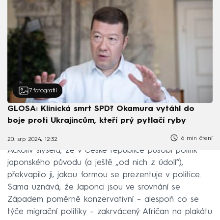
7
fotografií
GLOSA: Klinická smrt SPD? Okamura vytáhl do
boje proti Ukrajincům, kteří prý pytlačí ryby
6 min čtení
20. srp 2024, 12:32
Ačkoliv slyšela, že v České republice působí politik
japonského původu (a ještě „od nich z údolí“),
překvapilo ji, jakou formou se prezentuje v politice.
Sama uznává, že Japonci jsou ve srovnání se
Západem poměrně konzervativní – alespoň co se
týče migrační politiky – zakrvácený Afričan na plakátu