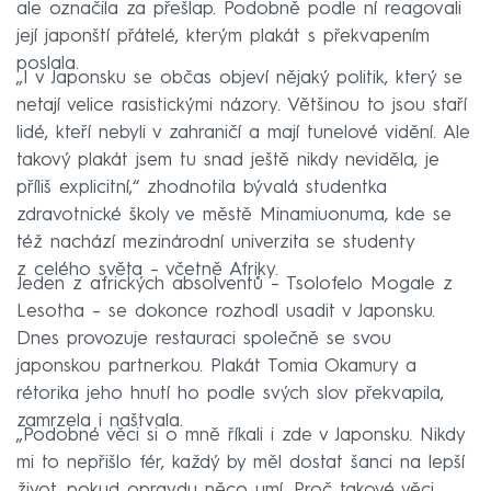
ale označila za přešlap. Podobně podle ní reagovali
její japonští přátelé, kterým plakát s překvapením
poslala.
„I v Japonsku se občas objeví nějaký politik, který se
netají velice rasistickými názory. Většinou to jsou staří
lidé, kteří nebyli v zahraničí a mají tunelové vidění. Ale
takový plakát jsem tu snad ještě nikdy neviděla, je
příliš explicitní,“ zhodnotila bývalá studentka
zdravotnické školy ve městě Minamiuonuma, kde se
též nachází mezinárodní univerzita se studenty
z celého světa – včetně Afriky.
Jeden z afrických absolventů – Tsolofelo Mogale z
Lesotha – se dokonce rozhodl usadit v Japonsku.
Dnes provozuje restauraci společně se svou
japonskou partnerkou. Plakát Tomia Okamury a
rétorika jeho hnutí ho podle svých slov překvapila,
zamrzela i naštvala.
„Podobné věci si o mně říkali i zde v Japonsku. Nikdy
mi to nepřišlo fér, každý by měl dostat šanci na lepší
život, pokud opravdu něco umí. Proč takové věci