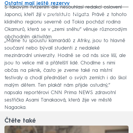
Ostatní mají ještě rezervy
S takovým tvrzením ale nesouhlasí redakcí oslovení
Failed to fetch
Japonci, kteří žijí v prefektuře Niigata. Právě z tohoto
klidného regionu severně od Tokia pochází rodina
Okamurů, která se v „zemi sněhu“ věnuje různorodým
obchodním aktivitám.
„Máme tu spoustu kamarádů z Afriky, jsou to hlavně
současní nebo bývalí studenti z nedaleké
mezinárodní univerzity. Hodně se od nás sice liší, ale
jsou to velice milí a přátelští lidé. Chodíme s nimi
občas na piknik, často je zveme také na místní
festivaly a chodí přednášet o svých zemích i do škol
malým dětem. Ten plakát nám přijde ostudný,“
napsala reportérovi CNN Prima NEWS zdravotní
sestřička Asami Tanakaová, která žije ve městě
Nagaoka.
Čtěte také