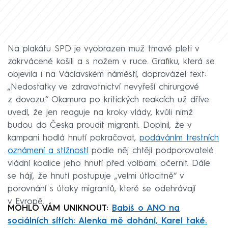
Na plakátu SPD je vyobrazen muž tmavé pleti v
zakrvácené košili a s nožem v ruce. Grafiku, která se
objevila i na Václavském náměstí, doprovázel text:
„Nedostatky ve zdravotnictví nevyřeší chirurgové
z dovozu.“ Okamura po kritických reakcích už dříve
uvedl, že jen reaguje na kroky vlády, kvůli nimž
budou do Česka proudit migranti. Doplnil, že v
kampani hodlá hnutí pokračovat,
podáváním trestních
oznámení a stížností
podle něj chtějí podporovatelé
vládní koalice jeho hnutí před volbami očernit. Dále
se hájí, že hnutí postupuje „velmi útlocitně“ v
porovnání s útoky migrantů, které se odehrávají
v Evropě.
MOHLO VÁM UNIKNOUT:
Babiš o ANO na
sociálních sítích: Alenka mě dohání, Karel také.