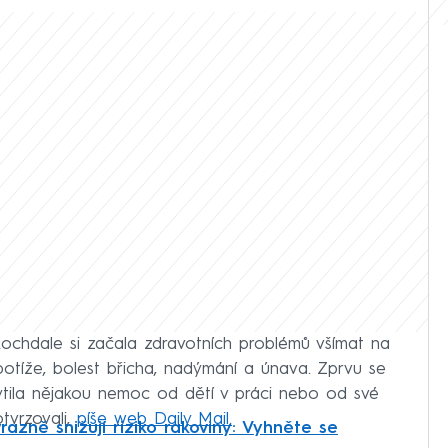
 Rochdale si začala zdravotních problémů všímat na
 potíže, bolest břicha, nadýmání a únava. Zprvu se
ytila nějakou nemoc od dětí v práci nebo od své
otvrzovali,
píše web Daily Mail.
razně snižují riziko rakoviny: Vyhněte se