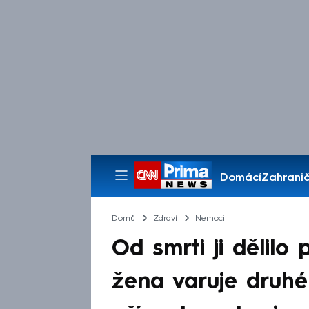
Domácí
Zahranič
Pořady
Domů
Zdraví
Nemoci
Od smrti ji dělilo
žena varuje druhé