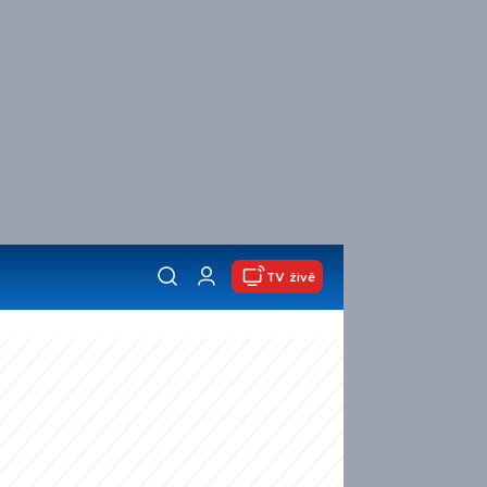
TV živě