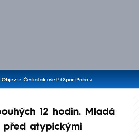
í
Objevte Česko
Jak ušetřit
Sport
Počasí
 pouhých 12 hodin. Mladá
 před atypickými