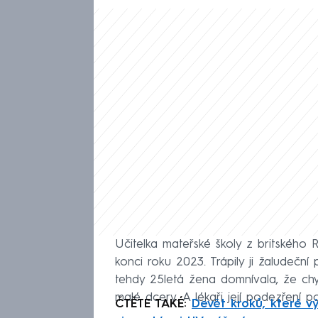
Učitelka mateřské školy z britského
konci roku 2023. Trápily ji žaludeční
tehdy 25letá žena domnívala, že ch
malé dcery. A lékaři její podezření p
ČTĚTE TAKÉ:
Devět kroků, které vý