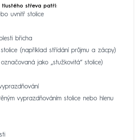
 tlustého střeva patří:
bo uvnitř stolice
lesti břicha
stolice (například střídání průjmu a zácpy)
značovaná jako „stužkovitá“ stolice)
 vyprazdňování
těným vyprazdňováním stolice nebo hlenu
ti