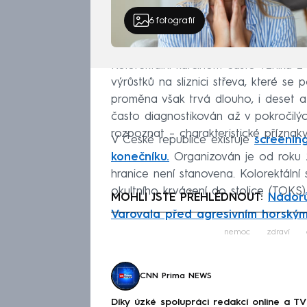
6
fotografií
Kolorektální karcinom často vzniká 
výrůstků na sliznici střeva, které 
proměna však trvá dlouho, i deset až
často diagnostikován až v pokročilýc
rozpoznat – charakteristické příznaky
V České republice existuje
screenin
konečníku.
Organizován je od roku 
hranice není stanovena. Kolorektální
okultního krvácení do stolice (TOKS)
MOHLI JSTE PŘEHLÉDNOUT:
Nádorů
Varovala před agresivním horským
Fa
nemoc
zdraví
CNN Prima NEWS
Díky úzké spolupráci redakcí online a TV