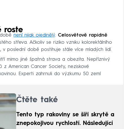
 roste
í době
není nijak ojedinělý
.
Celosvětově rapidně
stého střeva. Ačkoliv se riziko vzniku kolorektálního
 v poslední době postihuje stále více mladých lidí.
ří mimo jiné špatná strava a obezita. Nepříznivý
 z American Cancer Society, neziskové
akovinou. Experti zahrnuli do výzkumu 50 zemí
Čtěte také
Tento typ rakoviny se šíří skrytě a
znepokojivou rychlostí. Následující