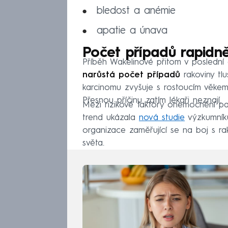
bledost a anémie
apatie a únava
Počet případů rapidně
Příběh Wakelinové přitom v posledn
narůstá počet případů
rakoviny tlu
karcinomu zvyšuje s rostoucím věkem,
Přesnou příčinu zatím lékaři neznají.
Mezi rizikové faktory onemocnění pat
trend ukázala
nová studie
výzkumníků
organizace zaměřující se na boj s r
světa.