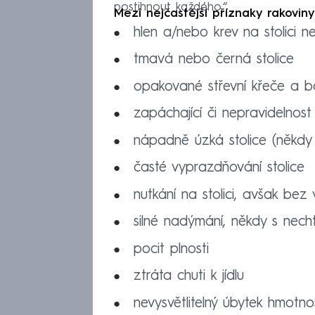
postihnout každého.“
Mezi nejčastější příznaky rakoviny
hlen a/nebo krev na stolici ne
tmavá nebo černá stolice
opakované střevní křeče a bo
zapáchající či nepravidelnost 
nápadně úzká stolice (někdy o
časté vyprazdňování stolice
nutkání na stolici, avšak bez
silné nadýmání, někdy s nech
pocit plnosti
ztráta chuti k jídlu
nevysvětlitelný úbytek hmotnos