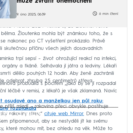
může zvrátit onemocnění
6 min čtení
9. úno 2025, 06:39
ila v lednu 2024: Všimla si, že žloutne. Tento
ího bělma. Žloutenka mohla být známkou toho, že s
ž se nakonec po CT vyšetření prokázalo. Právě
vili skutečnou příčinu všech jejích dosavadních
inka trpí sepsí – život ohrožující reakcí na infekci,
 orgány a tkáně. Selhávala jí játra a ledviny. Lékaři
 smrti dělilo pouhých 12 hodin. Aby ženě zachránili
sále odebrat zhruba 25 centimetrů střeva.
linová probudila s pocitem „jako by se jí rozpadal
oční léčbě v remisi, z lékařů je však zklamaná. Navíc
t osudové ano a manželkou jen půl roku:
te příliš mladí – rakovina přeci obvykle postihuje
čany rozplakala
iled to fetch
naky rakoviny střev,“
cituje web Mirror.
Dnes proto
šem připomenout, aby se nestyděli jít ke svému
naky, které mohou mít, bez ohledu na věk. Může to