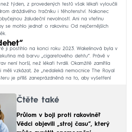
ež týden, z provedených testů však lékaři vyloučili
rom dráždivého tračníku i těhotenství. Nakonec
 obyčejnou žaludeční nevolností. Ani na vteřinu
by se mohlo jednat o rakovinu. Od nejčernějších
ěk.
dehet“
ré ji postihlo na konci roku 2023. Wakelinová byla v
tekutina má barvu „cigaretového dehtu“. Právě v
av není horší, než lékaři tvrdili. Okamžitě zamířila
ci měli vzkázat, že „nedaleká nemocnice The Royal
ru je příliš zaneprázdněná na to, aby vyšetření
Čtěte také
Průlom v boji proti rakovině?
Vědci objevili „stroj času“, který