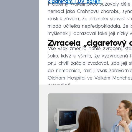
cigaretám i UV záření
Problémy Wakelinovou sužovaly déle n
nemoci jako Crohnovu chorobu, synd
došli k závěru, že příznaky souvisí s
mladá učitelka nepředpokládala, že 
myšlenek ji odrazoval také její nízký v
Zvracela „cigaretový 
Vše však změnilo náhlé zvracení, kte
šoku, když si všimla, že vyzvracená 
onu chvíli začala zvažovat, zda její st
do nemocnice, tam jí však zdravotní
Oldham Hospital ve Velkém Mancheste
provedla.“