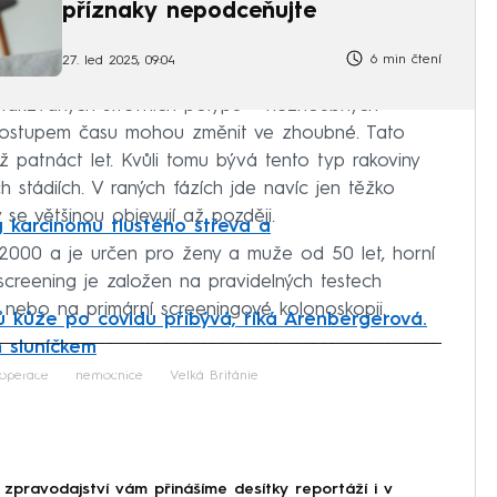
příznaky nepodceňujte
6 min čtení
27. led 2025, 09:04
z takzvaných střevních polypů – nezhoubných
se postupem času mohou změnit ve zhoubné. Tato
 patnáct let. Kvůli tomu bývá tento typ rakoviny
h stádiích. V raných fázích jde navíc jen těžko
 se většinou objevují až později.
g karcinomu tlustého střeva a
2000 a je určen pro ženy a muže od 50 let, horní
 screening je založen na pravidelných testech
 nebo na primární screeningové kolonoskopii.
 kůže po covidu přibývá, říká Arenbergerová.
 sluníčkem
iled to fetch
operace
nemocnice
Velká Británie
 zpravodajství vám přinášíme desítky reportáží i v