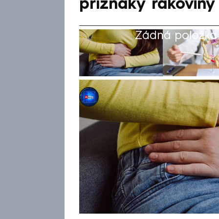
příznaky rakoviny
Žádná položka z
CNN Prima NEWS
Akt. 9. úno 2025, 21:12
• 9. úno 2025, 20:14
Několik měsíců si Chloe Wakel
potíže. Jak se však později uká
tlustého střeva ve třetím stád
komplikace trápily, navštěvov
neodhalili. Mladou maminku na
Boj o život vyhrála, dnes však
atypické – rozhodně nepodceň