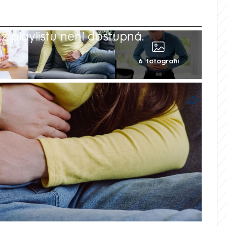
 playlistu není dostupná.
6 fotografií
inová myslela, že ji trápí běžné žaludeční
zalo, její tělo bojovalo s rakovinou
iu. Po celou dobu, co ji zdravotní
ala lékaře, ti však zákeřné onemocnění
konec od smrti dělilo pouhých 12 hodin.
 varuje druhé, aby příznaky – i ty
ovali.