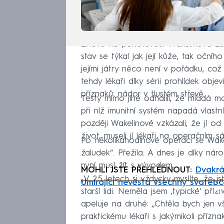
Znovu na pohotovost Wakelinová zamíř
stav se týkal jak její kůže, tak očn
jejími játry něco není v pořádku, co
tehdy lékaři díky sérii prohlídek obje
příznaků: nádor v tlustém střevě.
Testy mimo jiné odhalili, že mladá mam
při níž imunitní systém napadá vlastní
později Wakelinové vzkázali, že jí od
život, museli jí lékaři na operačním 
Po několikahodinové operaci se Wake
žaludek“. Přežila. A dnes je díky nár
nyní musí žít s vývodem.
MOHLI JSTE PŘEHLÉDNOUT:
Dvakrá
„V 25 letech si vždycky myslíte, že js
Umírající nevěsta všechny svateb
Fa
starší lidi. Neměla jsem ‚typické‘ příz
apeluje na druhé: „Chtěla bych jen v
praktickému lékaři s jakýmikoli příz