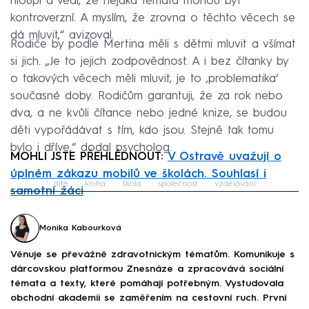
hloupí a vědí, že nějaká témata mohou být
kontroverzní. A myslím, že zrovna o těchto věcech se
dá mluvit,“ avizoval.
Rodiče by podle Mertina měli s dětmi mluvit a všímat
si jich. „Je to jejich zodpovědnost. A i bez čítanky by
o takových věcech měli mluvit, je to ‚problematika‘
současné doby. Rodičům garantuji, že za rok nebo
dva, a ne kvůli čítance nebo jedné knize, se budou
děti vypořádávat s tím, kdo jsou. Stejně tak tomu
bylo i dříve,“ dodal psycholog.
MOHLI JSTE PŘEHLÉDNOUT:
V Ostravě uvažují o
úplném zákazu mobilů ve školách. Souhlasí i
dítě
kniha
škola
společnost
vzdělávání
samotní žáci
Failed to fetch
Monika Kabourková
Věnuje se převážně zdravotnickým tématům. Komunikuje s
dárcovskou platformou Znesnáze a zpracovává sociální
témata a texty, které pomáhají potřebným. Vystudovala
obchodní akademii se zaměřením na cestovní ruch. První