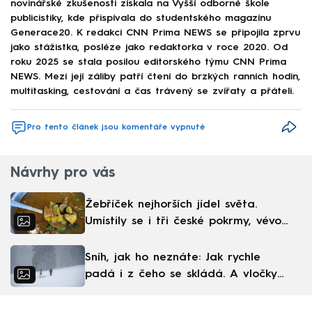
novinářské zkušenosti získala na Vyšší odborné škole
publicistiky, kde přispívala do studentského magazínu
Generace20. K redakci CNN Prima NEWS se připojila zprvu
jako stážistka, posléze jako redaktorka v roce 2020. Od
roku 2025 se stala posilou editorského týmu CNN Prima
NEWS. Mezi její záliby patří čtení do brzkých ranních hodin,
multitasking, cestování a čas trávený se zvířaty a přáteli.
Pro tento článek jsou komentáře vypnuté
Návrhy pro vás
Žebříček nejhorších jídel světa.
Umístily se i tři české pokrmy, vévodí
skandinávská kuchyně
Sníh, jak ho neznáte: Jak rychle
padá i z čeho se skládá. A vločky
nejsou bílé