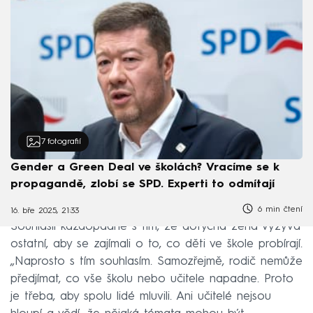
7
fotografií
Gender a Green Deal ve školách? Vracíme se k
propagandě, zlobí se SPD. Experti to odmítají
6 min čtení
16. bře 2025, 21:33
Souhlasil každopádně s tím, že dotyčná žena vyzývá
ostatní, aby se zajímali o to, co děti ve škole probírají.
„Naprosto s tím souhlasím. Samozřejmě, rodič nemůže
předjímat, co vše školu nebo učitele napadne. Proto
je třeba, aby spolu lidé mluvili. Ani učitelé nejsou