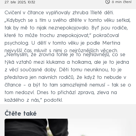
6 min čtení
27. bře 2025, 10:32
Cvičení v čítance vyplňovaly zhruba 11leté děti.
„Kdybych se s tím u svého dítěte v tomto věku setkal,
tak by mě to nijak neznepokojovalo. Byť jsou rodiče,
které to může trochu znepokojovat,“ pokračoval
psycholog. U dětí v tomto věku je podle Mertina
nejvyšší čas mluvit s nimi o nejrůznějších věcech.
„Nemyslím, že zrovna tohle je to nejhlavnější, co se
týká vztahů mezi klukama a holkama, ale je to jedna
z věcí současné doby. Děti tomu neuniknou, to je
představa jen naivních rodičů, že když to nebude v
čítance – a být to tam samozřejmě nemusí – tak se o
tom nedozví. Dnes to přichází zprava, zleva na
každého z nás,“ podotkl.
Čtěte také