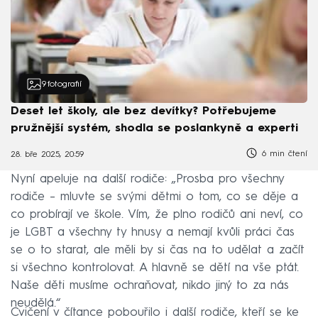
9
fotografií
Deset let školy, ale bez devítky? Potřebujeme
pružnější systém, shodla se poslankyně a experti
6 min čtení
28. bře 2025, 20:59
Nyní apeluje na další rodiče: „Prosba pro všechny
rodiče – mluvte se svými dětmi o tom, co se děje a
co probírají ve škole. Vím, že plno rodičů ani neví, co
je LGBT a všechny ty hnusy a nemají kvůli práci čas
se o to starat, ale měli by si čas na to udělat a začít
si všechno kontrolovat. A hlavně se dětí na vše ptát.
Naše děti musíme ochraňovat, nikdo jiný to za nás
neudělá.“
Cvičení v čítance pobouřilo i další rodiče, kteří se ke