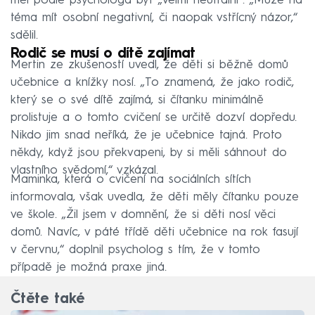
měl podle psychologa být „velmi neutrální“. „Může na
téma mít osobní negativní, či naopak vstřícný názor,“
sdělil.
Rodič se musí o dítě zajímat
Mertin ze zkušeností uvedl, že děti si běžně domů
učebnice a knížky nosí. „To znamená, že jako rodič,
který se o své dítě zajímá, si čítanku minimálně
prolistuje a o tomto cvičení se určitě dozví dopředu.
Nikdo jim snad neříká, že je učebnice tajná. Proto
někdy, když jsou překvapeni, by si měli sáhnout do
vlastního svědomí,“ vzkázal.
Maminka, která o cvičení na sociálních sítích
informovala, však uvedla, že děti měly čítanku pouze
ve škole. „Žil jsem v domnění, že si děti nosí věci
domů. Navíc, v páté třídě děti učebnice na rok fasují
v červnu,“ doplnil psycholog s tím, že v tomto
případě je možná praxe jiná.
Čtěte také