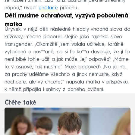
se rázem změní. Líza totiž dostane pěkně ztřeštěný
nápad,“ uvádí
anotace
příběhu.
Děti musíme ochraňovat, vyzývá pobouřená
matka
Úryvek, v nějž děti následně hledaly vhodná slova do
křížovky, mnohé pobouřil stejně jako tajenka: slovo
transgender. „Okamžitě jsem volala učitelce, totálně
vytočená a nas**aná, co si to ku**a dovoluje, že jí to
není blbé tohle učit a jak může. Její odpověď: ‚Máme
to v osnově, tak musíme‘. Moje odpověď: ‚No jo no,
za prachy uděláme všechno a jinak nemusíte, když
nechcete, ale vy chcete‘,“ napsala matka v příspěvku,
k němž připojila i snímky z daného cvičení.
Čtěte také