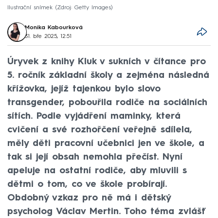
Ilustrační snímek
Zdroj: Getty Images
Monika Kabourková
31. bře 2025, 12:51
Úryvek z knihy Kluk v sukních v čítance pro
5. ročník základní školy a zejména následná
křížovka, jejíž tajenkou bylo slovo
transgender, pobouřila rodiče na sociálních
sítích. Podle vyjádření maminky, která
cvičení a své rozhořčení veřejně sdílela,
měly děti pracovní učebnici jen ve škole, a
tak si její obsah nemohla přečíst. Nyní
apeluje na ostatní rodiče, aby mluvili s
dětmi o tom, co ve škole probírají.
Obdobný vzkaz pro ně má i dětský
psycholog Václav Mertin. Toho téma zvlášť