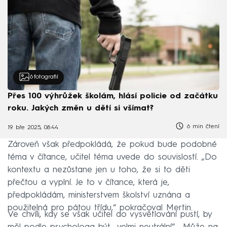
6
fotografií
Přes 100 výhrůžek školám, hlásí policie od začátku
roku. Jakých změn u dětí si všímat?
6 min čtení
19. bře 2025, 08:44
Zároveň však předpokládá, že pokud bude podobné
téma v čítance, učitel téma uvede do souvislostí. „Do
kontextu a nezůstane jen u toho, že si to děti
přečtou a vyplní. Je to v čítance, která je,
předpokládám, ministerstvem školství uznána a
použitelná pro pátou třídu,“ pokračoval Mertin.
Ve chvíli, kdy se však učitel do vysvětlování pustí, by