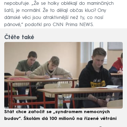
nepobuřuje. „Že se holky oblékají do maminčiných
šatů, je normální. Že to dělají občas kluci? Ony
dámské věci jsou atraktivnější než ty, co nosí
pánové,“ podotkl pro CNN Prima NEWS.
Čtěte také
Stát chce zatočit se „syndromem nemocných
budov“. Školám dá 100 milionů na řízené větrání