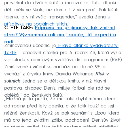
převlékal do dívčích šatů a maloval se. Tuto čítanku
děti měly ve škole, ne doma. Už vím proč. Pak luštili
tajenku a v ní vyšlo transgender,“ uvedla žena
u
příspěvku na sociálních sítích.
ČTĚTE TAKÉ:
Příprava na přijímačky. Jak zmírnit
stres? Významnou roli mají rodiče, líčí experti a
radí
Zmiňovanou učebnicí je
Hravá čítanka vydavatelství
Taktik
– pracovní čítanka pro 5. ročník ZŠ, která vyšla
v souladu s rámcovým vzdělávacím programem (RVP).
Zmiňované cvičení se nachází na straně 95 a
vychází z úryvku knihy Davida Walliamse
Kluk v
sukních
. Jedná se o dětskou knihu, v níž hlavní
postava, chlapec Denis, miluje fotbal, ale rád se
obléká i do ženských šatů.
„Možná je to proto, že mu tolik chybí máma, která
od rodiny před lety odešla, a že tolik touží po její
něžné ženskosti. Když se pak seznámí s Lízou, která
má pro jeho zvláštní zálibu pochopení, Denisův život