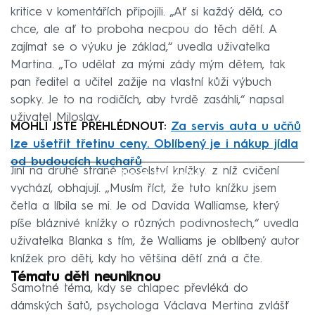
kritice v komentářích připojili. „Ať si každý dělá, co
chce, ale ať to proboha necpou do těch dětí. A
zajímat se o výuku je základ,“ uvedla uživatelka
Martina. „To udělat za mými zády mým dětem, tak
pan ředitel a učitel zažije na vlastní kůži výbuch
sopky. Je to na rodičích, aby tvrdě zasáhli,“ napsal
uživatel Miloslav.
MOHLI JSTE PŘEHLÉDNOUT:
Za servis auta u učňů
lze ušetřit třetinu ceny. Oblíbený je i nákup jídla
od budoucích kuchařů
Jiní na druhé straně poselství knížky, z níž cvičení
Failed to fetch
vychází, obhajují. „Musím říct, že tuto knížku jsem
četla a líbila se mi. Je od Davida Walliamse, který
píše bláznivé knížky o různých podivnostech,“ uvedla
uživatelka Blanka s tím, že Walliams je oblíbený autor
knížek pro děti, kdy ho většina dětí zná a čte.
Tématu děti neuniknou
Samotné téma, kdy se chlapec převléká do
dámských šatů, psychologa Václava Mertina zvlášť