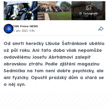
15 fotografií
CNN Prima NEWS
11. pro 2021, 11:34
Od smrti herečky Libuše Šafránkové uběhlo
už půl roku. Ani tato doba však nepomůže
ovdovělému Josefu Abrhámovi zalepit
obrovskou ztrátu. Podle zjištění magazínu
Sedmička na tom není dobře psychicky, ale
ani fyzicky. Opustil pražský dům a stará se
o něj syn.