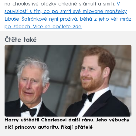
na choulostivé otázky ohledně stárnutí a smrti.
V
souvislosti s tím, co po smrti své milované manželky
Libuše Šafránkové nyní prožívá, běhá z jeho vět mráz
po zádech. Více se dočtete zde.
Čtěte také
Harry uštědřil Charlesovi další ránu. Jeho výbuchy
ničí princovu autoritu, říkají přátelé