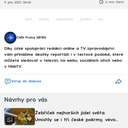
6 min čtení
9. pro 2021, 06:48
smrt
rodina
vzpomínka
pohřeb
syn
CNN Prima NEWS
Díky úzké spolupráci redakcí online a TV zpravodajství
vám přinášíme desítky reportáží i v textové podobě, které
můžete sledovat v televizi, na webu, sociálních sítích nebo
v HbbTV.
Vstup do diskuze
Návrhy pro vás
Žebříček nejhorších jídel světa.
Umístily se i tři české pokrmy, vévodí
skandinávská kuchyně