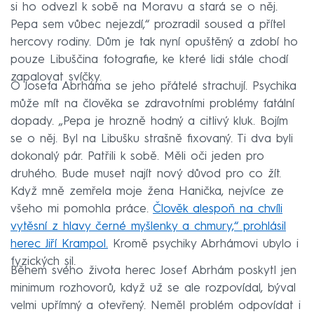
si ho odvezl k sobě na Moravu a stará se o něj.
Pepa sem vůbec nejezdí,“ prozradil soused a přítel
hercovy rodiny. Dům je tak nyní opuštěný a zdobí ho
pouze Libuščina fotografie, ke které lidi stále chodí
zapalovat svíčky.
O Josefa Abrháma se jeho přátelé strachují. Psychika
může mít na člověka se zdravotními problémy fatální
dopady. „Pepa je hrozně hodný a citlivý kluk. Bojím
se o něj. Byl na Libušku strašně fixovaný. Ti dva byli
dokonalý pár. Patřili k sobě. Měli oči jeden pro
druhého. Bude muset najít nový důvod pro co žít.
Když mně zemřela moje žena Hanička, nejvíce ze
všeho mi pomohla práce.
Člověk alespoň na chvíli
vytěsní z hlavy černé myšlenky a chmury,“ prohlásil
herec Jiří Krampol.
Kromě psychiky Abrhámovi ubylo i
fyzických sil.
Během svého života herec Josef Abrhám poskytl jen
minimum rozhovorů, když už se ale rozpovídal, býval
velmi upřímný a otevřený. Neměl problém odpovídat i