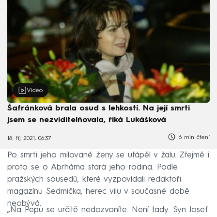
Video
Šafránková brala osud s lehkostí. Na její smrti
jsem se nezviditelňovala, říká Lukášková
6 min čtení
18. říj 2021, 06:37
Po smrti jeho milované ženy se utápěl v žalu. Zřejmě i
proto se o Abrháma stará jeho rodina. Podle
pražských sousedů, které vyzpovídali redaktoři
magazínu Sedmička, herec vilu v současné době
neobývá.
„Na Pepu se určitě nedozvoníte. Není tady. Syn Josef