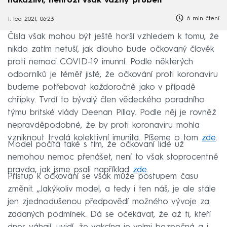
nakažliví, nehrozí však vážný průběh
6 min čtení
1. led 2021, 06:23
Čísla však mohou být ještě horší vzhledem k tomu, že
nikdo zatím netuší, jak dlouho bude očkovaný člověk
proti nemoci COVID-19 imunní. Podle některých
odborníků je téměř jisté, že očkování proti koronaviru
budeme potřebovat každoročně jako v případě
chřipky. Tvrdí to bývalý člen vědeckého poradního
týmu britské vlády Deenan Pillay. Podle něj je rovněž
nepravděpodobné, že by proti koronaviru mohla
vzniknout trvalá kolektivní imunita. Píšeme o tom
zde
.
Model počítá také s tím, že očkovaní lidé už
nemohou nemoc přenášet, není to však stoprocentně
pravda, jak jsme psali například
zde
.
Přístup k očkování se však může postupem času
změnit. „Jakýkoliv model, a tedy i ten náš, je ale stále
jen zjednodušenou předpovědí možného vývoje za
zadaných podmínek. Dá se očekávat, že až ti, kteří