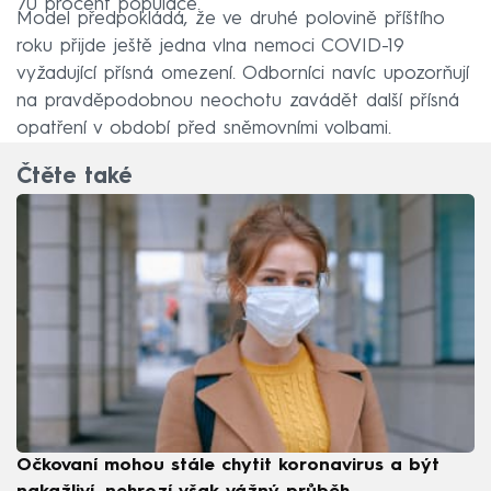
70 procent populace.
Model předpokládá, že ve druhé polovině příštího
roku přijde ještě jedna vlna nemoci COVID-19
vyžadující přísná omezení. Odborníci navíc upozorňují
na pravděpodobnou neochotu zavádět další přísná
opatření v období před sněmovními volbami.
Čtěte také
Očkovaní mohou stále chytit koronavirus a být