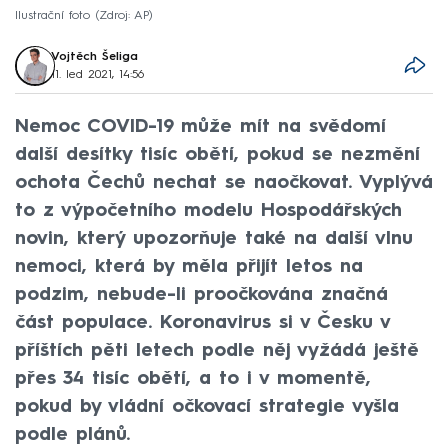
Ilustrační foto
Zdroj: AP
Vojtěch Šeliga
11. led 2021, 14:56
Nemoc COVID-19 může mít na svědomí
další desítky tisíc obětí, pokud se nezmění
ochota Čechů nechat se naočkovat. Vyplývá
to z výpočetního modelu Hospodářských
novin, který upozorňuje také na další vlnu
nemoci, která by měla přijít letos na
podzim, nebude-li proočkována značná
část populace. Koronavirus si v Česku v
příštích pěti letech podle něj vyžádá ještě
přes 34 tisíc obětí, a to i v momentě,
pokud by vládní očkovací strategie vyšla
podle plánů.