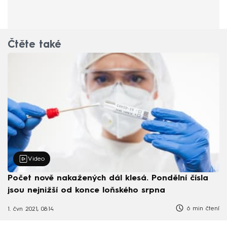
Čtěte také
Video
Počet nově nakažených dál klesá. Pondělní čísla
jsou nejnižší od konce loňského srpna
6 min čtení
1. čvn 2021, 08:14