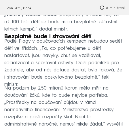
6 min čtení
1. čvn 2021, 07:54
„Všechny žádosti budou podpořeny a mohu říci, že
až 100 tisíc dětí se bude moci bezplatně zúčastnit
letních kempů,“ dodal ministr.
Bezplatné bude i stravování dětí
Podle Plagy v doučovacích kempech nebudou sedět
děti ve třídách. „To, co potřebujeme u dětí
nastartovat, jsou návyky, chuť se vzdělávat,
socializační a sportovní aktivity. Další podmínka pro
žadatele, aby od nás dotace dostali, byla taková, že
i stravování bude poskytováno bezplatně,“ řekl
ministr.
Na podzim by 250 milionů korun mělo mířit na
doučování žáků, kde to bude nejvíce potřeba.
„Prostředky na doučování půjdou v rámci
normativního financování. Ministerstvo prostředky
rozepíše a posílí rozpočty škol. Není to
administrativně náročné, nemusí nikde žádat,“ vysvětlil