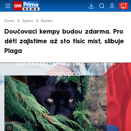
Domů
Zprávy
Školství
Doučovací kempy budou zdarma. Pro
děti zajistíme až sto tisíc míst, slibuje
Plaga
Žádná položka z playlistu není
Výběr redakce
dostupná.