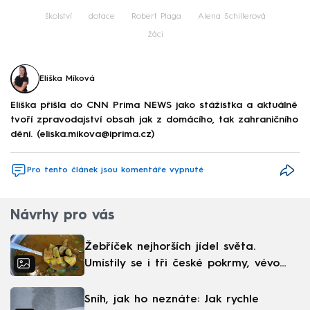
školství
dotace
Robert Plaga
Alena Schillerová
žáci
Eliška Míková
Eliška přišla do CNN Prima NEWS jako stážistka a aktuálně
tvoří zpravodajství obsah jak z domácího, tak zahraničního
dění. (eliska.mikova@iprima.cz)
Pro tento článek jsou komentáře vypnuté
Návrhy pro vás
Žebříček nejhorších jídel světa.
Umístily se i tři české pokrmy, vévodí
skandinávská kuchyně
Sníh, jak ho neznáte: Jak rychle