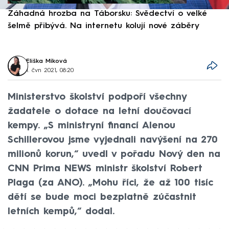
Záhadná hrozba na Táborsku: Svědectví o velké
S
šelmě přibývá. Na internetu kolují nové záběry
d
Eliška Míková
1. čvn 2021, 08:20
Ministerstvo školství podpoří všechny
žadatele o dotace na letní doučovací
kempy. „S ministryní financí Alenou
Schillerovou jsme vyjednali navýšení na 270
milionů korun,“ uvedl v pořadu Nový den na
CNN Prima NEWS ministr školství Robert
Plaga (za ANO). „Mohu říci, že až 100 tisíc
dětí se bude moci bezplatně zúčastnit
letních kempů,“ dodal.