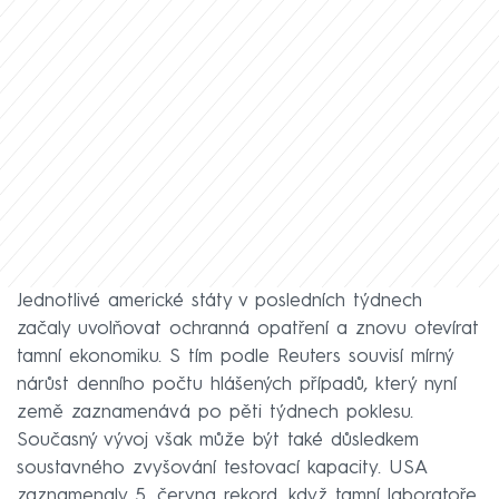
Jednotlivé americké státy v posledních týdnech
začaly uvolňovat ochranná opatření a znovu otevírat
tamní ekonomiku. S tím podle Reuters souvisí mírný
nárůst denního počtu hlášených případů, který nyní
země zaznamenává po pěti týdnech poklesu.
Současný vývoj však může být také důsledkem
soustavného zvyšování testovací kapacity. USA
zaznamenaly 5. června rekord, když tamní laboratoře