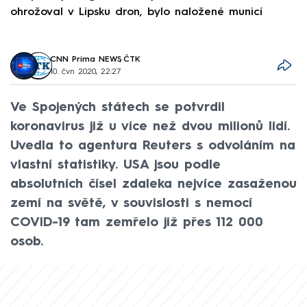
ohrožoval v Lipsku dron, bylo naložené municí
e
CNN Prima NEWS
,
ČTK
10. čvn 2020, 22:27
Ve Spojených státech se potvrdil
koronavirus již u více než dvou milionů lidí.
Uvedla to agentura Reuters s odvoláním na
vlastní statistiky. USA jsou podle
absolutních čísel zdaleka nejvíce zasaženou
zemí na světě, v souvislosti s nemocí
COVID-19 tam zemřelo již přes 112 000
osob.