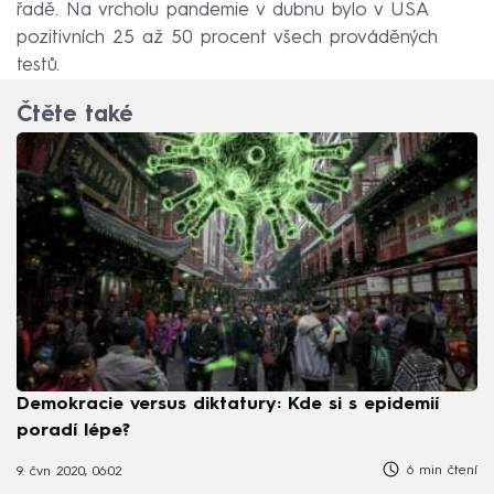
řadě. Na vrcholu pandemie v dubnu bylo v USA
pozitivních 25 až 50 procent všech prováděných
testů.
Čtěte také
Demokracie versus diktatury: Kde si s epidemií
poradí lépe?
6 min čtení
9. čvn 2020, 06:02