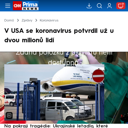
Domů
Zprávy
Koronavirus
V USA se koronavirus potvrdil už u
dvou milionů lidí
Žádná položka z playlistu není
Výběr redakce
dostupná.
Na pokraji tragédie: Ukrajinské letadlo, které
P