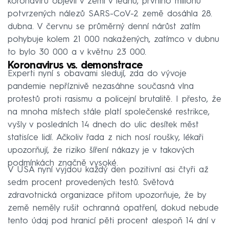
koronaviru objevil v zemi v lednu, prvního milionu
potvrzených nálezů SARS-CoV-2 země dosáhla 28.
dubna. V červnu se průměrný denní nárůst zatím
pohybuje kolem 21 000 nakažených, zatímco v dubnu
to bylo 30 000 a v květnu 23 000.
Koronavirus vs. demonstrace
Experti nyní s obavami sledují, zda do vývoje
pandemie nepříznivě nezasáhne současná vlna
protestů proti rasismu a policejní brutalitě. I přesto, že
na mnoha místech stále platí společenské restrikce,
vyšly v posledních 14 dnech do ulic desítek měst
statisíce lidí. Ačkoliv řada z nich nosí roušky, lékaři
upozorňují, že riziko šíření nákazy je v takových
podmínkách značně vysoké.
V USA nyní vyjdou každý den pozitivní asi čtyři až
sedm procent provedených testů. Světová
zdravotnická organizace přitom upozorňuje, že by
země neměly rušit ochranná opatření, dokud nebude
tento údaj pod hranicí pěti procent alespoň 14 dní v