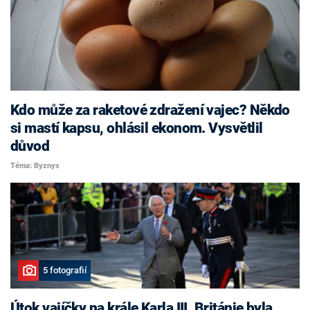
Kdo může za raketové zdražení vajec? Někdo
si mastí kapsu, ohlásil ekonom. Vysvětlil
důvod
Téma: Byznys
5 fotografií
Útok vajíčky na krále Karla III. Británie byla