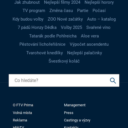
Jak zhubnout
Nejlepší filmy 2024
Nejlepší horory
TV program
Změna času
Partie
Počasí
Kdy budou volby
ZOO Nové začátky
Auto – katalog
7 pádů Honzy Dědka
Volby 2025
Svařené víno
Tatarák podle Pohlreicha
Aloe vera
Pěstování lichořeřišnice
Výpočet ascendentu
Tvarohové knedlíky
Nejlepší palačinky
Švestkový koláč
O FTV Prima
Management
Volná místa
Press
Reklama
Castingy a výzvy
HbbTV
Kontakty