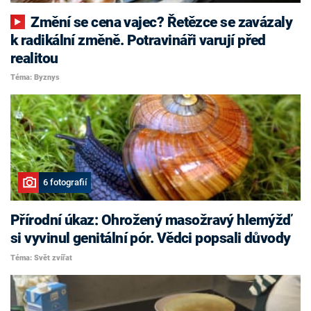
Změní se cena vajec? Řetězce se zavázaly
k radikální změně. Potravináři varují před
realitou
Téma: Byznys
6 fotografií
Přírodní úkaz: Ohrožený masožravý hlemýžď
si vyvinul genitální pór. Vědci popsali důvody
Téma: Svět zvířat