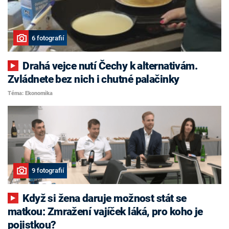
6 fotografií
Drahá vejce nutí Čechy k alternativám.
Zvládnete bez nich i chutné palačinky
Téma: Ekonomika
9 fotografií
Když si žena daruje možnost stát se
matkou: Zmražení vajíček láká, pro koho je
pojistkou?