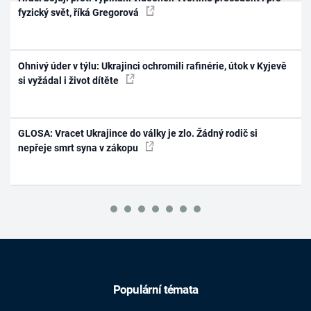
fyzický svět, říká Gregorová
Ohnivý úder v týlu: Ukrajinci ochromili rafinérie, útok v Kyjevě
si vyžádal i život dítěte
GLOSA: Vracet Ukrajince do války je zlo. Žádný rodič si
nepřeje smrt syna v zákopu
Populární témata