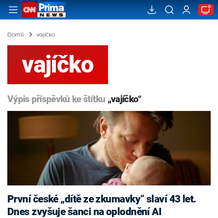
Domů
vajíčko
vajíčko
Výpis příspěvků ke štítku
„vajíčko“
První české „dítě ze zkumavky“ slaví 43 let.
Dnes zvyšuje šanci na oplodnění AI