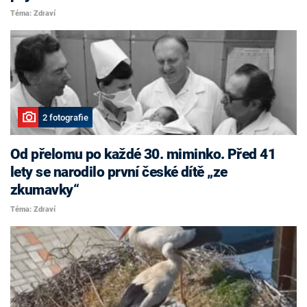
Téma: Zdraví
2 fotografie
Od přelomu po každé 30. miminko. Před 41
lety se narodilo první české dítě „ze
zkumavky“
Téma: Zdraví