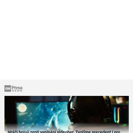
Hráči bojují proti vypínání videoher. Tvoříme precedent i pro