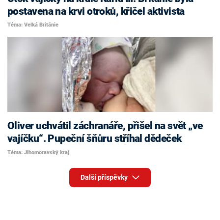
postavena na krvi otroků, křičel aktivista
Téma: Velká Británie
Oliver uchvátil záchranáře, přišel na svět „ve
vajíčku“. Pupeční šňůru stříhal dědeček
Téma: Jihomoravský kraj
Další příspěvky