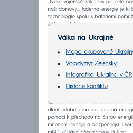
„Naše vojenské základny po celé naší 
naši domovy… Jaderná energie je klíč
technologie spolu s bateriemi pomůž
zdůraznil Johnson.
Válka na Ukrajině
Mapa okupované Ukrajin
Volodymyr Zelenskyj
Infografika: Ukrajinci v ČR
Historie konfliktu
Ruffalo nicméně v rozhovoru odmítl
dlouhodobě zahrnuta jaderná energi
pomoci k přechodu na čistou energii,
mnohem levnější a bezpečnější. Dlo
míst,“ zůstává přesvědčený Ruffalo.