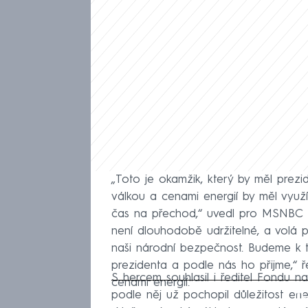
„Toto je okamžik, který by měl prezide
válkou a cenami energií by měl využí
čas na přechod,“ uvedl pro MSNBC Ruff
není dlouhodobě udržitelné, a volá p
naši národní bezpečnost. Budeme k t
prezidenta a podle nás ho přijme,“ ře
S hercem souhlasil i ředitel Fondu n
cenami energií.
Fa
podle něj už pochopil důležitost energ