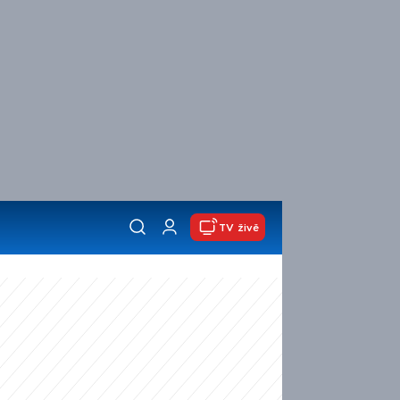
TV živě