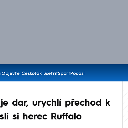
í
Objevte Česko
Jak ušetřit
Sport
Počasí
je dar, urychlí přechod k
lí si herec Ruffalo