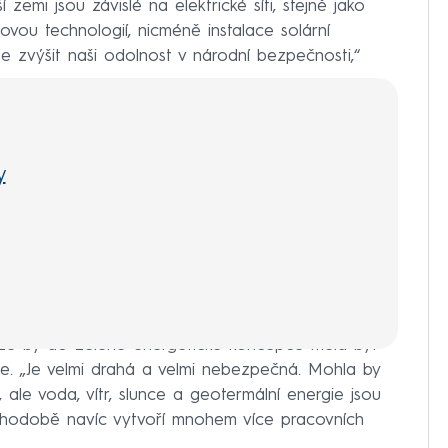
zemi jsou závislé na elektrické síti, stejně jako
ovou technologií, nicméně instalace solární
e zvýšit naši odolnost v národní bezpečnosti,“
y
, že by do zelené energetické koncepce měla být
e. „Je velmi drahá a velmi nebezpečná. Mohla by
 ale voda, vítr, slunce a geotermální energie jsou
uhodobě navíc vytvoří mnohem více pracovních