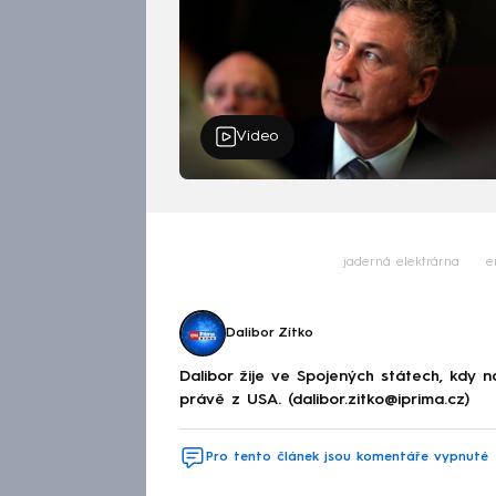
Video
jaderná elektrárna
e
Dalibor Zítko
Dalibor žije ve Spojených státech, kdy 
právě z USA. (dalibor.zitko@iprima.cz)
Pro tento článek jsou komentáře vypnuté