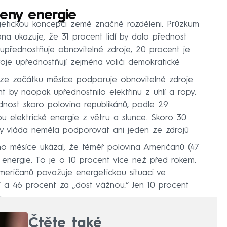
ceny energie
etickou koncepci země značně rozděleni. Průzkum
 ukazuje, že 31 procent lidí by dalo přednost
 upřednostňuje obnovitelné zdroje, 20 procent je
oje upřednostňují zejména voliči demokratické
 začátku měsíce podporuje obnovitelné zdroje
 by naopak upřednostnilo elektřinu z uhlí a ropy.
dnost skoro polovina republikánů, podle 29
 elektrické energie z větru a slunce. Skoro 30
 by vláda neměla podporovat ani jeden ze zdrojů
o měsíce ukázal, že téměř polovina Američanů (47
nergie. To je o 10 procent více než před rokem.
Američanů považuje energetickou situaci ve
“ a 46 procent za „dost vážnou.“ Jen 10 procent
.
Čtěte také