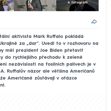
6 fotografií
ální aktivista Mark Ruffalo pokládá
Ukrajině za „dar“. Uvedl to v rozhovoru na
by měl prezident Joe Biden přetavit
ky do rychlejšího přechodu k zelené
ní nezávislosti na fosilních palivech je v
A. Ruffalův názor ale většina Američanů
 že Američané zůstávají v otázce
ni.