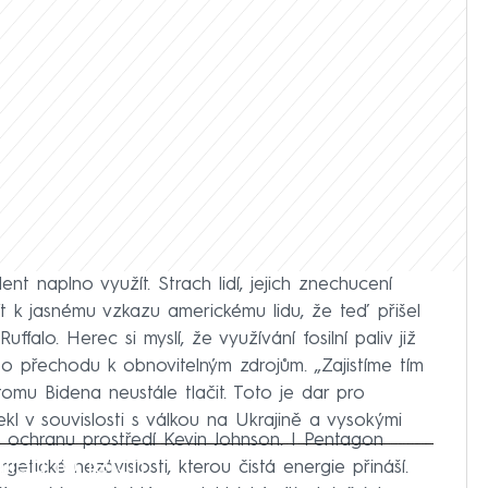
nt naplno využít. Strach lidí, jejich znechucení
t k jasnému vzkazu americkému lidu, že teď přišel
alo. Herec si myslí, že využívání fosilní paliv již
o přechodu k obnovitelným zdrojům. „Zajistíme tím
omu Bidena neustále tlačit. Toto je dar pro
kl v souvislosti s válkou na Ukrajině a vysokými
a ochranu prostředí Kevin Johnson. I Pentagon
iled to fetch
etické nezávislosti, kterou čistá energie přináší.