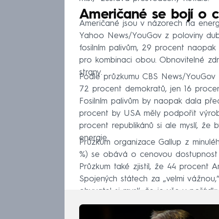
Američané se bojí o 
Američané jsou v názorech na energ
Yahoo News/YouGov z poloviny dubna
fosilním palivům, 29 procent naopak
pro kombinaci obou. Obnovitelné zdr
strany.
Podle průzkumu CBS News/YouGov ze
72 procent demokratů, jen 16 procent
Fosilním palivům by naopak dala pře
procent by USA měly podpořit výrobu
procent republikánů si ale myslí, že
energie.
Průzkum organizace Gallup z minuléh
%) se obává o cenovou dostupnost e
Průzkum také zjistil, že 44 procent 
Spojených státech za „velmi vážnou,
obyvatel si myslí, že je vše v pořádku