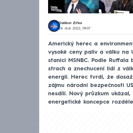
Dalibor Zítko
28. dub 2022, 09:07
Americký herec a environment
vysoké ceny paliv a válku na 
stanici MSNBC. Podle Ruffala 
strach a znechucení lidí z vál
energii. Herec tvrdí, že dosaže
zájmu národní bezpečnosti US
nesdílí. Nový průzkum ukázal,
energetické koncepce rozděle