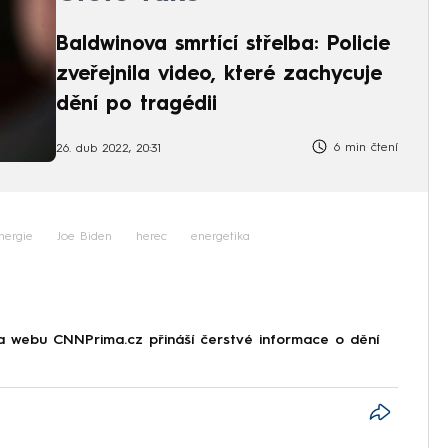
Baldwinova smrtící střelba: Policie
zveřejnila video, které zachycuje
dění po tragédii
6 min čtení
26. dub 2022, 20:31
nergie
Joe Biden
herec
energetika
na webu CNNPrima.cz přináší čerstvé informace o dění