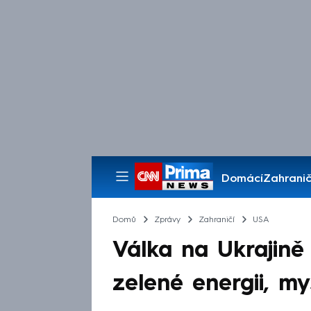
Domácí
Zahranič
Pořady
Domů
Zprávy
Zahraničí
USA
Válka na Ukrajině 
zelené energii, mys