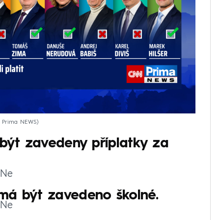
N Prima NEWS
 být zavedeny příplatky za
 Ne
má být zavedeno školné.
 Ne