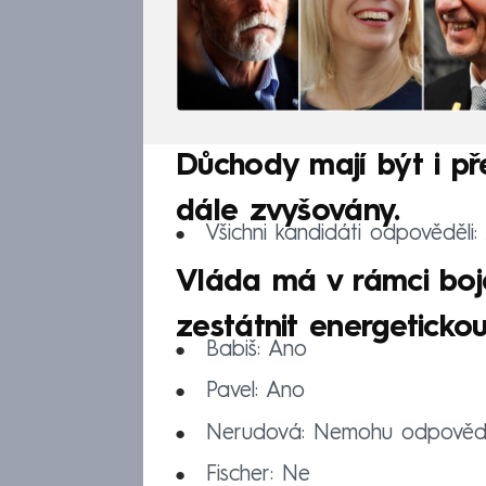
Důchody mají být i př
dále zvyšovány.
Všichni kandidáti odpověděli:
Vláda má v rámci boj
zestátnit energeticko
Babiš: Ano
Pavel: Ano
Nerudová: Nemohu odpověd
Fischer: Ne