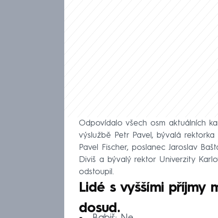
Odpovídalo všech osm aktuálních kan
výslužbě Petr Pavel, bývalá rektork
Pavel Fischer, poslanec Jaroslav Bašt
Diviš a bývalý rektor Univerzity Karl
odstoupil.
Lidé s vyššími příjmy 
dosud.