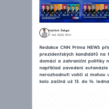
Vojtěch Šeliga
11. led 2023, 05:41
Redakce CNN Prima NEWS přin
prezidentských kandidátů na tř
domácí a zahraniční politiky 
například zavedení eutanázie
nerozhodnutí voliči si mohou u
kolo začíná už 13. do 14. ledna