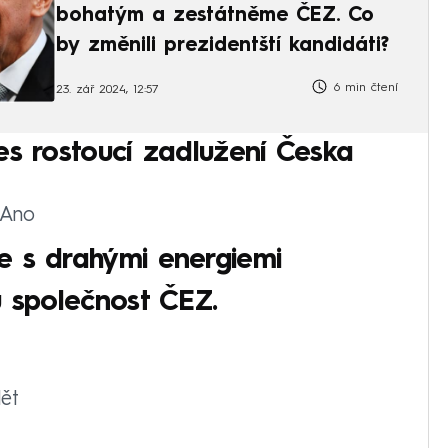
bohatým a zestátněme ČEZ. Co
by změnili prezidentští kandidáti?
6 min čtení
23. zář 2024, 12:57
es rostoucí zadlužení Česka
 Ano
e s drahými energiemi
u společnost ČEZ.
ět