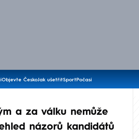
í
Objevte Česko
Jak ušetřit
Sport
Počasí
ým a za válku nemůže
přehled názorů kandidátů