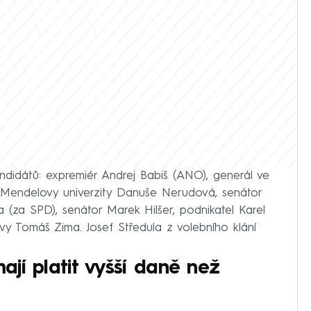
didátů: expremiér Andrej Babiš (ANO), generál ve
a Mendelovy univerzity Danuše Nerudová, senátor
a (za SPD), senátor Marek Hilšer, podnikatel Karel
ovy Tomáš Zima. Josef Středula z volebního klání
mají platit vyšší daně než