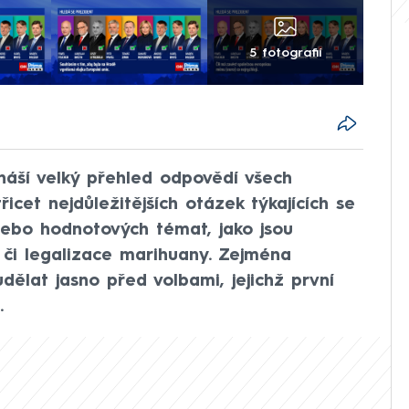
5 fotografií
áší velký přehled odpovědí všech
icet nejdůležitějších otázek týkajících se
nebo hodnotových témat, jako jsou
 či legalizace marihuany. Zejména
dělat jasno před volbami, jejichž první
.