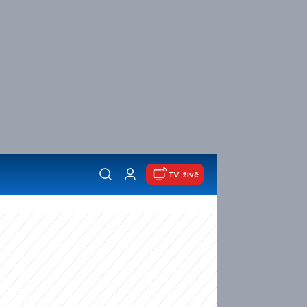
TV živě