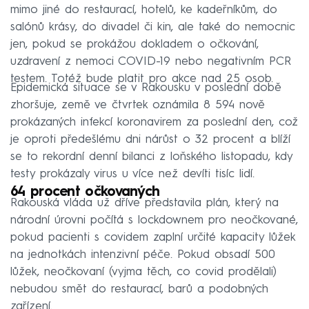
mimo jiné do restaurací, hotelů, ke kadeřníkům, do
salónů krásy, do divadel či kin, ale také do nemocnic
jen, pokud se prokážou dokladem o očkování,
uzdravení z nemoci COVID-19 nebo negativním PCR
testem. Totéž bude platit pro akce nad 25 osob.
Epidemická situace se v Rakousku v poslední době
zhoršuje, země ve čtvrtek oznámila 8 594 nově
prokázaných infekcí koronavirem za poslední den, což
je oproti předešlému dni nárůst o 32 procent a blíží
se to rekordní denní bilanci z loňského listopadu, kdy
testy prokázaly virus u více než devíti tisíc lidí.
64 procent očkovaných
Rakouská vláda už dříve představila plán, který na
národní úrovni počítá s lockdownem pro neočkované,
pokud pacienti s covidem zaplní určité kapacity lůžek
na jednotkách intenzivní péče. Pokud obsadí 500
lůžek, neočkovaní (vyjma těch, co covid prodělali)
nebudou smět do restaurací, barů a podobných
zařízení.