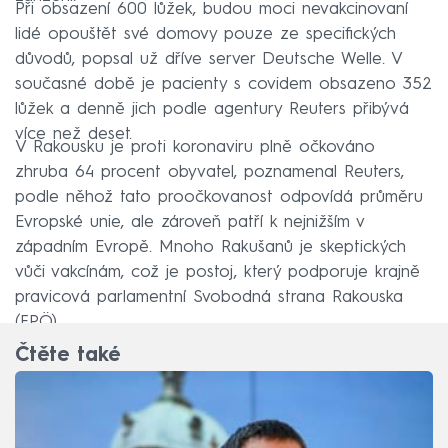
Při obsazení 600 lůžek, budou moci nevakcinovaní
lidé opouštět své domovy pouze ze specifických
důvodů, popsal už dříve server Deutsche Welle. V
současné době je pacienty s covidem obsazeno 352
lůžek a denně jich podle agentury Reuters přibývá
více než deset.
V Rakousku je proti koronaviru plně očkováno
zhruba 64 procent obyvatel, poznamenal Reuters,
podle něhož tato proočkovanost odpovídá průměru
Evropské unie, ale zároveň patří k nejnižším v
západním Evropě. Mnoho Rakušanů je skeptických
vůči vakcínám, což je postoj, který podporuje krajně
pravicová parlamentní Svobodná strana Rakouska
(FPÖ).
Čtěte také