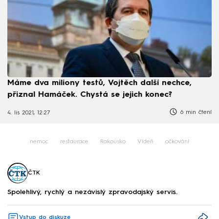
Máme dva miliony testů, Vojtěch další nechce,
přiznal Hamáček. Chystá se jejich konec?
6 min čtení
4. lis 2021, 12:27
nemoc
restaurace
Rakousko
Vídeň
očkování
ČTK
Spolehlivý, rychlý a nezávislý zpravodajský servis.
Vstup do diskuze