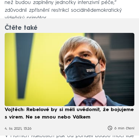
než budou zaplněny jednotky intenzivní péče,“
zdůvodnil zpřísnění restrikcí sociálnědemokratický
vídeňský primátor.
Čtěte také
Vojtěch: Rebelové by si měli uvědomit, že bojujeme
s virem. Ne se mnou nebo Válkem
6 min čtení
4. lis 2021, 13:26
V Horních Rakousích pak od pondělí budou moci lidé