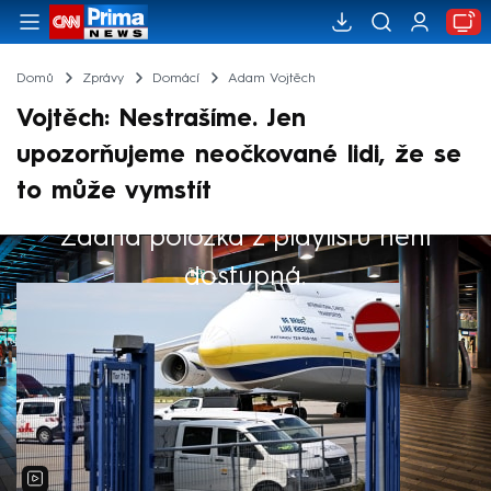
Domů
Zprávy
Domácí
Adam Vojtěch
Vojtěch: Nestrašíme. Jen
upozorňujeme neočkované lidi, že se
to může vymstít
Žádná položka z playlistu není
Výběr redakce
dostupná.