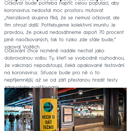
Očkovat bude potřeba napříč celou populací, aby
koronavirus nedostal moc prostoru mutovat.
„Neriziková skupina říká, že se nemusí očkovat, ale
tím ohrozí další. Potřebujeme kolektivní imunitu. Je
pravdou, že pokud nedosáhneme aspoň 70 procent
plně naočkovaných, tak to riziko zde stále bude,“
varoval Vojtěch.
Očkování chce nicméně nadále nechat jako
dobrovolnou volbu. Ty, kteří se svobodně rozhodnou,
že vakcinaci nepodstoupí, čeká opakované testování
na koronavirus. Situace bude pro ně o to
nepříjemnější, až se od září přestanou hradit testy
zdravotními pojišťovnami.