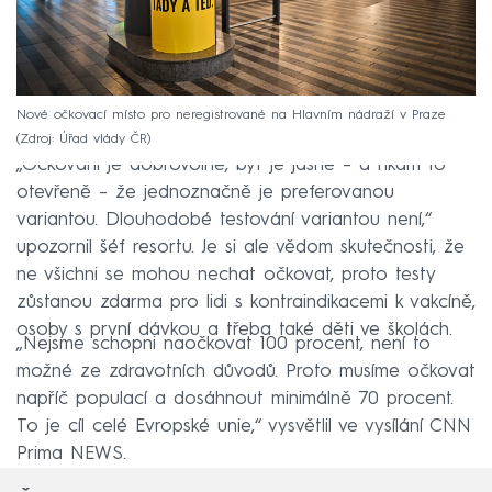
Nové očkovací místo pro neregistrované na Hlavním nádraží v Praze
Zdroj: Úřad vlády ČR
„Očkování je dobrovolné, byť je jasné – a říkám to
otevřeně – že jednoznačně je preferovanou
variantou. Dlouhodobé testování variantou není,“
upozornil šéf resortu. Je si ale vědom skutečnosti, že
ne všichni se mohou nechat očkovat, proto testy
zůstanou zdarma pro lidi s kontraindikacemi k vakcíně,
osoby s první dávkou a třeba také děti ve školách.
„Nejsme schopni naočkovat 100 procent, není to
možné ze zdravotních důvodů. Proto musíme očkovat
napříč populací a dosáhnout minimálně 70 procent.
To je cíl celé Evropské unie,“ vysvětlil ve vysílání CNN
Prima NEWS.