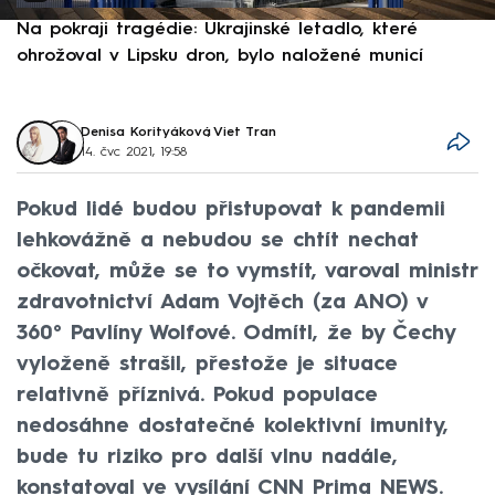
Na pokraji tragédie: Ukrajinské letadlo, které
P
ohrožoval v Lipsku dron, bylo naložené municí
e
Denisa Korityáková
,
Viet Tran
14. čvc 2021, 19:58
Pokud lidé budou přistupovat k pandemii
lehkovážně a nebudou se chtít nechat
očkovat, může se to vymstít, varoval ministr
zdravotnictví Adam Vojtěch (za ANO) v
360° Pavlíny Wolfové. Odmítl, že by Čechy
vyloženě strašil, přestože je situace
relativně příznivá. Pokud populace
nedosáhne dostatečné kolektivní imunity,
bude tu riziko pro další vlnu nadále,
konstatoval ve vysílání CNN Prima NEWS.