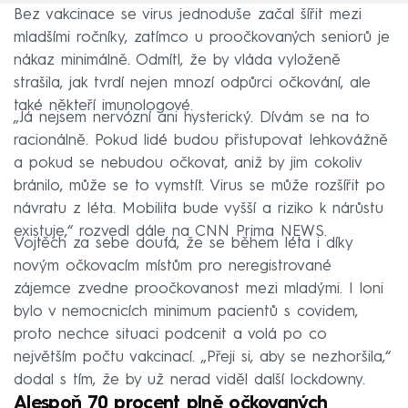
Bez vakcinace se virus jednoduše začal šířit mezi
mladšími ročníky, zatímco u proočkovaných seniorů je
nákaz minimálně. Odmítl, že by vláda vyloženě
strašila, jak tvrdí nejen mnozí odpůrci očkování, ale
také někteří imunologové.
„Já nejsem nervózní ani hysterický. Dívám se na to
racionálně. Pokud lidé budou přistupovat lehkovážně
a pokud se nebudou očkovat, aniž by jim cokoliv
bránilo, může se to vymstít. Virus se může rozšířit po
návratu z léta. Mobilita bude vyšší a riziko k nárůstu
existuje,“ rozvedl dále na CNN Prima NEWS.
Vojtěch za sebe doufá, že se během léta i díky
novým očkovacím místům pro neregistrované
zájemce zvedne proočkovanost mezi mladými. I loni
bylo v nemocnicích minimum pacientů s covidem,
proto nechce situaci podcenit a volá po co
největším počtu vakcinací. „Přeji si, aby se nezhoršila,“
dodal s tím, že by už nerad viděl další lockdowny.
Alespoň 70 procent plně očkovaných