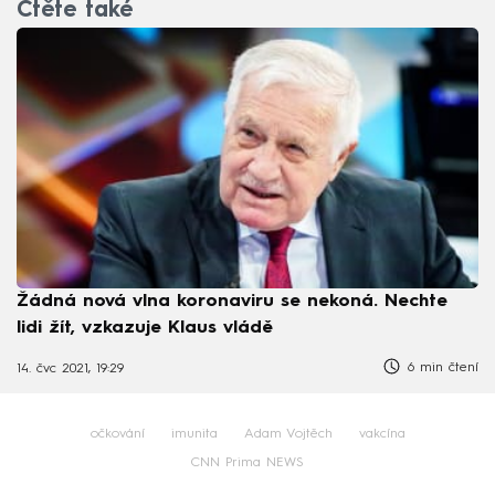
Čtěte také
Žádná nová vlna koronaviru se nekoná. Nechte
lidi žít, vzkazuje Klaus vládě
6 min čtení
14. čvc 2021, 19:29
očkování
imunita
Adam Vojtěch
vakcína
CNN Prima NEWS