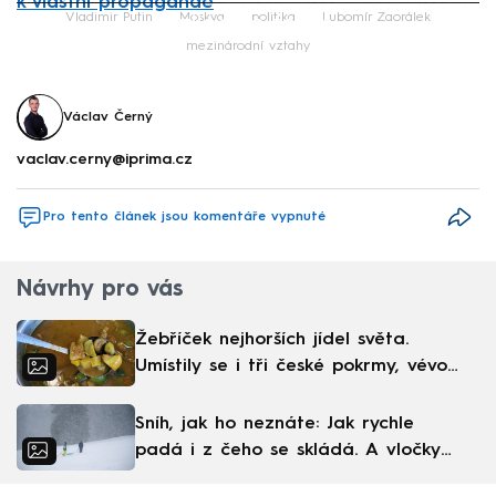
k vlastní propagandě
Failed to fetch
Vladimir Putin
Moskva
politika
Lubomír Zaorálek
mezinárodní vztahy
Václav Černý
vaclav.cerny@iprima.cz
Pro tento článek jsou komentáře vypnuté
Návrhy pro vás
Žebříček nejhorších jídel světa.
Umístily se i tři české pokrmy, vévodí
skandinávská kuchyně
Sníh, jak ho neznáte: Jak rychle
padá i z čeho se skládá. A vločky
nejsou bílé