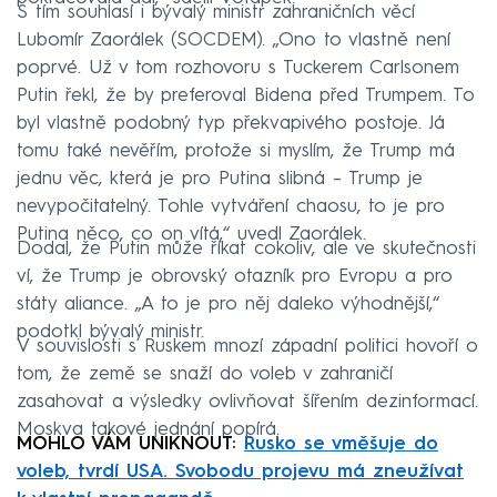
S tím souhlasí i bývalý ministr zahraničních věcí
Lubomír Zaorálek (SOCDEM). „Ono to vlastně není
poprvé. Už v tom rozhovoru s Tuckerem Carlsonem
Putin řekl, že by preferoval Bidena před Trumpem. To
byl vlastně podobný typ překvapivého postoje. Já
tomu také nevěřím, protože si myslím, že Trump má
jednu věc, která je pro Putina slibná – Trump je
nevypočitatelný. Tohle vytváření chaosu, to je pro
Putina něco, co on vítá,“ uvedl Zaorálek.
Dodal, že Putin může říkat cokoliv, ale ve skutečnosti
ví, že Trump je obrovský otazník pro Evropu a pro
státy aliance. „A to je pro něj daleko výhodnější,“
podotkl bývalý ministr.
V souvislosti s Ruskem mnozí západní politici hovoří o
tom, že země se snaží do voleb v zahraničí
zasahovat a výsledky ovlivňovat šířením dezinformací.
Moskva takové jednání popírá.
MOHLO VÁM UNIKNOUT:
Rusko se vměšuje do
voleb, tvrdí USA. Svobodu projevu má zneužívat