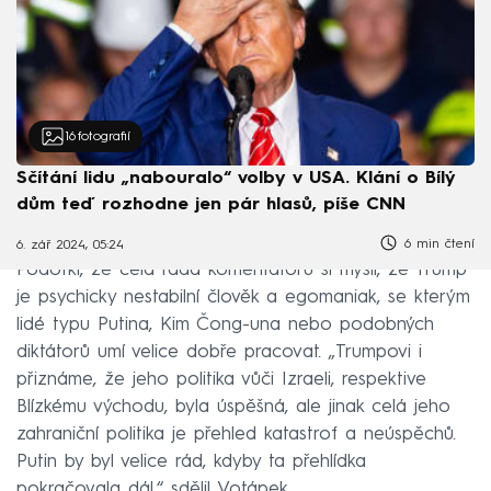
16
fotografií
Sčítání lidu „nabouralo“ volby v USA. Klání o Bílý
dům teď rozhodne jen pár hlasů, píše CNN
6 min čtení
6. zář 2024, 05:24
Podotkl, že celá řada komentátorů si myslí, že Trump
je psychicky nestabilní člověk a egomaniak, se kterým
lidé typu Putina, Kim Čong-una nebo podobných
diktátorů umí velice dobře pracovat. „Trumpovi i
přiznáme, že jeho politika vůči Izraeli, respektive
Blízkému východu, byla úspěšná, ale jinak celá jeho
zahraniční politika je přehled katastrof a neúspěchů.
Putin by byl velice rád, kdyby ta přehlídka
pokračovala dál,“ sdělil Votápek.