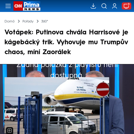
Domů
Pořady
360°
Votápek: Putinova chvála Harrisové je
kágebácký trik. Vyhovuje mu Trumpův
chaos, míní Zaorálek
Žádná položka z playlistu není
Výběr redakce
dostupná.