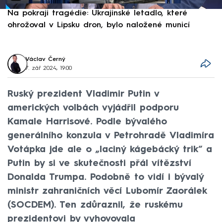
Na pokraji tragédie: Ukrajinské letadlo, které
P
ohrožoval v Lipsku dron, bylo naložené municí
e
Václav Černý
7. zář 2024, 19:00
Ruský prezident Vladimir Putin v
amerických volbách vyjádřil podporu
Kamale Harrisové. Podle bývalého
generálního konzula v Petrohradě Vladimíra
Votápka jde ale o „laciný kágebácký trik“ a
Putin by si ve skutečnosti přál vítězství
Donalda Trumpa. Podobně to vidí i bývalý
ministr zahraničních věcí Lubomír Zaorálek
(SOCDEM). Ten zdůraznil, že ruskému
prezidentovi by vyhovovala