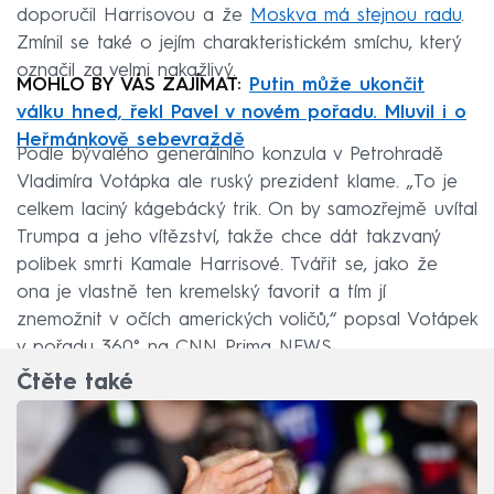
doporučil Harrisovou a že
Moskva má stejnou radu
.
Zmínil se také o jejím charakteristickém smíchu, který
označil za velmi nakažlivý.
MOHLO BY VÁS ZAJÍMAT:
Putin může ukončit
válku hned, řekl Pavel v novém pořadu. Mluvil i o
Heřmánkově sebevraždě
Podle bývalého generálního konzula v Petrohradě
Vladimíra Votápka ale ruský prezident klame. „To je
celkem laciný kágebácký trik. On by samozřejmě uvítal
Trumpa a jeho vítězství, takže chce dát takzvaný
polibek smrti Kamale Harrisové. Tvářit se, jako že
ona je vlastně ten kremelský favorit a tím jí
znemožnit v očích amerických voličů,“ popsal Votápek
v pořadu 360° na CNN Prima NEWS.
Čtěte také