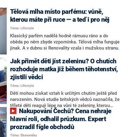
Tělová mlha místo parfému: vůně,
kterou máte při ruce — a teď i pro něj
Téma: Lifestyle
Klasický parfém nadělá hodně rámusu ráno a do
oběda po něm zbyde vzpomínka. Tělová mlha funguje
jinak. A v dubnu si Renovality vzala i mužskou stranu.
Jak přimět děti jíst zeleninu? O chutích
rozhoduje matka již během těhotenství,
zjistili vědci
Téma: Lifestyle
Děti mohou získat vztah k určitým chutím ještě před
narozením. Nová studie britských vědců naznačila, že
tříleté děti reagují lépe na vůni té zeleniny, kterou
Nakupování Čechů? Cena nehraje
matka jedla během těhotenství. Podle odborníků by
zjištění mohlo pomoci při budování zdravějších
hlavní roli, odhalil průzkum. Expert
stravovacích návyků.
prozradil fígle obchodů
Téma: Ekonomika