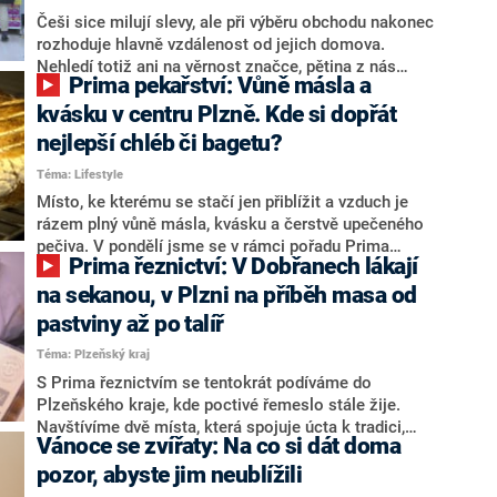
Češi sice milují slevy, ale při výběru obchodu nakonec
rozhoduje hlavně vzdálenost od jejich domova.
Nehledí totiž ani na věrnost značce, pětina z nás
Prima pekařství: Vůně másla a
obchod změní už kvůli úspoře 50 korun. Ovšem
zatímco si myslíme, jak šetříme, obchody si to často
kvásku v centru Plzně. Kde si dopřát
nenápadně vyberou jinde.
nejlepší chléb či bagetu?
Téma: Lifestyle
Místo, ke kterému se stačí jen přiblížit a vzduch je
rázem plný vůně másla, kvásku a čerstvě upečeného
pečiva. V pondělí jsme se v rámci pořadu Prima
Prima řeznictví: V Dobřanech lákají
pekařství vydali do centra Plzně, na místa, kde se peče
srdcem. Základem je dobré řemeslo – a hlavně se vše
na sekanou, v Plzni na příběh masa od
dělá poctivě ručně.
pastviny až po talíř
Téma: Plzeňský kraj
S Prima řeznictvím se tentokrát podíváme do
Plzeňského kraje, kde poctivé řemeslo stále žije.
Navštívíme dvě místa, která spojuje úcta k tradici,
Vánoce se zvířaty: Na co si dát doma
důraz na kvalitu a osobní vztah k zákazníkům. Každé
je jiné, přesto mají jedno společné – lidé se tam rádi
pozor, abyste jim neublížili
vracejí.