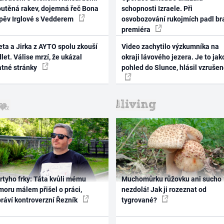
outěná rakev, dojemná řeč Bona
schopnosti Izraele. Při
zpěv Irglové s Vedderem
osvobozování rukojmích padl br
premiéra
ta a Jirka z AYTO spolu zkouší
Video zachytilo výzkumníka na
let. Válise mrzí, že ukázal
okraji lávového jezera. Je to jak
atné stránky
pohled do Slunce, hlásil vzruše
rtyho frky: Táta kvůli mému
Muchomůrku růžovku ani sucho
oru málem přišel o práci,
nezdolá! Jak ji rozeznat od
práví kontroverzní Řezník
tygrované?