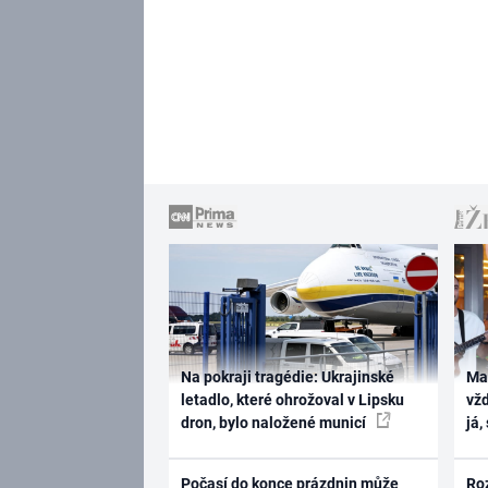
Na pokraji tragédie: Ukrajinské
Ma
letadlo, které ohrožoval v Lipsku
vž
dron, bylo naložené municí
já,
Počasí do konce prázdnin může
Ro