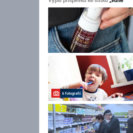
Výpis příspěvků ke štítku
„vůně“
6 fotografií