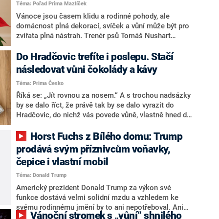
Téma: Pořad Prima Mazlíček
Vánoce jsou časem klidu a rodinné pohody, ale
domácnost plná dekorací, svíček a vůní může být pro
zvířata plná nástrah. Trenér psů Tomáš Nushart
upozorňuje na rizika, která si lidé často neuvědomují
– od vařených kostí přes aromatické svíčky až po
Do Hradčovic trefíte i poslepu. Stačí
jedovaté rostliny. V článku se dozvíte, čemu se
následovat vůni čokolády a kávy
vyhnout, a také jak svým mazlíčkům svátečně (a
Téma: Prima Česko
bezpečně) přilepšit domácím pamlskem.
Říká se: „Jít rovnou za nosem.“ A s trochou nadsázky
by se dalo říct, že právě tak by se dalo vyrazit do
Hradčovic, do nichž vás povede vůně, vlastně hned dvě
— čokolády a kávy. Račte vstoupit do světa, kde je
každý den prosycen tou nejsladší exotikou a voňavými
Horst Fuchs z Bílého domu: Trump
dálkami.
prodává svým příznivcům voňavky,
čepice i vlastní mobil
Téma: Donald Trump
Americký prezident Donald Trump za výkon své
funkce dostává velmi solidní mzdu a vzhledem ke
svému rodinnému jmění by to ani nepotřeboval. Ani
Vánoční stromek s „vůní“ shnilého
tak zjevně nemá dost a přivydělává si na poměrně