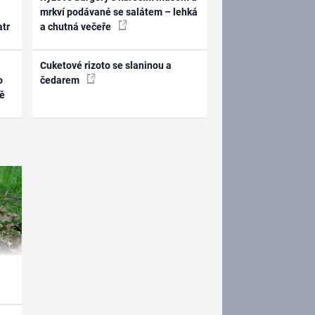
mrkví podávané se salátem – lehká
atr
a chutná večeře
Cuketové rizoto se slaninou a
o
čedarem
ně