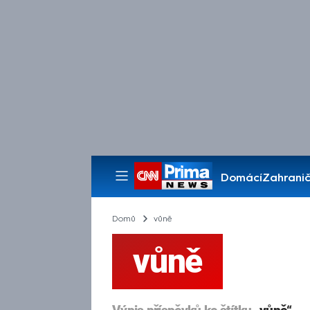
Domácí
Zahranič
Pořady
Domů
vůně
vůně