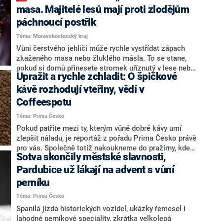
kuriózním sortimentu. Svým nejzarytějším fanouškům
masa. Majitelé lesů mají proti zlodějům
totiž prodává všelijaké předměty spjaté se svým
páchnoucí postřik
jménem. Trumpovci si pochopitelně mohou koupit
Téma: Moravskoslezský kraj
ikonické kšiltovky, ale stejně tak model prezidentovy
vily Mar-a-Lago a voňavky, které Trump nabízí ve stylu
Vůni čerstvého jehličí může rychle vystřídat zápach
teleshoppingového krále Horsta Fuchse. Stejně tak
zkaženého masa nebo žluklého másla. To se stane,
jeho rodina prodává vlastní telefony, u kterých se
pokud si domů přinesete stromek uříznutý v lese nebo
Upražit a rychle zchladit: O špičkové
chlubí, že jsou „proamerické“, ačkoliv panuje
v parku. Lesníci po celém Česku totiž vytáhli do boje
podezření, že se vyrábějí v Číně.
proti zlodějům a všechny jehličnany stříkají speciální
kávě rozhodují vteřiny, vědí v
chemikálií.
Coffeespotu
Téma: Prima Česko
Pokud patříte mezi ty, kterým vůně dobré kávy umí
zlepšit náladu, je reportáž z pořadu Prima Česko právě
pro vás. Společně totiž nakoukneme do pražírny, kde
Sotva skončily městské slavnosti,
lahodný nápoj rozmanitých chutí z celého světa
vzniká. Kávu tam tvoří tým, pro který je už kávové zrno
Pardubice už lákají na advent s vůní
srdeční záležitostí.
perníku
Téma: Prima Česko
Spanilá jízda historických vozidel, ukázky řemesel i
lahodné perníkové speciality, zkrátka velkolepá