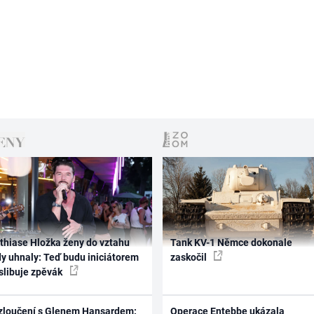
thiase Hložka ženy do vztahu
Tank KV-1 Němce dokonale
dy uhnaly: Teď budu iniciátorem
zaskočil
 slibuje zpěvák
zloučení s Glenem Hansardem:
Operace Entebbe ukázala