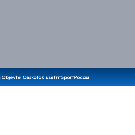
í
Objevte Česko
Jak ušetřit
Sport
Počasí