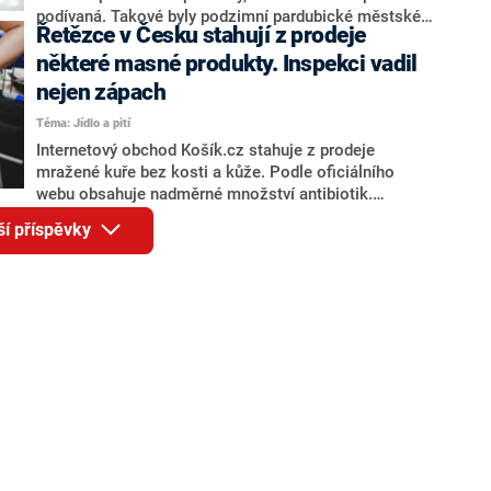
podívaná. Takové byly podzimní pardubické městské
Řetězce v Česku stahují z prodeje
slavnosti. Na zámku teklo víno proudem při vinařském
minifestivalu a vrátil se i tradiční ohňostroj. Nestihli
některé masné produkty. Inspekci vadil
jste město navštívit? Nevadí, s kamerou pořadu Prima
nejen zápach
Česko vás tam můžeme přenést alespoň na chvíli.
Téma: Jídlo a pití
Internetový obchod Košík.cz stahuje z prodeje
mražené kuře bez kosti a kůže. Podle oficiálního
webu obsahuje nadměrné množství antibiotik.
Obchodní řetězec Albert odstraňuje z pultů vepřovou
ší příspěvky
krkovici bez kosti. Nevyhověla senzorické analýze
potravin na vůni, informuje společnost na svých
stránkách. Obě firmy vyzvaly zákazníky, aby masné
produkty nekonzumovali.