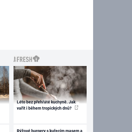
Léto bez přehřáté kuchyně. Jak
vařit i během tropických dnů?
Rýžové burgery s kuřecím masem a