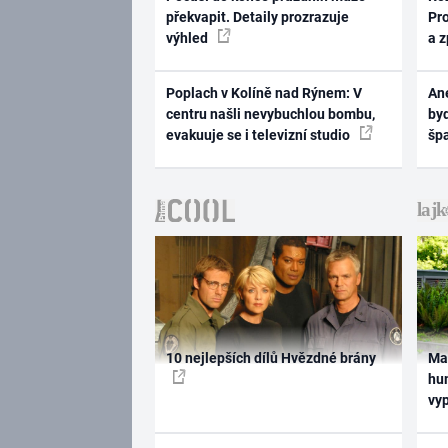
překvapit. Detaily prozrazuje
Pr
výhled
a 
Poplach v Kolíně nad Rýnem: V
Ane
centru našli nevybuchlou bombu,
byd
evakuuje se i televizní studio
šp
10 nejlepších dílů Hvězdné brány
Ma
hum
vy