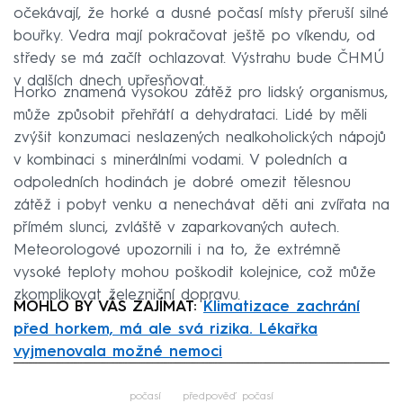
očekávají, že horké a dusné počasí místy přeruší silné
bouřky. Vedra mají pokračovat ještě po víkendu, od
středy se má začít ochlazovat. Výstrahu bude ČHMÚ
v dalších dnech upřesňovat.
Horko znamená vysokou zátěž pro lidský organismus,
může způsobit přehřátí a dehydrataci. Lidé by měli
zvýšit konzumaci neslazených nealkoholických nápojů
v kombinaci s minerálními vodami. V poledních a
odpoledních hodinách je dobré omezit tělesnou
zátěž i pobyt venku a nenechávat děti ani zvířata na
přímém slunci, zvláště v zaparkovaných autech.
Meteorologové upozornili i na to, že extrémně
vysoké teploty mohou poškodit kolejnice, což může
zkomplikovat železniční dopravu.
MOHLO BY VÁS ZAJÍMAT:
Klimatizace zachrání
před horkem, má ale svá rizika. Lékařka
vyjmenovala možné nemoci
Failed to fetch
počasí
předpověď počasí