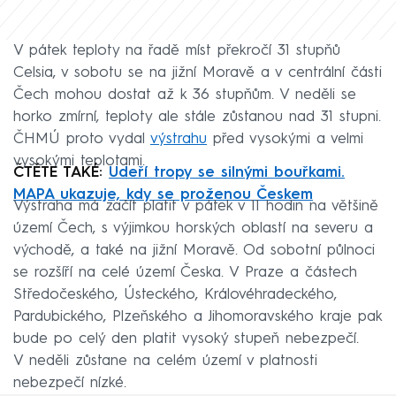
V pátek teploty na řadě míst překročí 31 stupňů
Celsia, v sobotu se na jižní Moravě a v centrální části
Čech mohou dostat až k 36 stupňům. V neděli se
horko zmírní, teploty ale stále zůstanou nad 31 stupni.
ČHMÚ proto vydal
výstrahu
před vysokými a velmi
vysokými teplotami.
ČTĚTE TAKÉ:
Udeří tropy se silnými bouřkami.
MAPA ukazuje, kdy se proženou Českem
Výstraha má začít platit v pátek v 11 hodin na většině
území Čech, s výjimkou horských oblastí na severu a
východě, a také na jižní Moravě. Od sobotní půlnoci
se rozšíří na celé území Česka. V Praze a částech
Středočeského, Ústeckého, Královéhradeckého,
Pardubického, Plzeňského a Jihomoravského kraje pak
bude po celý den platit vysoký stupeň nebezpečí.
V neděli zůstane na celém území v platnosti
nebezpečí nízké.