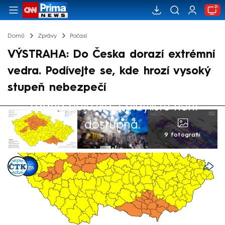
Domů
Zprávy
Počasí
VÝSTRAHA: Do Česka dorazí extrémní
vedra. Podívejte se, kde hrozí vysoký
stupeň nebezpečí
Žádná položka z playlistu není
dostupná.
9 fotografií
ČTK
,
CNN Prima NEWS
Akt. 17. čvn 2026, 11:28
• 17. čvn 2026, 11:15
Výstrahu před vysokými teplotami vydali
kvůli tropickému počasí na víkend