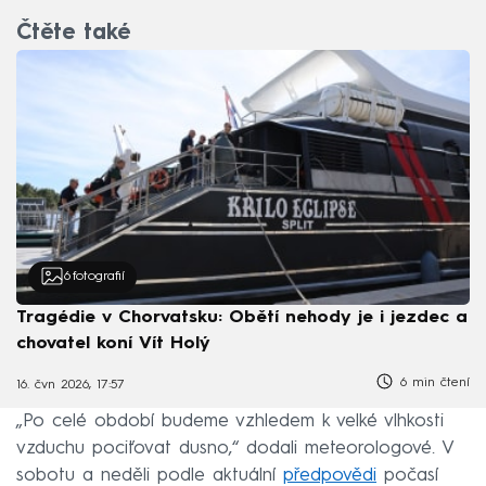
Čtěte také
6
fotografií
Tragédie v Chorvatsku: Obětí nehody je i jezdec a
chovatel koní Vít Holý
6 min čtení
16. čvn 2026, 17:57
„Po celé období budeme vzhledem k velké vlhkosti
vzduchu pociťovat dusno,“ dodali meteorologové. V
sobotu a neděli podle aktuální
předpovědi
počasí