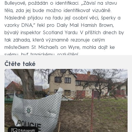
Bulleyové, požádán o identifikaci. „Závisí na stavu
těla, zda jej bude možno identifikovat vizuálně.
Následně přijdou na řadu její osobní věci, šperky a
vzorky DNA,“ řekl pro Daily Mail Hamish Brown,
bývalý inspektor Scotland Yardu. V příštích dnech by
tak záhada, která významně rezonuje celým
městečkem St. Michael's on Wyre, mohla dojít ke
svému, byť tragickému, rozluštění.
Čtěte také
15
fotografií