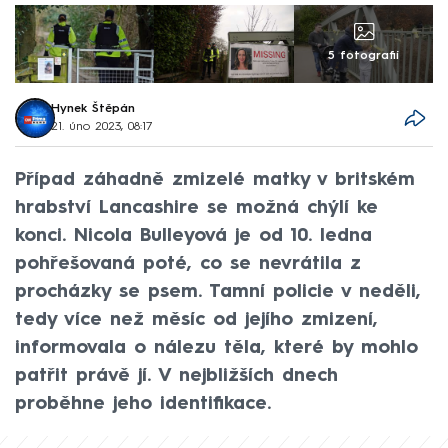
5 fotografií
Hynek Štěpán
21. úno 2023, 08:17
Případ záhadně zmizelé matky v britském
hrabství Lancashire se možná chýlí ke
konci. Nicola Bulleyová je od 10. ledna
pohřešovaná poté, co se nevrátila z
procházky se psem. Tamní policie v neděli,
tedy více než měsíc od jejího zmizení,
informovala o nálezu těla, které by mohlo
patřit právě jí. V nejbližších dnech
proběhne jeho identifikace.