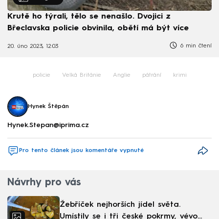
Krutě ho týrali, tělo se nenašlo. Dvojici z
Břeclavska policie obvinila, obětí má být více
6 min čtení
20. úno 2023, 12:03
policie
Velká Británie
Anglie
pátrání
krimi
Hynek Štěpán
Hynek.Stepan@iprima.cz
Pro tento článek jsou komentáře vypnuté
Návrhy pro vás
Žebříček nejhorších jídel světa.
Umístily se i tři české pokrmy, vévodí