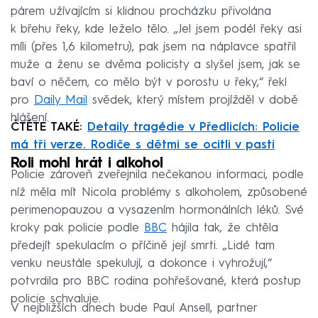
párem užívajícím si klidnou procházku přivolána
k břehu řeky, kde leželo tělo. „Jel jsem podél řeky asi
míli (přes 1,6 kilometru), pak jsem na náplavce spatřil
muže a ženu se dvěma policisty a slyšel jsem, jak se
baví o něčem, co mělo být v porostu u řeky,“ řekl
pro
Daily Mail
svědek, který místem projížděl v době
hlášení.
ČTĚTE TAKÉ:
Detaily tragédie v Předlicích: Policie
má tři verze. Rodiče s dětmi se ocitli v pasti
Roli mohl hrát i alkohol
Policie zároveň zveřejnila nečekanou informaci, podle
níž měla mít Nicola problémy s alkoholem, způsobené
perimenopauzou a vysazením hormonálních léků. Své
kroky pak policie podle
BBC
hájila tak, že chtěla
předejít spekulacím o příčině její smrti. „Lidé tam
venku neustále spekulují, a dokonce i vyhrožují,“
potvrdila pro BBC rodina pohřešované, která postup
policie schvaluje.
V nejbližších dnech bude Paul Ansell, partner