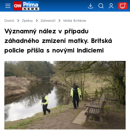
Domů
Zprávy
Zahraničí
Velká Británie
Významný nález v případu
záhadného zmizení matky. Britská
policie přišla s novými indiciemi