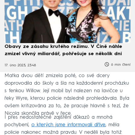
Obavy ze zásahu krutého režimu. V Číně náhle
zmizel vlivný miliardář, pohřešuje se několik dní
6 min čtení
17. úno 2023, 23:48
Matka dvou dětí zmizela poté, co své dcery
doprovodila do školy a šla na každodenní procházku
s fenkou Willow. Její mobil byl nalezen na lavičce u
řeky Wyre, kterou policie následně prohledávala. Byla
ovšem kritizována za to, že pracuje hlavně s tezí, že
Nicola skončila právě v řece.
I přes nedostatečné zajištění důkazů a mnohá
pochybení,
o kterých jsme informovali dříve
, měla
policie nakonec možná pravdu. V neděli byla totiž