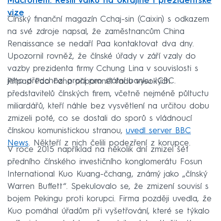
Macronem. Řešili válku na Ukrajině i prezidentské
vize
Čínský finanční magazín Cchaj-sin (Caixin) s odkazem
na své zdroje napsal, že zaměstnancům China
Renaissance se nedaří Paa kontaktovat dva dny.
Upozornil rovněž, že čínské úřady v září vzaly do
vazby prezidenta firmy Cchung Lina v souvislosti s
jeho předchozí prací pro státní banku ICBC.
Případ Pao Fana připomněl řadu vysokých
představitelů čínských firem, včetně nejméně půltuctu
miliardářů, kteří náhle bez vysvětlení na určitou dobu
zmizeli poté, co se dostali do sporů s vládnoucí
čínskou komunistickou stranou,
uvedl server BBC
News
. Někteří z nich čelili podezření z korupce.
V roce 2015 například na několik dní zmizel šéf
předního čínského investičního konglomerátu Fosun
International Kuo Kuang-čchang, známý jako „čínský
Warren Buffett“. Spekulovalo se, že zmizení souvisí s
bojem Pekingu proti korupci. Firma později uvedla, že
Kuo pomáhal úřadům při vyšetřování, které se týkalo