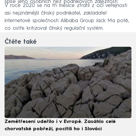
spíše jeho osobních než podnikových záležitostí.
V roce 2020 se na tři měsíce ztratil z očí veřejnosti
asi nejznámější čínský podnikatel, zakladatel
internetové společnosti Alibaba Group Jack Ma poté,
co ostře kritizoval čínský regulační systém.
Čtěte také
Zemětřesení udeřilo i v Evropě. Zasáhlo celé
chorvatské pobřeží, pocítili ho i Slováci