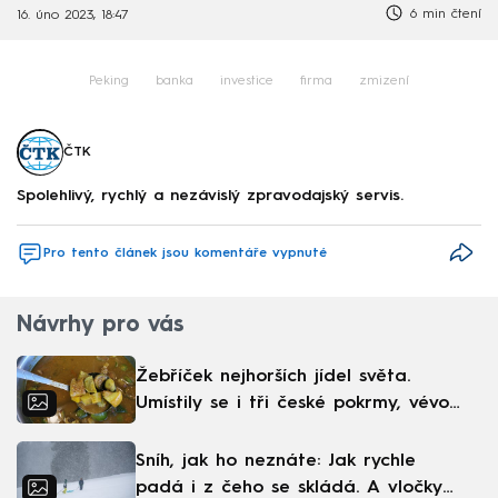
6 min čtení
16. úno 2023, 18:47
Peking
banka
investice
firma
zmizení
ČTK
Spolehlivý, rychlý a nezávislý zpravodajský servis.
Pro tento článek jsou komentáře vypnuté
Návrhy pro vás
Žebříček nejhorších jídel světa.
Umístily se i tři české pokrmy, vévodí
skandinávská kuchyně
Sníh, jak ho neznáte: Jak rychle
padá i z čeho se skládá. A vločky