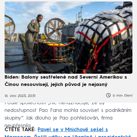
Biden: Balony sestřelené nad Severní Amerikou s
Čínou nesouvisejí, jejich původ je nejasný
6 min čtení
16. úno 2023, 20:31
Podle společnosti „nic nenaznačuje, že by
nedostupnost Pao Fana mohla souviset s podnikáním
skupiny“. Jak dlouho je Pao pohřešován, firma
neupřesnila.
ČTĚTE TAKÉ:
Pavel se v Mnichově sešel s