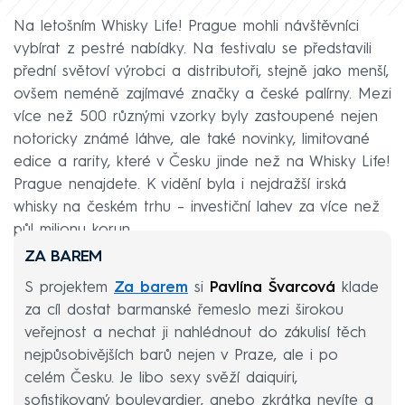
Na letošním Whisky Life! Prague mohli návštěvníci
vybírat z pestré nabídky. Na festivalu se představili
přední světoví výrobci a distributoři, stejně jako menší,
ovšem neméně zajímavé značky a české palírny. Mezi
více než 500 různými vzorky byly zastoupené nejen
notoricky známé láhve, ale také novinky, limitované
edice a rarity, které v Česku jinde než na Whisky Life!
Prague nenajdete. K vidění byla i nejdražší irská
whisky na českém trhu – investiční lahev za více než
půl milionu korun.
ZA BAREM
S projektem
Za barem
si
Pavlína Švarcová
klade
za cíl dostat barmanské řemeslo mezi širokou
veřejnost a nechat ji nahlédnout do zákulisí těch
nejpůsobivějších barů nejen v Praze, ale i po
celém Česku. Je libo sexy svěží daiquiri,
sofistikovaný boulevardier, anebo zkrátka nevíte a