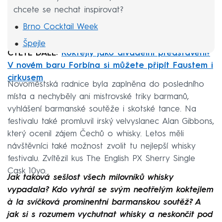
chcete se nechat inspirovat?
Brno Cocktail Week
Špejle
ČTĚTE DÁLE:
Koktejly jako divadelní představení?
Bugsy´s Bar
V novém baru Forbína si můžete připít Faustem i
Whisky Life! Prague
cirkusem
Novoměstská radnice byla zaplněna do posledního
Becher´s Bar
místa a nechyběly ani mistrovské triky barmanů,
vyhlášení barmanské soutěže i skotské tance. Na
festivalu také promluvil irský velvyslanec Alan Gibbons,
který ocenil zájem Čechů o whisky. Letos měli
návštěvníci také možnost zvolit tu nejlepší whisky
festivalu. Zvítězil kus The English PX Sherry Single
Cask 10yo.
Jak taková sešlost všech milovníků whisky
vypadala? Kdo vyhrál se svým neotřelým koktejlem
à la svíčková prominentní barmanskou soutěž? A
jak si s rozumem vychutnat whisky a neskončit pod