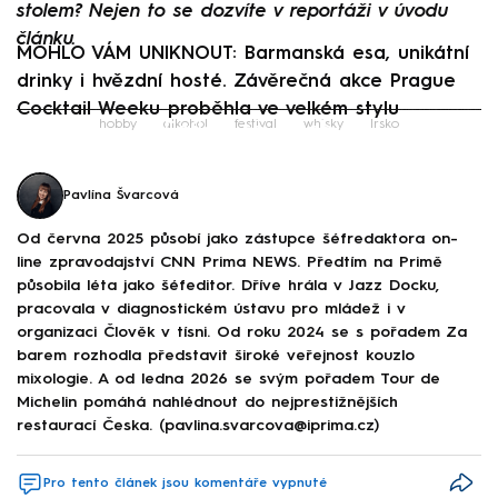
stolem? Nejen to se dozvíte v reportáži v úvodu
článku.
MOHLO VÁM UNIKNOUT: Barmanská esa, unikátní
drinky i hvězdní hosté. Závěrečná akce Prague
Cocktail Weeku proběhla ve velkém stylu
Failed to fetch
hobby
alkohol
festival
whisky
Irsko
Pavlína Švarcová
Od června 2025 působí jako zástupce šéfredaktora on-
line zpravodajství CNN Prima NEWS. Předtím na Primě
působila léta jako šéfeditor. Dříve hrála v Jazz Docku,
pracovala v diagnostickém ústavu pro mládež i v
organizaci Člověk v tísni. Od roku 2024 se s pořadem Za
barem rozhodla představit široké veřejnost kouzlo
mixologie. A od ledna 2026 se svým pořadem Tour de
Michelin pomáhá nahlédnout do nejprestižnějších
restaurací Česka. (pavlina.svarcova@iprima.cz)
Pro tento článek jsou komentáře vypnuté