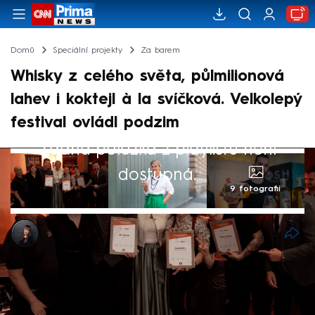
Domů
Speciální projekty
Za barem
Whisky z celého světa, půlmilionová
lahev i koktejl à la svíčková. Velkolepý
festival ovládl podzim
Žádná položka z playlistu není
dostupná.
9 fotografií
Pavlína Švarcová
9. lis 2024, 16:15
Whisky teče proudem, informace létají
vzduchem, barmanská esa se rvou o titul a