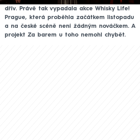
oči přítomných hostů nevědí, kam se dívat
dřív. Právě tak vypadala akce Whisky Life!
Prague, která proběhla začátkem listopadu
a na české scéně není žádným nováčkem. A
projekt Za barem u toho nemohl chybět.