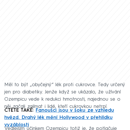
Měl to být „obyčejný“ lék proti cukrovce. Tedy určený
jen pro diabetiky. Jenže když se ukázalo, že užívání
Ozempicu vede k redukci hmotnosti, najednou se o
něj začali zajímat i lidé, kteří cukrovkou netrpí.
ČTĚTE TAKÉ:
Fanoušci jsou v šoku ze vzhledu
hvězd. Drahý lék mění Hollywood v přehlídku
vyzáblosti
Vedlejším účinkem Ozempicu totiž je, že potlačuje