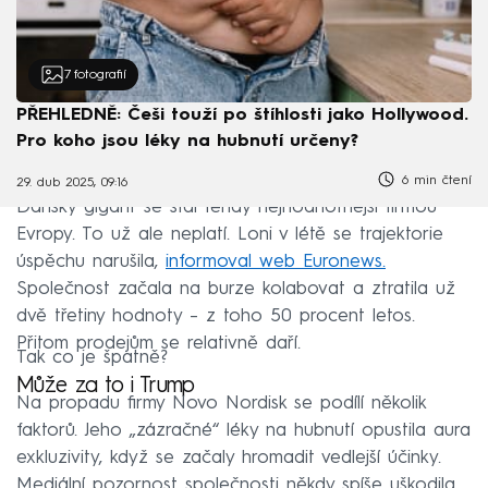
7
fotografií
PŘEHLEDNĚ: Češi touží po štíhlosti jako Hollywood.
Pro koho jsou léky na hubnutí určeny?
6 min čtení
29. dub 2025, 09:16
Dánský gigant se stal tehdy nejhodnotnější firmou
Evropy. To už ale neplatí. Loni v létě se trajektorie
úspěchu narušila,
informoval web Euronews.
Společnost začala na burze kolabovat a ztratila už
dvě třetiny hodnoty – z toho 50 procent letos.
Přitom prodejům se relativně daří.
Tak co je špatně?
Může za to i Trump
Na propadu firmy Novo Nordisk se podílí několik
faktorů. Jeho „zázračné“ léky na hubnutí opustila aura
exkluzivity, když se začaly hromadit vedlejší účinky.
Mediální pozornost společnosti někdy spíše uškodila.