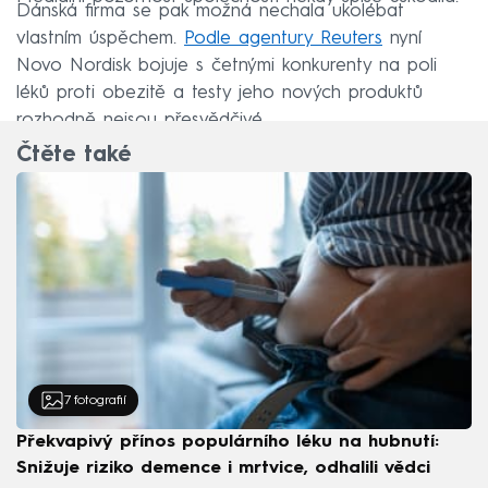
Dánská firma se pak možná nechala ukolébat
vlastním úspěchem.
Podle agentury Reuters
nyní
Novo Nordisk bojuje s četnými konkurenty na poli
léků proti obezitě a testy jeho nových produktů
rozhodně nejsou přesvědčivé.
Čtěte také
7
fotografií
Překvapivý přínos populárního léku na hubnutí:
Snižuje riziko demence i mrtvice, odhalili vědci