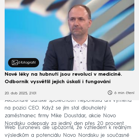
6
fotografií
Nové léky na hubnutí jsou revolucí v medicíně.
Odborník vysvětlil jejich úskalí i fungování
6 min čtení
20. dub 2025, 21:01
Akcionáře dánské společnosti nepotěšila ani výměna
na pozici CEO. Když se jím stal dlouholetý
zaměstnanec firmy Mike Doustdar, akcie Novo
Nordisku odepsaly za jediný den přes 20 procent.
Web Euronews ale upozornil, že vzhledem k reálným
výsledkům a potenciálu Novo Nordisku je současné