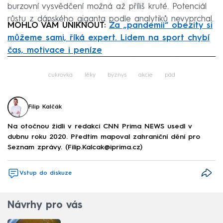
burzovní vysvědčení možná až příliš kruté. Potenciál
růstu z dánského giganta podle analytiků nevyprchal.
MOHLO VÁM UNIKNOUT:
Za „pandemii“ obezity si
můžeme sami, říká expert. Lidem na sport chybí
čas, motivace i peníze
Failed to fetch
cukrovka
léky
byznys
akcie
pád
Filip Kalčák
Na otočnou židli v redakci CNN Prima NEWS usedl v
dubnu roku 2020. Předtím mapoval zahraniční dění pro
Seznam zprávy. (Filip.Kalcak@iprima.cz)
Vstup do diskuze
Návrhy pro vás