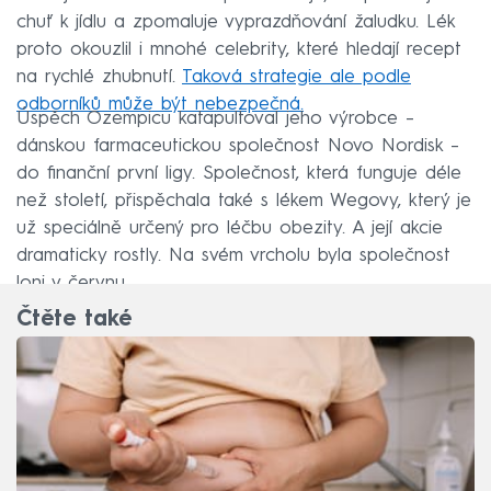
chuť k jídlu a zpomaluje vyprazdňování žaludku. Lék
proto okouzlil i mnohé celebrity, které hledají recept
na rychlé zhubnutí.
Taková strategie ale podle
odborníků může být nebezpečná.
Úspěch Ozempicu katapultoval jeho výrobce –
dánskou farmaceutickou společnost Novo Nordisk –
do finanční první ligy. Společnost, která funguje déle
než století, přispěchala také s lékem Wegovy, který je
už speciálně určený pro léčbu obezity. A její akcie
dramaticky rostly. Na svém vrcholu byla společnost
loni v červnu.
Čtěte také