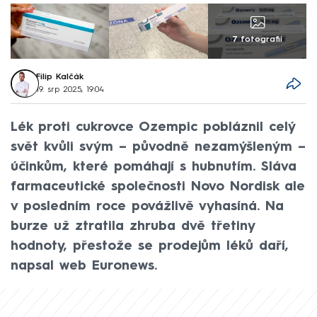
7 fotografií
Filip Kalčák
19. srp 2025, 19:04
Lék proti cukrovce Ozempic pobláznil celý
svět kvůli svým – původně nezamýšleným –
účinkům, které pomáhají s hubnutím. Sláva
farmaceutické společnosti Novo Nordisk ale
v posledním roce povážlivě vyhasíná. Na
burze už ztratila zhruba dvě třetiny
hodnoty, přestože se prodejům léků daří,
napsal web Euronews.