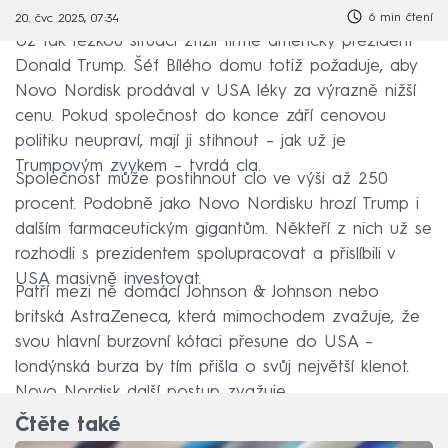
6 min čtení
20. čvc 2025, 07:34
Už tak těžkou situaci ztížil firmě americký prezident
Donald Trump. Šéf Bílého domu totiž požaduje, aby
Novo Nordisk prodával v USA léky za výrazně nižší
cenu. Pokud společnost do konce září cenovou
politiku neupraví, mají ji stihnout – jak už je
Trumpovým zvykem – tvrdá cla.
Společnost může postihnout clo ve výši až 250
procent. Podobně jako Novo Nordisku hrozí Trump i
dalším farmaceutickým gigantům. Někteří z nich už se
rozhodli s prezidentem spolupracovat a přislíbili v
USA masivně investovat.
Patří mezi ně domácí Johnson & Johnson nebo
britská AstraZeneca, která mimochodem zvažuje, že
svou hlavní burzovní kótaci přesune do USA –
londýnská burza by tím přišla o svůj největší klenot.
Novo Nordisk další postup zvažuje.
Čtěte také