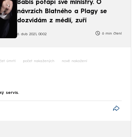
Babiš potápí své ministry. O
návrzích Blatného a Plagy se
dozvídám z médií, zuří
6 min čtení
6. dub 2021, 00:02
čet úmrtí
počet nakažených
nově nakažení
ký servis.