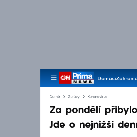
Domácí
Zahranič
Pořady
Domů
Zprávy
Koronavirus
Za pondělí přibyl
Jde o nejnižší den