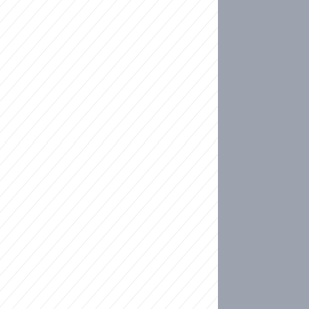
ideo
kat migranty do Česka? Sami by odešli, tvrdí exp
ické sebevraždě