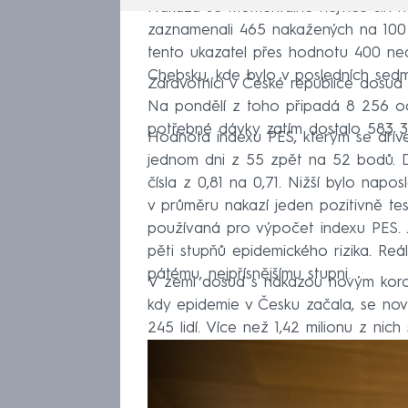
Nákaza se momentálně nejvíce šíří n
zaznamenali 465 nakažených na 100 
tento ukazatel přes hodnotu 400 nedo
Chebsku, kde bylo v posledních sedm
Zdravotníci v České republice dosud a
Na pondělí z toho připadá 8 256 o
potřebné dávky zatím dostalo 583 38
Hodnota indexu PES, kterým se dříve 
jednom dni z 55 zpět na 52 bodů. 
čísla z 0,81 na 0,71. Nižší bylo naposl
v průměru nakazí jeden pozitivně testo
používaná pro výpočet indexu PES.
pěti stupňů epidemického rizika. Reá
pátému, nejpřísnějšímu stupni.
V zemi dosud s nákazou novým koron
kdy epidemie v Česku začala, se no
245 lidí. Více než 1,42 milionu z nich s