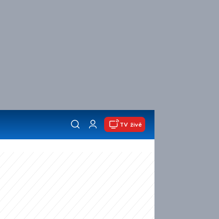
TV živě