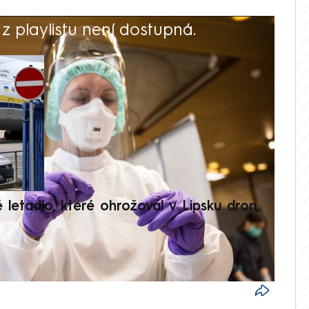
 playlistu není dostupná.
V
é letadlo, které ohrožoval v Lipsku dron,
Přilá
polit