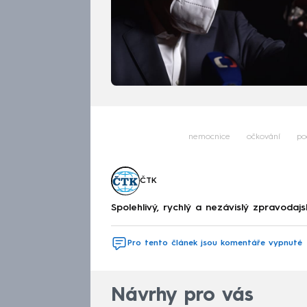
nemocnice
očkování
po
ČTK
Spolehlivý, rychlý a nezávislý zpravodajs
Pro tento článek jsou komentáře vypnuté
Návrhy pro vás