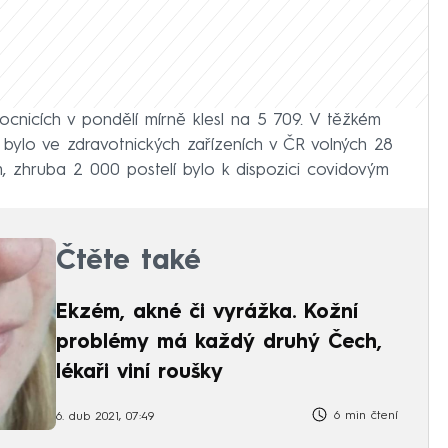
cnicích v pondělí mírně klesl na 5 709. V těžkém
o bylo ve zdravotnických zařízeních v ČR volných 28
m, zhruba 2 000 postelí bylo k dispozici covidovým
Čtěte také
Ekzém, akné či vyrážka. Kožní
problémy má každý druhý Čech,
lékaři viní roušky
6 min čtení
6. dub 2021, 07:49