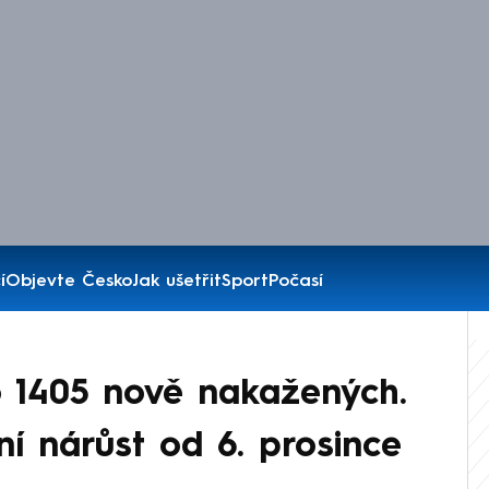
í
Objevte Česko
Jak ušetřit
Sport
Počasí
o 1405 nově nakažených.
ní nárůst od 6. prosince