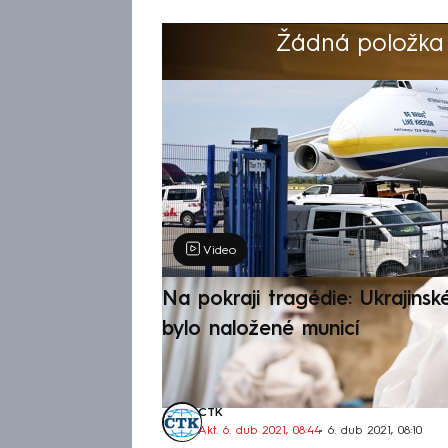
Žádná položka z
Výběr redakce
Video
Na pokraji tragédie: Ukrajinsk
bylo naložené municí
ČTK
Akt. 6. dub 2021, 08:44
• 6. dub 2021, 08:10