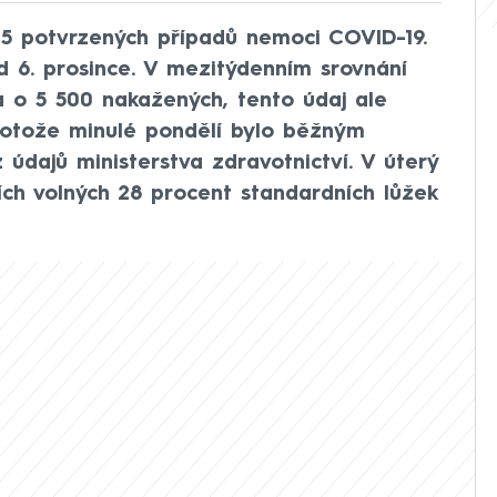
405 potvrzených případů nemoci COVID-19.
d 6. prosince. V mezitýdenním srovnání
 o 5 500 nakažených, tento údaj ale
protože minulé pondělí bylo běžným
údajů ministerstva zdravotnictví. V úterý
ch volných 28 procent standardních lůžek