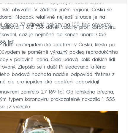
a Pelhřimovsku, kde v uplynulých sedmi dnech
tisíc obyvatel. V žádném jiném regionu Česka se
stal. Naopak relativně nejlepší situace je na
i dnech 37 případů nákazy na 100 tisíc obyvatel.
plikovali 1 818 756 dávek vakcíny proti koronaviru.
čkování, což je nejméně od konce února. Obě
8 lidí.
řídila protiepidemická opatření v Česku, klesla po
Důvodem je poměrně výrazný pokles reprodukčního
edy v polovině ledna. Číslo udává, kolik dalších lidí
vaný. Zlepšila se i další tři sledovaná kritéria
 Jeho bodová hodnota nadále odpovídá třetímu z
lně ale protiepidemická opatření odpovídají
avirem zemřelo 27 169 lidí. Od loňského března,
vým typem koronaviru prokazatelně nakazilo 1 555
e již vyléčilo.