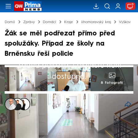
Domů
Zprávy
Domácí
Kraje
Jihomoravský kraj
Vyškov
Žák se měl podřezat přímo před
spolužáky. Případ ze školy na
Brněnsku řeší policie
Žádná položka z playlistu není
dostupná.
8 fotografií
Jaroslav Kasnar
,
Michal Janotka
,
Michaela Bartošová
2. čvn 2026, 15:02
Dramatický incident se odehrál v pondělí
na Základní škole Komenského ve Slavkově