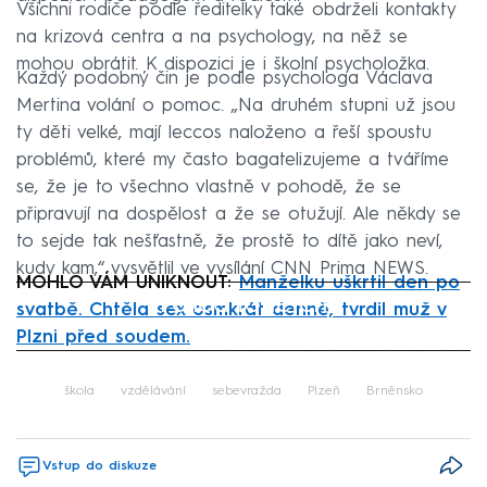
Všichni rodiče podle ředitelky také obdrželi kontakty
na krizová centra a na psychology, na něž se
mohou obrátit. K dispozici je i školní psycholožka.
Každý podobný čin je podle psychologa Václava
Mertina volání o pomoc. „Na druhém stupni už jsou
ty děti velké, mají leccos naloženo a řeší spoustu
problémů, které my často bagatelizujeme a tváříme
se, že je to všechno vlastně v pohodě, že se
připravují na dospělost a že se otužují. Ale někdy se
to sejde tak nešťastně, že prostě to dítě jako neví,
kudy kam,“ vysvětlil ve vysílání CNN Prima NEWS.
MOHLO VÁM UNIKNOUT:
Manželku uškrtil den po
Failed to fetch
svatbě. Chtěla sex osmkrát denně, tvrdil muž v
Plzni před soudem.
Failed to fetch
škola
vzdělávání
sebevražda
Plzeň
Brněnsko
Vstup do diskuze