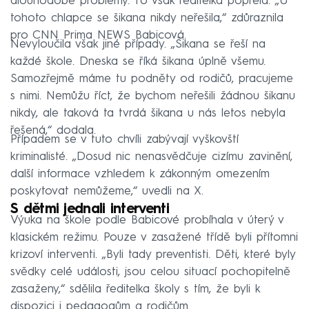
dlouhodobé problémy. To však ředitelka popřela. „U
tohoto chlapce se šikana nikdy neřešila,“ zdůraznila
pro CNN Prima NEWS Babicová.
Nevyloučila však jiné případy. „Šikana se řeší na
každé škole. Dneska se říká šikana úplně všemu.
Samozřejmě máme tu podněty od rodičů, pracujeme
s nimi. Nemůžu říct, že bychom neřešili žádnou šikanu
nikdy, ale taková ta tvrdá šikana u nás letos nebyla
řešená,“ dodala.
Případem se v tuto chvíli zabývají vyškovští
kriminalisté. „Dosud nic nenasvědčuje cizímu zavinění,
další informace vzhledem k zákonným omezením
poskytovat nemůžeme,“ uvedli na X.
S dětmi jednali interventi
Výuka na škole podle Babicové probíhala v úterý v
klasickém režimu. Pouze v zasažené třídě byli přítomni
krizoví interventi. „Byli tady preventisti. Děti, které byly
svědky celé události, jsou celou situací pochopitelně
zasaženy,“ sdělila ředitelka školy s tím, že byli k
dispozici i pedagogům a rodičům.