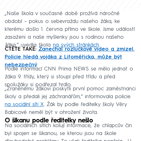
„Naše škola v současné době prožívá náročné
období – pokus o sebevraždu našeho žáka, ke
kterému došlo 1. června přímo ve škole. Jsme událostí
zasaženi a naše myšlenky jsou s rodinou našeho
žáka,“ uvedla škola
na svých stránkách
.
ČTĚTE TAKÉ:
Zanechal rozlučkové video a zmizel.
Policie hledá vojáka z Litoměřicka, může být
nebezpečný
Podle informací CNN Prima NEWS se mělo jednat o
žáka 9. třídy, který si stoupl před třídu a před
spolužáky si podřezal hrdlo.
„Zraněnému žákovi poskytli první pomoc zaměstnanci
školy a předali jej záchranářům,“ informovala policie
na sociální síti X
. Žák by podle ředitelky školy Věry
Babicové neměl být v ohrožení života.
O šikanu podle ředitelky nešlo
Na sociálních sítích kolují informace, že chlapcův čin
byl spojen se šikanou, se kterou jsou na škole