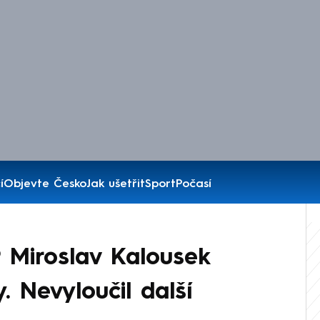
í
Objevte Česko
Jak ušetřit
Sport
Počasí
 Miroslav Kalousek
. Nevyloučil další