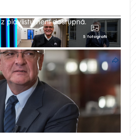
 playlistu není dostupná.
5 fotografií
gová
seda TOP 09 Miroslav Kalousek potvrdil,
důvodnil odlišnými názory, než jaké
lší politické angažmá nicméně nevyloučil.
o více než dvou desítkách let ve
áhl se z aktivní politiky. Vysvětlil to
jící koalici Spolu (ODS, KDU-ČSL a TOP
financí kritizuje za ekonomickou politiku.