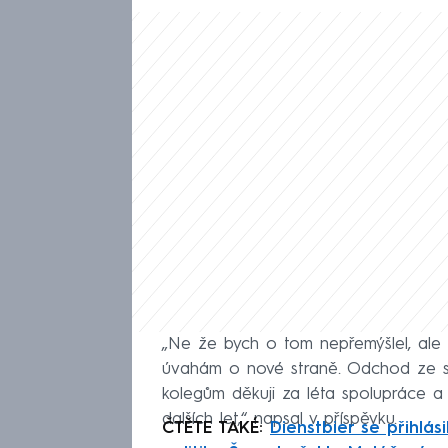
„Ne že bych o tom nepřemýšlel, ale 
úvahám o nové straně. Odchod ze s
kolegům děkuji za léta spolupráce a 
dalších let,“ napsal v příspěvku.
ČTĚTE TAKÉ:
Dienstbier se přihlá