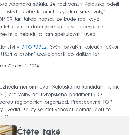
á Adamová sdělila, že rozhodnutí Kalouska odejít
v poslední době k tomuto vyústění směřovaly,“
OP 09 Jan Jakob napsal, že bude rád, když
u let a za tu dobu jsme spolu vedli nespočet
 nevím a nebudu o tom spekulovat,“ uvedl.
členství v
@TOP09cz
. Svým bývalým kolegům děkuji
štěstí a osobní spokojenosti do dalších let.
ekm)
October 1, 2024
zhodla nenominovat Kalouska na kandidátní listinu
SL) pro volby do Evropského parlamentu. O
porou regionálních organizací. Předsedkyně TOP
uvedla, že by se měl věnovat domácí politice.
těl.
Čtěte také