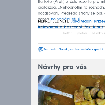
Bartoše (Piráti) z čela resortu pro m
digitalizaci. „Nehodnotím to rozhodn
načasování. Předseda strany se bál, d
napsal
na sociální síti X
.
NEPŘEHLÉDNĚTE:
Jaká vládní krize?
irelevantní a bezcenní, řekl Klaus
Fa
Twitter
politika
Miroslav 
Pro tento článek jsou komentáře vypnuté
Návrhy pro vás