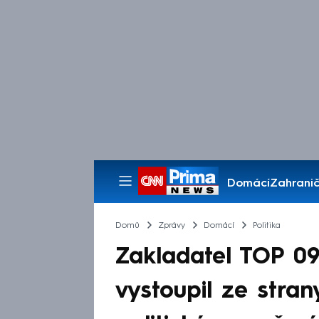
Domácí
Zahranič
Pořady
Domů
Zprávy
Domácí
Politika
Zakladatel TOP 09
vystoupil ze strany