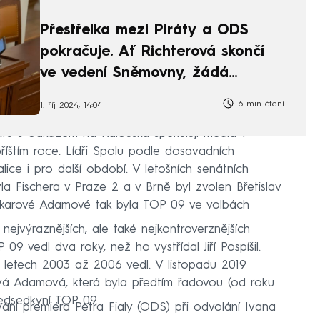
Přestřelka mezi Piráty a ODS
pokračuje. Ať Richterová skončí
ve vedení Sněmovny, žádá
Stanjura
6 min čtení
1. říj 2024, 14:04
ktu s odkazem na Kalouska spekulují média v
příštím roce. Lídři Spolu podle dosavadních
lice i pro další období. V letošních senátních
 Fischera v Praze 2 a v Brně byl zvolen Břetislav
Pekarové Adamové tak byla TOP 09 ve volbách
 nejvýraznějších, ale také nejkontroverznějších
09 vedl dva roky, než ho vystřídal Jiří Pospíšil.
 letech 2003 až 2006 vedl. V listopadu 2019
vá Adamová, která byla předtím řadovou (od roku
ředsedkyní TOP 09.
vání premiéra Petra Fialy (ODS) při odvolání Ivana