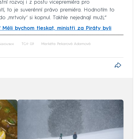
ístní rozvoj i z postu vicepremiéra pro
utí, to je suverénní právo premiéra. Hodnotím to
o ‚mrtvoly‘ si kopnul. Takhle nejednají muži,“
 Měli bychom tleskat, ministři za Piráty byli
iled to fetch
Kalousek
TOP 09
Markéta Pekarová Adamová