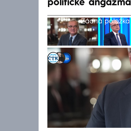
politické angažmá
Žádná položka z
ČTK
,
Marek Pausz
,
Barbara Mitren
1. říj 2024, 12:41
Spoluzakladatel a bývalý před
že vystoupil ze strany. Krok z
prosazuje současné vedení. Da
Kalousek v roce 2021 složil p
Sněmovně mandát poslance a st
uvolněním prostoru pro vznika
09). Vládu jako bývalý ministr 