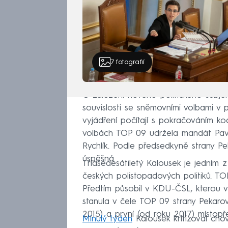
7
fotografií
O založení nového politického subje
souvislosti se sněmovními volbami v 
vyjádření počítají s pokračováním koa
volbách TOP 09 udržela mandát Pavla
Rychlík. Podle předsedkyně strany 
úspěšná.
Třiašedesátiletý Kalousek je jedním z
českých polistopadových politiků. TOP 
Předtím působil v KDU-ČSL, kterou v
stanula v čele TOP 09 strany Pekaro
2015) a první (od roku 2017) místop
Minulý týden
Kalousek kritizoval cho