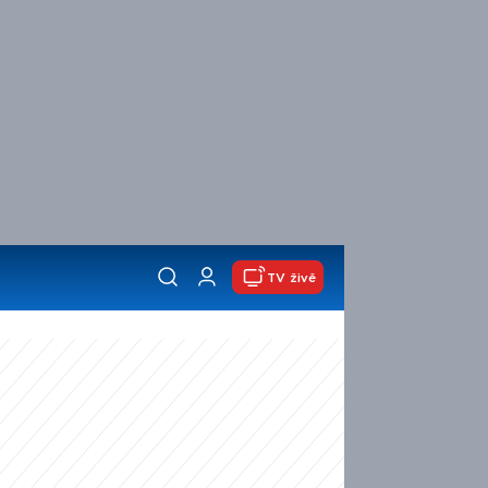
TV živě