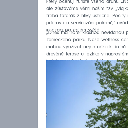
který oceňují turisté všeho druhu. „
ale zůstáváme věrni našim tzv. „vlaj
třeba tatarák z hlívy ústřičné. Pocity 
příprava a servírování pokrmů,“ uvád
inspiraci po celém světě.
„Dnes má hotel krásnou nevídanou 
zámeckého parku. Naše wellness ce
mohou využívat nejen několik druhů 
dřevěné terase u jezírka v naprostém
je také součástí zámeckého parku.“