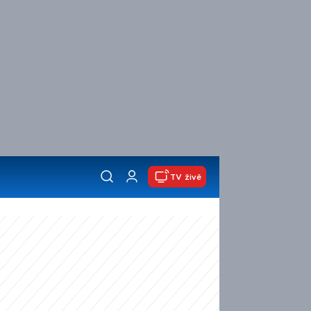
TV živě