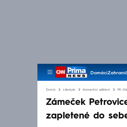
Domácí
Zahranič
Pořady
Domů
Lifestyle
Komerční sdělení
PR čl
Zámeček Petrovic
zapletené do sebe