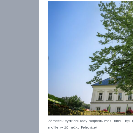
Zámeček vystřídal řady majitelů, mezi nimi i byli 
majitelky Zámečku Petrovice