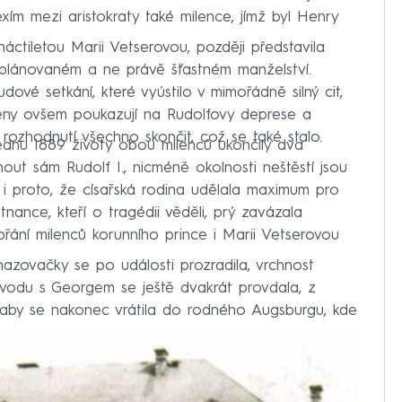
ím mezi aristokraty také milence, jímž byl Henry
áctiletou Marii Vetserovou, později představila
 naplánovaném a ne právě šťastném manželství.
dové setkání, které vyústilo v mimořádně silný cit,
meny ovšem poukazují na Rudolfovy deprese a
 rozhodnutí všechno skončit, což se také stalo.
dnu 1889 životy obou milenců ukončily dva
nout sám Rudolf I., nicméně okolnosti neštěstí jsou
i proto, že císařská rodina udělala maximum pro
tnance, kteří o tragédii věděli, prý zavázala
přání milenců korunního prince i Marii Vetserovou
ohazovačky se po události prozradila, vrchnost
zvodu s Georgem se ještě dvakrát provdala, z
, aby se nakonec vrátila do rodného Augsburgu, kde