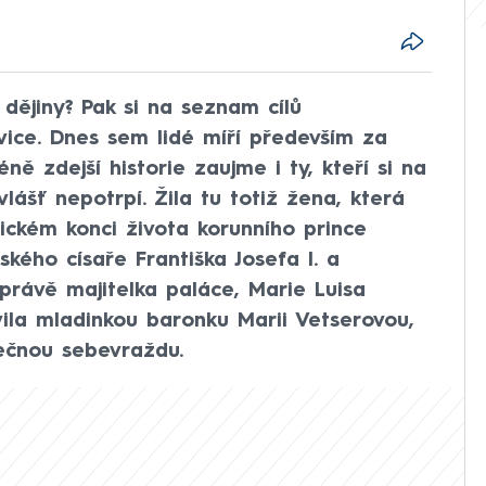
 dějiny? Pak si na seznam cílů
ce. Dnes sem lidé míří především za
ě zdejší historie zaujme i ty, kteří si na
lášť nepotrpí. Žila tu totiž žena, která
ickém konci života korunního prince
ského císaře Františka Josefa I. a
 právě majitelka paláce, Marie Luisa
ila mladinkou baronku Marii Vetserovou,
lečnou sebevraždu.