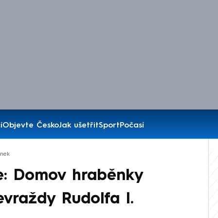
í
Objevte Česko
Jak ušetřit
Sport
Počasí
ánek
e: Domov hraběnky
vraždy Rudolfa I.