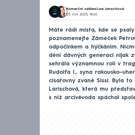
Komerční sdělení
,
Lea Janochová
25. čvn 2025, 18:26
Máte rádi místa, kde se psaly
poznamenejte Zámeček Petrovi
odpočinkem a hýčkáním. Nicmén
dění dávných generací nijak zv
sehrála významnou roli v trag
Rudolfa I., syna rakousko-uher
císařovny zvané Sissi. Byla to
Larischová, která mu představ
s níž arcivévoda spáchal spo