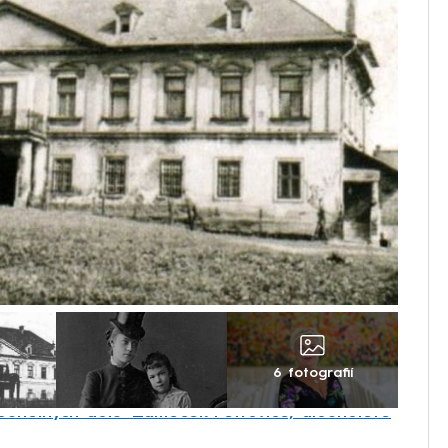
6 fotografií
ouhelných dolů: Zámeček Petrovice, dlouholeté