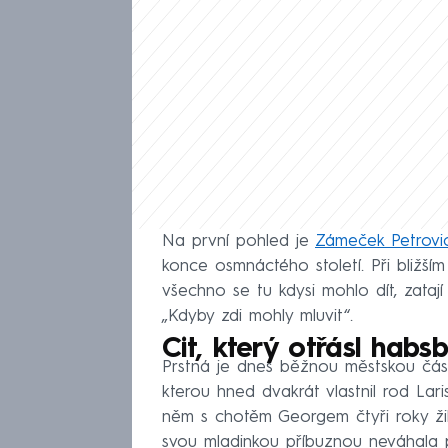
Na první pohled je
Zámeček Petrovi
konce osmnáctého století. Při bližší
všechno se tu kdysi mohlo dít, zataj
„Kdyby zdi mohly mluvit“.
Cit, který otřásl habs
Prstná je dnes běžnou městskou část
kterou hned dvakrát vlastnil rod Lari
něm s chotěm Georgem čtyři roky žila
svou mladinkou příbuznou neváhala př