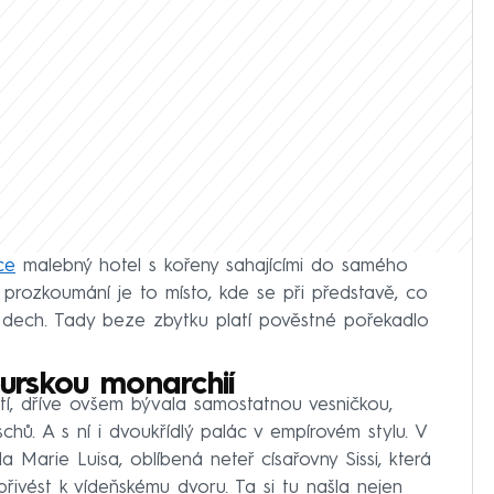
ce
malebný hotel s kořeny sahajícími do samého
m prozkoumání je to místo, kde se při představě, co
í dech. Tady beze zbytku platí pověstné pořekadlo
burskou monarchií
í, dříve ovšem bývala samostatnou vesničkou,
schů. A s ní i dvoukřídlý palác v empírovém stylu. V
 Marie Luisa, oblíbená neteř císařovny Sissi, která
ivést k vídeňskému dvoru. Ta si tu našla nejen