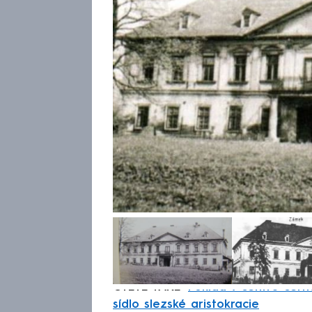
ČTĚTE TAKÉ:
Poklad v centru čern
sídlo slezské aristokracie