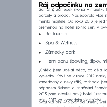
Ráj odpočinku na zemi
Samotný zámeček skončil v majetku hr
parcely a prodal. Následovalo více 
měnila majitele. Od roku 2018 je jedi
přeměnou na hotel splnila sen. V bý
Restauraci
Spa & Wellness
Zámecký park
Herní zónu (bowling, šipky, mi
„Chtěla jsem udělat něco, co dělá li
výsledky. Když se v roce 2012 naskyt
zanedbaný a nevyužitý, rozhodla jse
nápadem, švihem a značnými finanční
2013 jsme otevřeli nový hotel i rest
roku 2017 ve výhradním vlastnictví.
Svoji vizi plní — s pomocí umění, wel