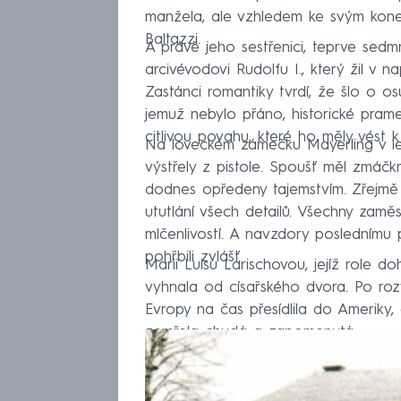
manžela, ale vzhledem ke svým konex
Baltazzi.
A právě jeho sestřenici, teprve sedmn
arcivévodovi Rudolfu I., který žil v
Zastánci romantiky tvrdí, že šlo o osu
jemuž nebylo přáno, historické pra
citlivou povahu, které ho měly vést k
Na loveckém zámečku Mayerling v le
výstřely z pistole. Spoušť měl zmáčk
dodnes opředeny tajemstvím. Zřejmě 
ututlání všech detailů. Všechny zaměs
mlčenlivostí. A navzdory poslednímu 
pohřbili zvlášť.
Marii Luisu Larischovou, jejíž role d
vyhnala od císařského dvora. Po ro
Evropy na čas přesídlila do Ameriky
zemřela chudá a zapomenutá.