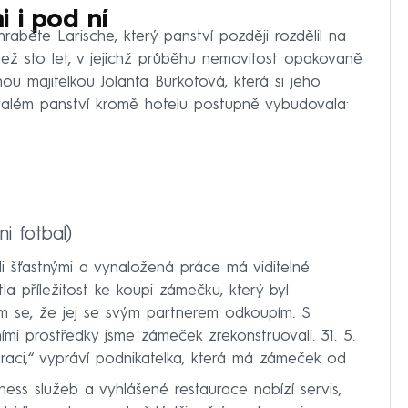
 i pod ní
aběte Larische, který panství později rozdělil na
než sto let, v jejichž průběhu nemovitost opakovaně
nou majitelkou Jolanta Burkotová, která si jeho
valém panství kromě hotelu postupně vybudovala:
ni fotbal)
di šťastnými a vynaložená práce má viditelné
la příležitost ke koupi zámečku, který byl
m se, že jej se svým partnerem odkoupím. S
mi prostředky jsme zámeček zrekonstruovali. 31. 5.
auraci,“ vypráví podnikatelka, která má zámeček od
lness služeb a vyhlášené restaurace nabízí servis,