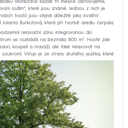
Nabídku restaurace každé tři měsíce obnovujeme,
kovým lodím“, které jsou známé. Jednou z nich je
našich hostů jsou stejně důležité jako kvalitní
í Jolanta Burkotová, která při tvorbě areálu čerpala
podzemní relaxační zónu integrovanou do
ntrum se rozkládá na bezmála 800 m². Hosté zde
saun, koupelí a masáží, ale také relaxovat na
 soukromí. Vstup je ze strany druhého jezírka, které