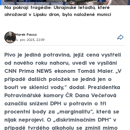
Na pokraji tragédie: Ukrajinské letadlo, které
P
ohrožoval v Lipsku dron, bylo naložené municí
e
Marek Pausz
14. pro 2023, 22:09
Pivo je jediná potravina, jejíž cena vystřelí
od nového roku nahoru, uvedl ve vysílání
CNN Prima NEWS ekonom Tomáš Maier. „V
případě dalších položek se jedná jen o
bouři ve sklenici vody,“ dodal. Prezidentka
Potravinářské komory ČR Dana Večeřová
označila snížení DPH u potravin o tři
procentní body za „marginalitu“, která se
nijak neprojeví. O „diskriminačním DPH“ v
případě tvrdého alkoholu se zmínil mimo