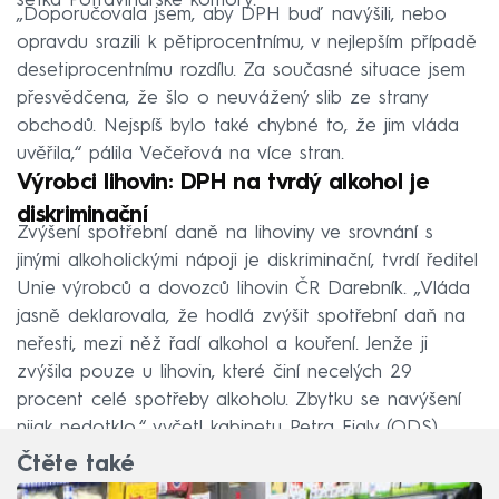
šéfka Potravinářské komory.
„Doporučovala jsem, aby DPH buď navýšili, nebo
opravdu srazili k pětiprocentnímu, v nejlepším případě
desetiprocentnímu rozdílu. Za současné situace jsem
přesvědčena, že šlo o neuvážený slib ze strany
obchodů. Nejspíš bylo také chybné to, že jim vláda
uvěřila,“ pálila Večeřová na více stran.
Výrobci lihovin: DPH na tvrdý alkohol je
diskriminační
Zvýšení spotřební daně na lihoviny ve srovnání s
jinými alkoholickými nápoji je diskriminační, tvrdí ředitel
Unie výrobců a dovozců lihovin ČR Darebník. „Vláda
jasně deklarovala, že hodlá zvýšit spotřební daň na
neřesti, mezi něž řadí alkohol a kouření. Jenže ji
zvýšila pouze u lihovin, které činí necelých 29
procent celé spotřeby alkoholu. Zbytku se navýšení
nijak nedotklo,“ vyčetl kabinetu Petra Fialy (ODS).
Čtěte také