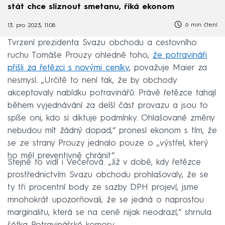
stát chce slíznout smetanu, říká ekonom
6 min čtení
13. pro 2023, 11:08
Tvrzení prezidenta Svazu obchodu a cestovního
ruchu Tomáše Prouzy ohledně toho,
že potravináři
přišli za řetězci s novými ceníky
, považuje Maier za
nesmysl. „Určitě to není tak, že by obchody
akceptovaly nabídku potravinářů. Právě řetězce tahají
během vyjednávání za delší část provazu a jsou to
spíše oni, kdo si diktuje podmínky. Ohlašované změny
nebudou mít žádný dopad,“ pronesl ekonom s tím, že
se ze strany Prouzy jednalo pouze o „výstřel, který
ho měl preventivně chránit“.
Stejně to vidí i Večeřová. „Již v době, kdy řetězce
prostřednictvím Svazu obchodu prohlašovaly, že se
ty tři procentní body ze sazby DPH projeví, jsme
mnohokrát upozorňovali, že se jedná o naprostou
marginalitu, která se na ceně nijak neodrazí,“ shrnula