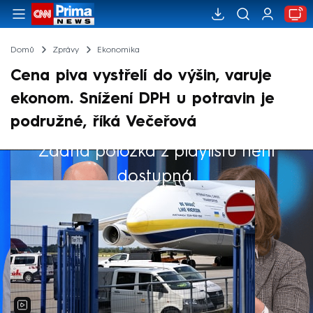
Domů
Zprávy
Ekonomika
Cena piva vystřelí do výšin, varuje
ekonom. Snížení DPH u potravin je
podružné, říká Večeřová
Žádná položka z playlistu není
Výběr redakce
dostupná.