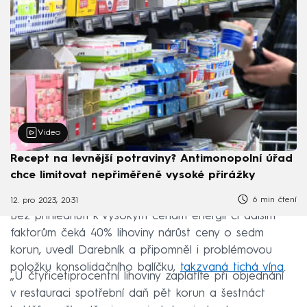
Video
Recept na levnější potraviny? Antimonopolní úřad
chce limitovat nepřiměřeně vysoké přirážky
6 min čtení
12. pro 2023, 20:31
Bez přihlédnutí k vysokým cenám energií či dalším
faktorům čeká 40% lihoviny nárůst ceny o sedm
korun, uvedl Darebník a připomněl i problémovou
položku konsolidačního balíčku,
takzvaná tichá vína
.
„U čtyřicetiprocentní lihoviny zaplatíte při objednání
v restauraci spotřební daň pět korun a šestnáct