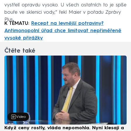
vystřelí opravdu vysoko. U všech ostatních to je spíše
bouře ve sklenici vody,“ řekl Maier v pořadu Zprávy
Plus.
K TÉMATU:
Recept na levnější potraviny?
Antimonopolní úřad chce limitovat nepřiměřeně
vysoké přirážky
Čtěte také
Video
Když ceny rostly, vláda nepomohla. Nyní klesají a