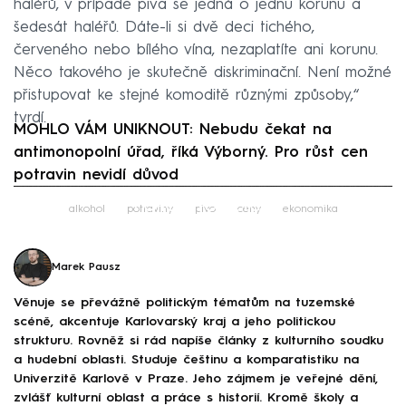
haléřů, v případě piva se jedná o jednu korunu a
šedesát haléřů. Dáte-li si dvě deci tichého,
červeného nebo bílého vína, nezaplatíte ani korunu.
Něco takového je skutečně diskriminační. Není možné
přistupovat ke stejné komoditě různými způsoby,“
tvrdí.
MOHLO VÁM UNIKNOUT: Nebudu čekat na
antimonopolní úřad, říká Výborný. Pro růst cen
potravin nevidí důvod
Failed to fetch
alkohol
potraviny
pivo
ceny
ekonomika
Marek Pausz
Věnuje se převážně politickým tématům na tuzemské
scéně, akcentuje Karlovarský kraj a jeho politickou
strukturu. Rovněž si rád napíše články z kulturního soudku
a hudební oblasti. Studuje češtinu a komparatistiku na
Univerzitě Karlově v Praze. Jeho zájmem je veřejné dění,
zvlášť kulturní oblast a práce s historií. Kromě školy a