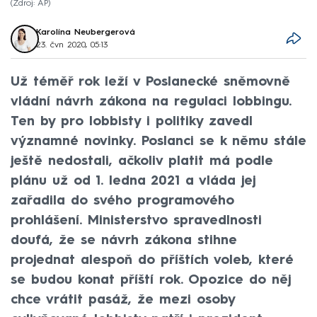
Zdroj: AP
Karolína Neubergerová
23. čvn 2020, 05:13
Už téměř rok leží v Poslanecké sněmovně
vládní návrh zákona na regulaci lobbingu.
Ten by pro lobbisty i politiky zavedl
významné novinky. Poslanci se k němu stále
ještě nedostali, ačkoliv platit má podle
plánu už od 1. ledna 2021 a vláda jej
zařadila do svého programového
prohlášení. Ministerstvo spravedlnosti
doufá, že se návrh zákona stihne
projednat alespoň do příštích voleb, které
se budou konat příští rok. Opozice do něj
chce vrátit pasáž, že mezi osoby