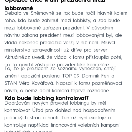
Opozice chce vrátit prezidenta mezi
lobbované
Debata ve Sněmovně se tak bude točit hlavně kolem
toho, kdo bude zahrnut mezi lobbisty, a zda bude
mezi lobbované zařazen prezident. V původním
návrhu zákona prezident mezi lobbovanými byl, ale
vláda nakonec předložila verzi, v níž není. Mluvčí
ministerstva spravedlnosti už dříve pro server
Aktuálně.cz uvedl, že vláda k tomu přistoupila poté,
co to navrhl zástupce prezidentské kanceláře.
To, že je prezident ze seznamu vynechán, chtějí
změnit opoziční poslanci TOP 09 Dominik Feri a
STAN Věra Kovářová. Napsali k tomu pozměňovací
návrh, o němž dolní komora teprve rozhodne.
Kdo bude lobbing kontrolovat?
Dodržování nových pravidel lobbingu by měl
kontrolovat Úřad pro dohled nad hospodařením
politických stran a hnutí. Ten už nyní existuje a
kontroluje například financování volebních kampaní