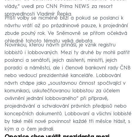
vlády,“ uvedl pro CNN Prima NEWS za resort
spravedlnosti Vladimír Řepka.
Příští volby se nicméně blíží a pokud se poslanci k
návrhu vrátí až po prázdninové pauze, k projednání
zbude pouhý rok. Ve Sněmovně se přitom očekává
ohledně tohoto tématu velká debata.
Novinkou, kterou návrh přináší, je vznik registru
lobbistů i lobbovaných. Mezi ty druhé by mohli patřit
poslanci a senátoři, jejich asistenti, ministři, jejich
poradci a náměstci, ale i členové bankovní rady ČNB
nebo vedoucí prezidentské kanceláře. Lobbování
návrh chápe jako „soustavnou činnost spočívající v
komunikaci, uskutečňovanou lobbistou za účelem
ovlivnění jednání lobbovaného“ při přípravě,
projednávání a schvalování právních předpisů nebo
koncepčních dokumentů. Lobbovaní a všichni lobbisté
by také měli nové povinnost každé tři měsíce hlásit, s
kým a o čem jednali.