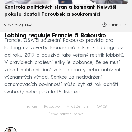
Kontrola politických stran a kampaní: Nejvyšší
pokutu dostali Paroubek a soukromníci
6 min čtení
9. čvn 2020, 10:48
Lobbing reguluje Francie či Rakousko
Francie, USA či sousední Rakousko pravidla pro
lobbing už zavedly. Francie má zákon k lobbingu už
od roku 2017 a používá také veřejný rejstřík lobbistů.
V pravidlech profesní etiky je dokonce, že se musí
zdržet nabízení darů velké hodnoty nebo nabízení
významných výhod. Sankce za nedodržení
oznamovacích povinností může být až rok odnětí
svobody nebo pokuta 15 tisíc eur.
Francie
Rakousko
Miloš Zeman
TOP 09
Česká národní banka