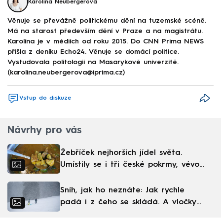
Karolína Neubergerová
Věnuje se převážně politickému dění na tuzemské scéně.
Má na starost především dění v Praze a na magistrátu.
Karolína je v médiích od roku 2015. Do CNN Prima NEWS
přišla z deníku Echo24. Věnuje se domácí politice.
Vystudovala politologii na Masarykově univerzitě.
(karolina.neubergerova@iprima.cz)
Vstup do diskuze
Návrhy pro vás
Žebříček nejhorších jídel světa.
Umístily se i tři české pokrmy, vévodí
skandinávská kuchyně
Sníh, jak ho neznáte: Jak rychle
padá i z čeho se skládá. A vločky
nejsou bílé