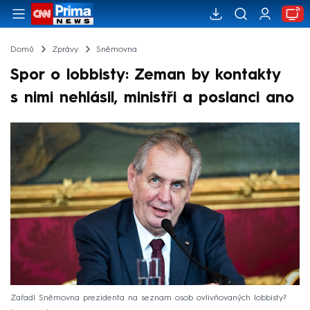
Domů
Zprávy
Sněmovna
Spor o lobbisty: Zeman by kontakty
s nimi nehlásil, ministři a poslanci ano
Zařadí Sněmovna prezidenta na seznam osob ovlivňovaných lobbisty?