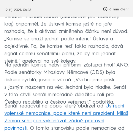
6 min čtení
19. říj 2021, 06:45
Senátor Michael Canov (Starostové pro Liberecký
kraj) pripomněl, že ústavní komise ještě na jaře
rozhodla, že k aktivaci zmíněného článku není důvod.
„Komise se snaží jednat podle intencí Ústavy a
objektivně. To, že komise teď takto rozhodla, dává
signál celému senátnímu plénu, že by měl jednat
stejně,“ apeloval na své kolegy.
Na jednání komise nebyli přítomni zástupci hnutí ANO.
Podle senátorky Miroslavy Němcové (ODS) byla
diskuse rychlá, jasná a věcná. „Všichni jsme přišli
s jasným názorem na věc. Jednání bylo hladké. Senát
v této chvíli sehrál mimořádně důležitou roli pro
Českou republiku a českou veřejnost,“ podotkla.
Senát reagoval na dopis, který obdržel od
Ústřední
vojenské nemocnice, podle které není prezident Miloš
Zeman schopen vykonávat žádné pracovní
povinnosti
. O tomto stanovisku podle nemocnice od