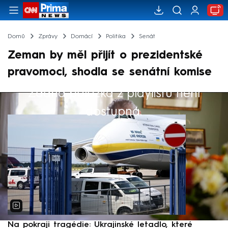
Domů
Zprávy
Domácí
Politika
Senát
Zeman by měl přijít o prezidentské
pravomoci, shodla se senátní komise
Žádná položka z playlistu není
Výběr redakce
dostupná.
Na pokraji tragédie: Ukrajinské letadlo, které
P