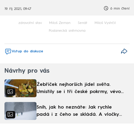
6 min čtení
19. říj 2021, 09:47
zdravotní stav
Miloš Zeman
Senát
Miloš Vystrčil
Poslanecká sněmovna
Vstup do diskuze
Návrhy pro vás
Žebříček nejhorších jídel světa.
Umístily se i tři české pokrmy, vévodí
skandinávská kuchyně
Sníh, jak ho neznáte: Jak rychle
padá i z čeho se skládá. A vločky
nejsou bílé