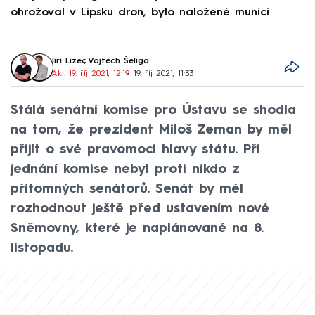
ohrožoval v Lipsku dron, bylo naložené municí
e
Jiří Lizec
,
Vojtěch Šeliga
Akt. 19. říj 2021, 12:19
• 19. říj 2021, 11:33
Stálá senátní komise pro Ústavu se shodla
na tom, že prezident Miloš Zeman by měl
přijít o své pravomoci hlavy státu. Při
jednání komise nebyl proti nikdo z
přítomných senátorů. Senát by měl
rozhodnout ještě před ustavením nové
Sněmovny, které je naplánované na 8.
listopadu.