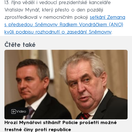
13. října věděl i vedoucí prezidentské kanceláře
Vratislav Mynář, který přesto o den později
zprostředkoval v nemocničním pokoji
setkání Zemana
s předsedou Sněmovny Radkem Vondráčkem (ANO)
kvůli podpisu rozhodnutí o zasedání Sněmovny
.
Čtěte také
Video
Hrozí Mynářovi stíhání? Policie prošetří možné
trestné činy proti republice