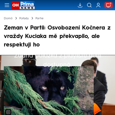
Domů
Pořady
Partie
Zeman v Partii: Osvobození Kočnera z
vraždy Kuciaka mě překvapilo, ale
respektuji ho
Žádná položka z playlistu není
Výběr redakce
dostupná.