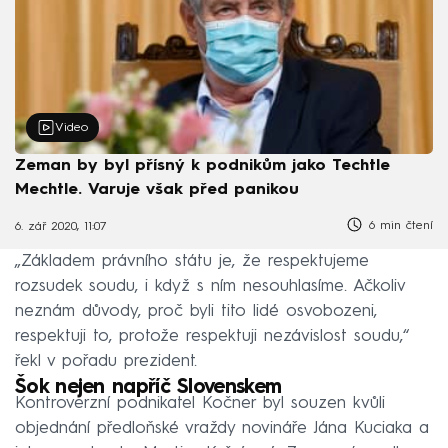
Video
Zeman by byl přísný k podnikům jako Techtle
Mechtle. Varuje však před panikou
6 min čtení
6. zář 2020, 11:07
„Základem právního státu je, že respektujeme
rozsudek soudu, i když s ním nesouhlasíme. Ačkoliv
neznám důvody, proč byli tito lidé osvobozeni,
respektuji to, protože respektuji nezávislost soudu,“
řekl v pořadu prezident.
Šok nejen napříč Slovenskem
Kontroverzní podnikatel Kočner byl souzen kvůli
objednání předloňské vraždy novináře Jána Kuciaka a