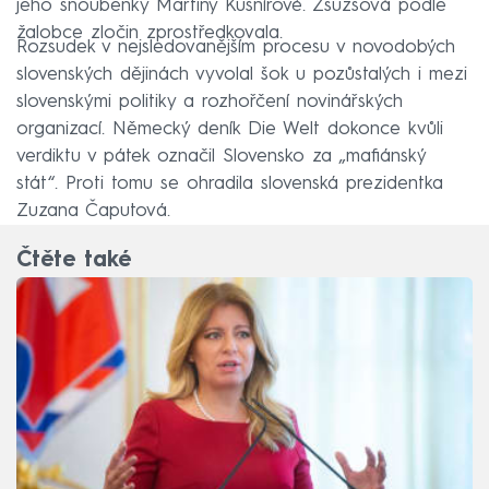
jeho snoubenky Martiny Kušnírové. Zsuzsová podle
žalobce zločin zprostředkovala.
Rozsudek v nejsledovanějším procesu v novodobých
slovenských dějinách vyvolal šok u pozůstalých i mezi
slovenskými politiky a rozhořčení novinářských
organizací. Německý deník Die Welt dokonce kvůli
verdiktu v pátek označil Slovensko za „mafiánský
stát“. Proti tomu se ohradila slovenská prezidentka
Zuzana Čaputová.
Čtěte také