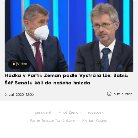
Video
Hádka v Partii: Zeman podle Vystrčila lže. Babiš:
Šéf Senátu kálí do našeho hnízda
6 min čtení
6. zář 2020, 12:06
prezident
Miloš Zeman
rozsudek
Partie Terezie Tománkové
Marian Kočner