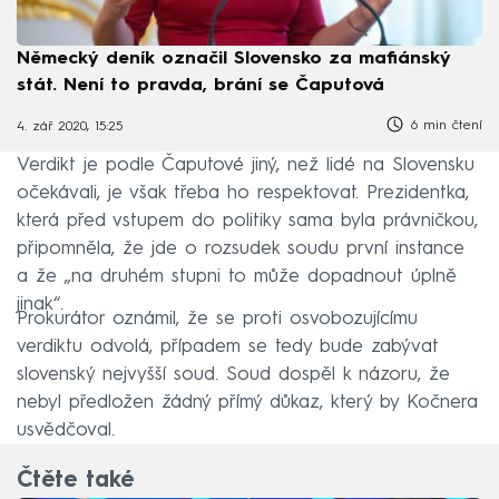
Německý deník označil Slovensko za mafiánský
stát. Není to pravda, brání se Čaputová
6 min čtení
4. zář 2020, 15:25
Verdikt je podle Čaputové jiný, než lidé na Slovensku
očekávali, je však třeba ho respektovat. Prezidentka,
která před vstupem do politiky sama byla právničkou,
připomněla, že jde o rozsudek soudu první instance
a že „na druhém stupni to může dopadnout úplně
jinak“.
Prokurátor oznámil, že se proti osvobozujícímu
verdiktu odvolá, případem se tedy bude zabývat
slovenský nejvyšší soud. Soud dospěl k názoru, že
nebyl předložen žádný přímý důkaz, který by Kočnera
usvědčoval.
Čtěte také