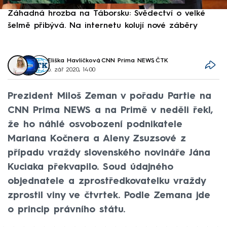
Záhadná hrozba na Táborsku: Svědectví o velké
S
šelmě přibývá. Na internetu kolují nové záběry
d
Eliška Havlíčková
,
CNN Prima NEWS
,
ČTK
6. zář 2020, 14:00
Prezident Miloš Zeman v pořadu Partie na
CNN Prima NEWS a na Primě v neděli řekl,
že ho náhlé osvobození podnikatele
Mariana Kočnera a Aleny Zsuzsové z
případu vraždy slovenského novináře Jána
Kuciaka překvapilo. Soud údajného
objednatele a zprostředkovatelku vraždy
zprostil viny ve čtvrtek. Podle Zemana jde
o princip právního státu.