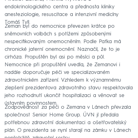
endokrinologického centra a přednosta kliniky
anesteziologie, resuscitace a intenzivní medicíny
Tomáš Tyll.
Zeman byl do nemocnice převezen krátce po
sněmovních volbách s potížemi způsobenými
nespecifikovaným onemocněním. Podle Pafka má
chronické jaterní onemocnění. Naznačil, že to je
cirhóza. Propuštěn byl asi po měsíci a půl.
Nemocnice při propuštění uvedla, že Zemanovi i
nadále doporučuje péči ve specializovaném
zdravotnickém zařízení. Vzhledem k významnému
zlepšení prezidentova zdravotního stavu respektovala
jeho rozhodnutí ukončit hospitalizaci a věnovat se
ústavním povinnostem.
Zodpovědnost za péči o Zemana v Lánech převzala
společnost Senior Home Group. ÚVN jí předala
potřebnou zdravotní dokumentaci a ošetřovatelský
plán. O prezidenta se nyní starají na zámku v Lánech