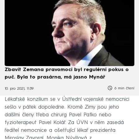
Zbavit Zemana pravomocí byl regulérní pokus o
puč. Byla to prasárna, má jasno Mynář
6 min čtení
10. pro 2021, 11:39
Lékařské konzilium se v Ústřední vojenské nemocnici
sešlo v pátek dopoledne. Kromě Zimy jsou jeho
dalšími členy třeba chirurg Pavel Pafko nebo
fyzioterapeut Pavel Kolář. Za ÚVN v něm zasedá
ředitel nemocnice a ošetřující lékař prezidenta
Miroslav Zavoral, Monika Nývltová z