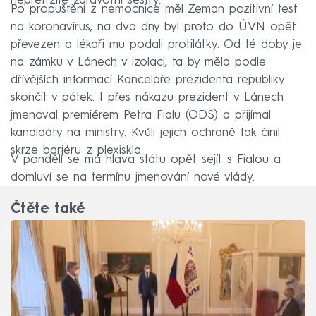
nepřetržitě zdravotní sestry.
Po propuštění z nemocnice měl Zeman pozitivní test
na koronavirus, na dva dny byl proto do ÚVN opět
převezen a lékaři mu podali protilátky. Od té doby je
na zámku v Lánech v izolaci, ta by měla podle
dřívějších informací Kanceláře prezidenta republiky
skončit v pátek. I přes nákazu prezident v Lánech
jmenoval premiérem Petra Fialu (ODS) a přijímal
kandidáty na ministry. Kvůli jejich ochraně tak činil
skrze bariéru z plexiskla.
V pondělí se má hlava státu opět sejít s Fialou a
domluví se na termínu jmenování nové vlády.
Čtěte také