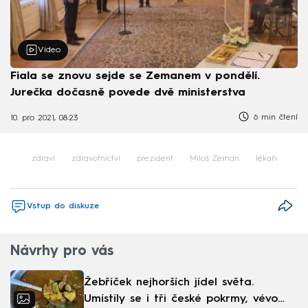
Video
Fiala se znovu sejde se Zemanem v pondělí.
Jurečka dočasně povede dvě ministerstva
6 min čtení
10. pro 2021, 08:23
zdraví
zdravotnictví
prezident
Miloš Zeman
lékaři
Vstup do diskuze
Návrhy pro vás
Žebříček nejhorších jídel světa.
Umístily se i tři české pokrmy, vévodí