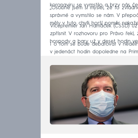
koronaviru se vymstilo a brzy nás če
„Osobně jsem si myslel, že to zvlád
správné a vymstilo se nám. V přepo
měly v tuto chvíli horší poměr naka
Vicepremiér Jan Hamáček (ČSSD) už n
zpřísnit. V rozhovoru pro Právo řekl,
hospody a bary už v deset hodin ve
I o tom se bude debatovat v nedělní 
v jedenáct hodin dopoledne na Pri