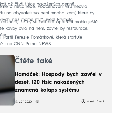
kají až čtyři tisíce nakažených denně.
neme o něco lépe. Podceňování viru nebylo
čtu na obyvatelstvo není mnoho zemí, které by
žených, než máme my,“ uvedl Prymula.
aznačil, že by se některá opatření mohla ještě
 že kdyby bylo na něm, zavřel by restaurace,
čer.
Partii Terezie Tománkové, která startuje
mě i na CNN Prima NEWS.
Čtěte také
Hamáček: Hospody bych zavřel v
deset. 120 tisíc nakažených
znamená kolaps systému
6 min čtení
19. zář 2020, 11:13