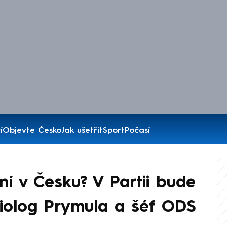
í
Objevte Česko
Jak ušetřit
Sport
Počasí
ní v Česku? V Partii bude
iolog Prymula a šéf ODS