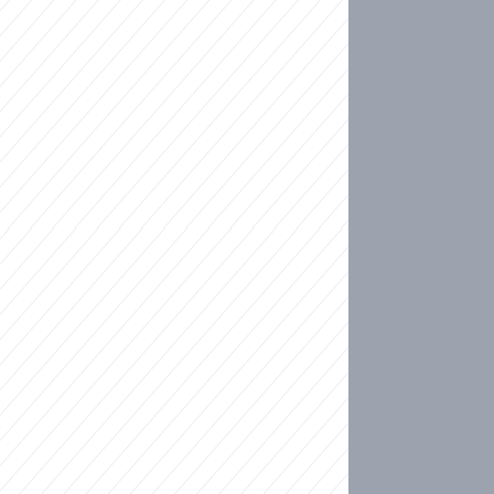
ideo
kat migranty do Česka? Sami by odešli, tvrdí exp
ické sebevraždě