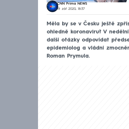
CNN Prima NEWS
19. zář 2020, 18:37
Měla by se v Česku ještě zpřísn
ohledně koronaviru? V nedělní
další otázky odpovídat předs
epidemiolog a vládní zmocněn
Roman Prymula.