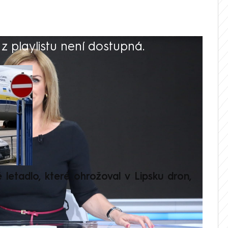
 playlistu není dostupná.
V
é letadlo, které ohrožoval v Lipsku dron,
Přilá
polit