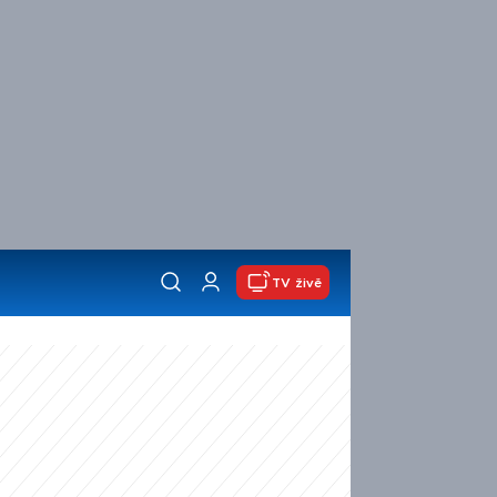
TV živě