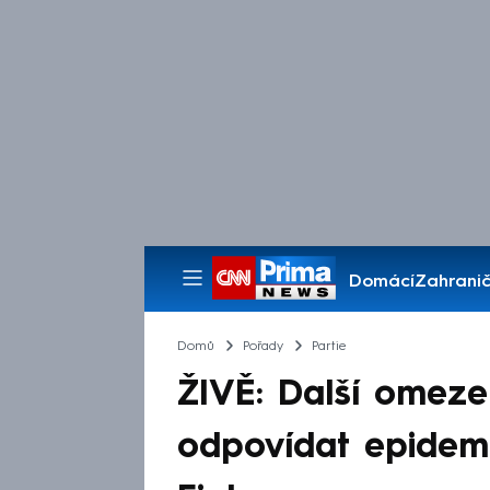
Domácí
Zahranič
Pořady
Domů
Pořady
Partie
ŽIVĚ: Další omeze
odpovídat epidem