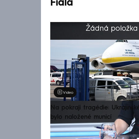
Fiala
Žádná položka z
Výběr redakce
Video
Na pokraji tragédie: Ukrajinsk
bylo naložené municí