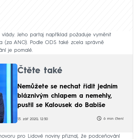
m vlády. Jeho partaj například požaduje vyměnit
ha (za ANO). Podle ODS také zcela správně
ání je pomalé.
Čtěte také
Nemůžete se nechat řídit jedním
bláznivým chlapem a nemehly,
pustil se Kalousek do Babiše
6 min čtení
13. zář 2020, 12:50
hovoru pro Lidové noviny přiznal, že podceňování