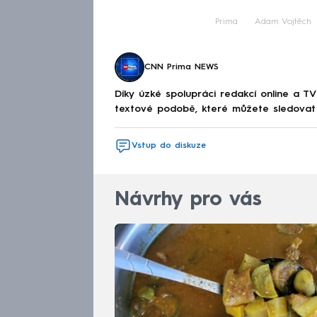
Prima
Adam Vojtěch
CNN Prima NEWS
Díky úzké spolupráci redakcí online a TV
textové podobě, které můžete sledovat v
Vstup do diskuze
Návrhy pro vás