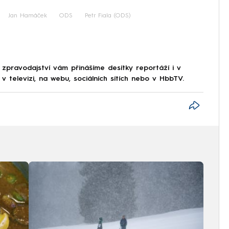
Jan Hamáček
ODS
Petr Fiala (ODS)
 zpravodajství vám přinášíme desítky reportáží i v
 televizi, na webu, sociálních sítích nebo v HbbTV.