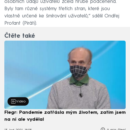
osobních údajů uživatelů zcela hrubě podceněna.
Byly tam různé systémy třetích stran, které jsou
vlastně určené ke šmírování uživatelů,“ sdělil Ondřej
Profant (Piráti).
Čtěte také
Video
Flegr: Pandemie zatřásla mým životem, zatím jsem
na ní ale vydělal
6 min čtení