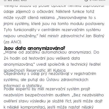
13. led 2021, 18:05
Veřejná služba by podle opozice neměla zaprodávat
údaje zájemců o očkování. Některé funkce totiž
může využít cílená reklama. „Nesrovnávejme to s
jinými systémy, které jsou na tomto modulu postaveny.
Tyto funkcionality v centrálním rezervačním systému
nejsou umožněny,“ řekl ministr zdravotnictví Jan Blatný
(za ANO).
Jsou data anonymizována?
„Máme od začátku automatickou anonymizaci. Do
24 hodin od testování jsou veškerá data
anonymizována,“ uvedl společník a technický ředitel
společnosti Reservatic Jiří Kubica.
Objednávky s údaji prý nezůstávají v registračním
systému, ale putují do Ústavu zdravotnických
informací a statistiky.
Podle expertů by měl rezervační systém projít
nezávislým bezpečnostním auditem. „Bez nezávislého
ověření stavu výsledku je složité říct, jestli může dojít
k nějaké kompromitaci, jestli může nastat nějaký