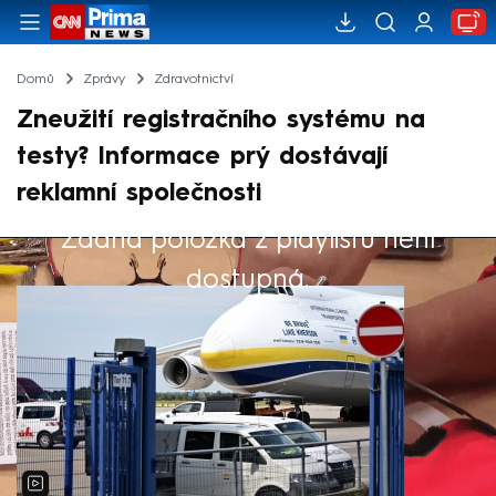
Domů
Zprávy
Zdravotnictví
Zneužití registračního systému na
testy? Informace prý dostávají
reklamní společnosti
Žádná položka z playlistu není
Výběr redakce
dostupná.