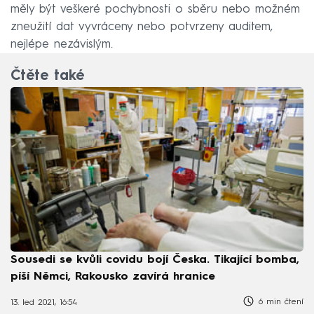
měly být veškeré pochybnosti o sběru nebo možném
zneužití dat vyvráceny nebo potvrzeny auditem,
nejlépe nezávislým.
Čtěte také
Sousedi se kvůli covidu bojí Česka. Tikající bomba,
píší Němci, Rakousko zavírá hranice
6 min čtení
13. led 2021, 16:54