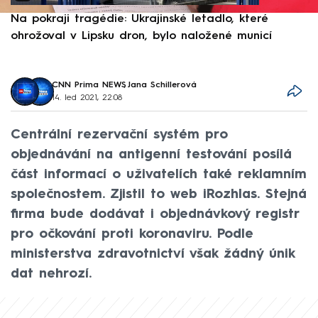
Na pokraji tragédie: Ukrajinské letadlo, které
P
ohrožoval v Lipsku dron, bylo naložené municí
e
CNN Prima NEWS
,
Jana Schillerová
14. led 2021, 22:08
Centrální rezervační systém pro
objednávání na antigenní testování posílá
část informací o uživatelích také reklamním
společnostem. Zjistil to web iRozhlas. Stejná
firma bude dodávat i objednávkový registr
pro očkování proti koronaviru. Podle
ministerstva zdravotnictví však žádný únik
dat nehrozí.