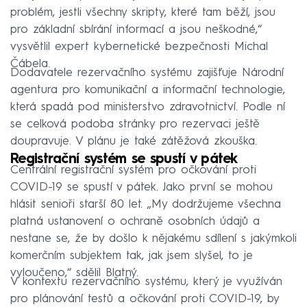
problém, jestli všechny skripty, které tam běží, jsou
pro základní sbírání informací a jsou neškodné,“
vysvětlil expert kybernetické bezpečnosti Michal
Čábela.
Dodavatele rezervačního systému zajišťuje Národní
agentura pro komunikační a informační technologie,
která spadá pod ministerstvo zdravotnictví. Podle ní
se celková podoba stránky pro rezervaci ještě
doupravuje. V plánu je také zátěžová zkouška.
Registrační systém se spustí v pátek
Centrální registrační systém pro očkování proti
COVID-19 se spustí v pátek. Jako první se mohou
hlásit senioři starší 80 let. „My dodržujeme všechna
platná ustanovení o ochraně osobních údajů a
nestane se, že by došlo k nějakému sdílení s jakýmkoli
komerčním subjektem tak, jak jsem slyšel, to je
vyloučeno,“ sdělil Blatný.
V kontextu rezervačního systému, který je využíván
pro plánování testů a očkování proti COVID-19, by