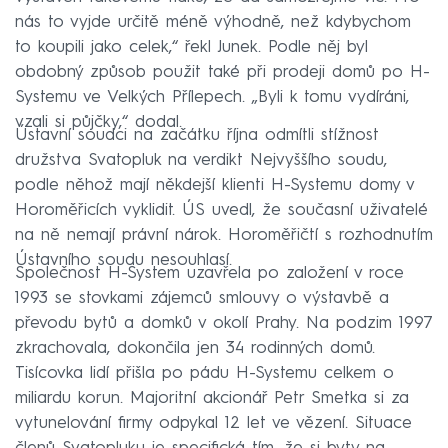
nás to vyjde určitě méně výhodně, než kdybychom
to koupili jako celek,“ řekl Junek. Podle něj byl
obdobný způsob použit také při prodeji domů po H-
Systemu ve Velkých Přílepech. „Byli k tomu vydíráni,
vzali si půjčky,“ dodal.
Ústavní soudci na začátku října odmítli stížnost
družstva Svatopluk na verdikt Nejvyššího soudu,
podle něhož mají někdejší klienti H-Systemu domy v
Horoměřicích vyklidit. ÚS uvedl, že současní uživatelé
na ně nemají právní nárok. Horoměřičtí s rozhodnutím
Ústavního soudu nesouhlasí.
Společnost H-System uzavřela po založení v roce
1993 se stovkami zájemců smlouvy o výstavbě a
převodu bytů a domků v okolí Prahy. Na podzim 1997
zkrachovala, dokončila jen 34 rodinných domů.
Tisícovka lidí přišla po pádu H-Systemu celkem o
miliardu korun. Majoritní akcionář Petr Smetka si za
vytunelování firmy odpykal 12 let ve vězení. Situace