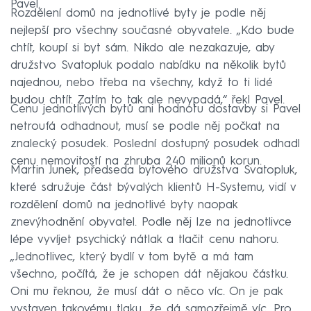
Pavel.
Rozdělení domů na jednotlivé byty je podle něj
nejlepší pro všechny současné obyvatele. „Kdo bude
chtít, koupí si byt sám. Nikdo ale nezakazuje, aby
družstvo Svatopluk podalo nabídku na několik bytů
najednou, nebo třeba na všechny, když to ti lidé
budou chtít. Zatím to tak ale nevypadá,“ řekl Pavel.
Cenu jednotlivých bytů ani hodnotu dostavby si Pavel
netroufá odhadnout, musí se podle něj počkat na
znalecký posudek. Poslední dostupný posudek odhadl
cenu nemovitostí na zhruba 240 milionů korun.
Martin Junek, předseda bytového družstva Svatopluk,
které sdružuje část bývalých klientů H-Systemu, vidí v
rozdělení domů na jednotlivé byty naopak
znevýhodnění obyvatel. Podle něj lze na jednotlivce
lépe vyvíjet psychický nátlak a tlačit cenu nahoru.
„Jednotlivec, který bydlí v tom bytě a má tam
všechno, počítá, že je schopen dát nějakou částku.
Oni mu řeknou, že musí dát o něco víc. On je pak
vystaven takovému tlaku, že dá samozřejmě víc. Pro