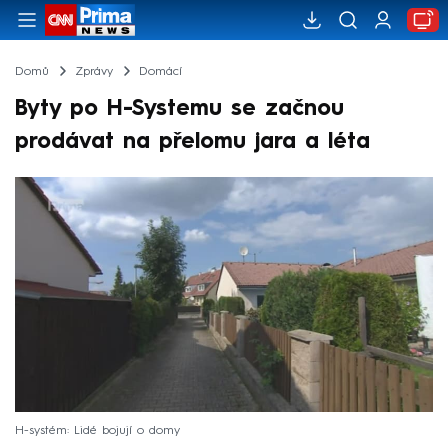
Domů
Zprávy
Domácí
Byty po H-Systemu se začnou
prodávat na přelomu jara a léta
H-systém: Lidé bojují o domy