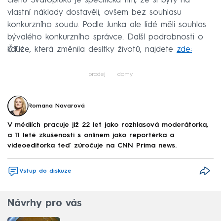
členů Svatopluku je specifická tím, že si byty na
vlastní náklady dostavěli, ovšem bez souhlasu
konkurzního soudu. Podle Junka ale lidé měli souhlas
bývalého konkurzního správce. Další podrobnosti o
kauze, která změnila desítky životů, najdete
zde:
ČTK
prodej
domy
Romana Navarová
V médiích pracuje již 22 let jako rozhlasová moderátorka,
a 11 leté zkušenosti s onlinem jako reportérka a
videoeditorka teď zúročuje na CNN Prima news.
Vstup do diskuze
Návrhy pro vás