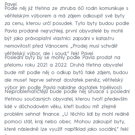
Pavel.
Podle něj již třetina ze zhruba 60 rodin komunikuje s
věřitelským výborem a má zájem odkoupit své byty
za cenu, kterou určí posudek. Tyto byty budou podle
Pavla prodané nejrychleji, první obyvatelé by mohli
být jako právoplatní vlastníci zapsáni v katastru
nemovitostí před Vánocemi. „Prodej musí schválit
věřitelský výbor, ale i soud,“ řekl Pavel.
Poslední byty by se mohly podle Pavla prodat na
přelomu roku 2021 a 2022. Druhá třetina obyvatel
bude mít podle něj o odkup bytů také zájem, budou
ale muset teprve sehnat dostatek peněz, věřitelský
výbor jim podle Pavla nabídne dostatek trpělivosti.
Nejproblematičtější bude podle něj situace s poslední
třetinou současných obyvatel, kterou tvoří především
lidé v důchodovém věku, kteří budou mít zřejmě
problém sehnat finance. „U těchto lidí by mohl reálně
pomoci stát, kraj nebo obec. Mohou zakoupit byty,
které následně lze využít například jako sociální,“ řekl