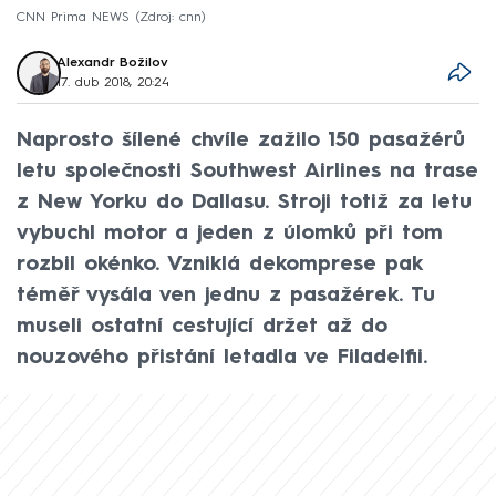
CNN Prima NEWS
Zdroj: cnn
Alexandr Božilov
17. dub 2018, 20:24
Naprosto šílené chvíle zažilo 150 pasažérů
letu společnosti Southwest Airlines na trase
z New Yorku do Dallasu. Stroji totiž za letu
vybuchl motor a jeden z úlomků při tom
rozbil okénko. Vzniklá dekomprese pak
téměř vysála ven jednu z pasažérek. Tu
museli ostatní cestující držet až do
nouzového přistání letadla ve Filadelfii.