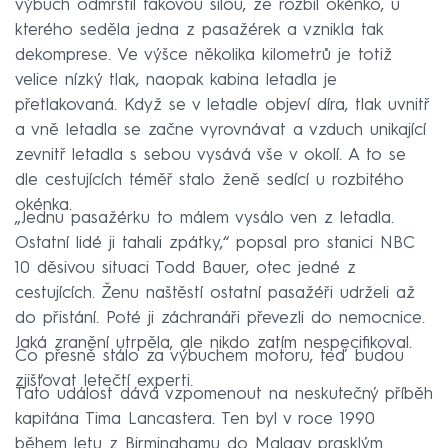
výbuch odmrštil takovou silou, že rozbil okénko, u
kterého seděla jedna z pasažérek a vznikla tak
dekomprese. Ve výšce několika kilometrů je totiž
velice nízký tlak, naopak kabina letadla je
přetlakovaná. Když se v letadle objeví díra, tlak uvnitř
a vně letadla se začne vyrovnávat a vzduch unikající
zevnitř letadla s sebou vysává vše v okolí. A to se
dle cestujících téměř stalo ženě sedící u rozbitého
okénka.
„Jednu pasažérku to málem vysálo ven z letadla.
Ostatní lidé ji tahali zpátky,“ popsal pro stanici NBC
10 děsivou situaci Todd Bauer, otec jedné z
cestujících. Ženu naštěstí ostatní pasažéři udrželi až
do přistání. Poté ji záchranáři převezli do nemocnice.
Jaká zranění utrpěla, ale nikdo zatím nespecifikoval.
Co přesně stálo za výbuchem motoru, teď budou
zjišťovat letečtí experti.
Tato událost dává vzpomenout na neskutečný příběh
kapitána Tima Lancastera. Ten byl v roce 1990
během letu z Birminghamu do Malagy prasklým