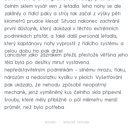
čelním sklem vysát ven z letadla. Jeho nohy se ale
zaklínily o řídící páky a stroj tak začal z výšky pěti
kilometrů prudce klesat. Situaci nakonec zachránil
první důstojník, který dokázal v těchto extrémních
podmínkách přistát, a také další personál letadla,
který kapitánovy nohy vyprostil z řídícího systému a
celou dobu ho pak držel.
Lancaster jako zázrakem přežil, přestože většina jeho
těla byla po desítky minut vystavena
nepředstavitelným podmínkám - silnému mrazu, tlaku,
nárazům a nedostatku kyslíku v plicích. Vyšetřování
pak ukázalo, že nehodu způsobil neopatrný
mechanik, jenž vyměněný kus čelního skla připevnil
šrouby, které měly přibližně o půl milimetru menší
průměr, než bylo potřeba.
letadlo
letecká nehoda