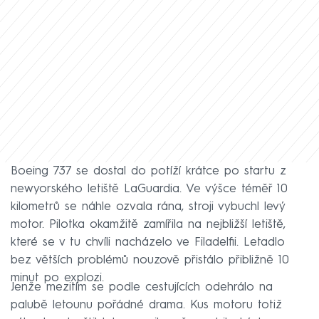
Boeing 737 se dostal do potíží krátce po startu z
newyorského letiště LaGuardia. Ve výšce téměř 10
kilometrů se náhle ozvala rána, stroji vybuchl levý
motor. Pilotka okamžitě zamířila na nejbližší letiště,
které se v tu chvíli nacházelo ve Filadelfii. Letadlo
bez větších problémů nouzově přistálo přibližně 10
minut po explozi.
Jenže mezitím se podle cestujících odehrálo na
palubě letounu pořádné drama. Kus motoru totiž