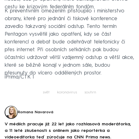
cestu ke krizovým federálním fondům.
K preventivním omezením přistoupilo i ministerstvo
obrany, které pro jednání či tiskové konference
zavedlo takzvaný sociální odstup. Tento termín
Pentagon vysvětlil jako opatření, kdy se část
konferencí a debat bude odehrávat telefonicky či
přes internet. Při osobních setkáních pak budou
účastníci udržovat větší vzájemný odstup a větší akce,
které se běžně konají v jednom sále, budou
přesunuty do vícero oddělených prostor.
iPrima/ČTK 1
svět
koronavirus
souhrn
Romana Navarová
V médiích pracuje již 22 let jako rozhlasová moderátorka,
a 11 leté zkušenosti s onlinem jako reportérka a
videoeditorka teď zúročuje na CNN Prima news.