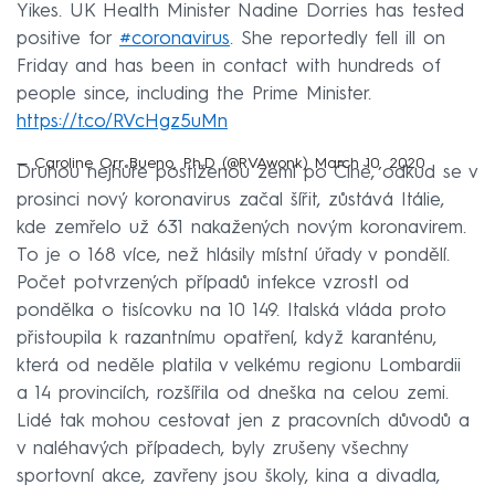
Yikes. UK Health Minister Nadine Dorries has tested
positive for
#coronavirus
. She reportedly fell ill on
Friday and has been in contact with hundreds of
people since, including the Prime Minister.
https://t.co/RVcHgz5uMn
— Caroline Orr Bueno, Ph.D (@RVAwonk)
March 10, 2020
Druhou nejhůře postiženou zemí po Číně, odkud se v
prosinci nový koronavirus začal šířit, zůstává Itálie,
kde zemřelo už 631 nakažených novým koronavirem.
To je o 168 více, než hlásily místní úřady v pondělí.
Počet potvrzených případů infekce vzrostl od
pondělka o tisícovku na 10 149. Italská vláda proto
přistoupila k razantnímu opatření, když karanténu,
která od neděle platila v velkému regionu Lombardii
a 14 provinciích, rozšířila od dneška na celou zemi.
Lidé tak mohou cestovat jen z pracovních důvodů a
v naléhavých případech, byly zrušeny všechny
sportovní akce, zavřeny jsou školy, kina a divadla,