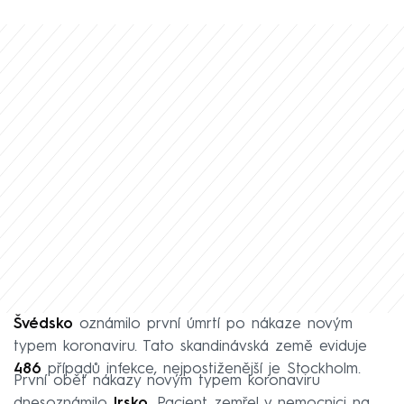
Švédsko
oznámilo první úmrtí po nákaze novým
typem koronaviru. Tato skandinávská země eviduje
486
případů infekce, nejpostiženější je Stockholm.
První oběť nákazy novým typem koronaviru
dnesoznámilo
Irsko
. Pacient zemřel v nemocnici na