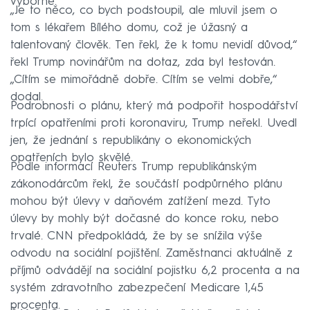
výborně.
„Je to něco, co bych podstoupil, ale mluvil jsem o
tom s lékařem Bílého domu, což je úžasný a
talentovaný člověk. Ten řekl, že k tomu nevidí důvod,“
řekl Trump novinářům na dotaz, zda byl testován.
„Cítím se mimořádně dobře. Cítím se velmi dobře,“
dodal.
Podrobnosti o plánu, který má podpořit hospodářství
trpící opatřeními proti koronaviru, Trump neřekl. Uvedl
jen, že jednání s republikány o ekonomických
opatřeních bylo skvělé.
Podle informací Reuters Trump republikánským
zákonodárcům řekl, že součástí podpůrného plánu
mohou být úlevy v daňovém zatížení mezd. Tyto
úlevy by mohly být dočasné do konce roku, nebo
trvalé. CNN předpokládá, že by se snížila výše
odvodu na sociální pojištění. Zaměstnanci aktuálně z
příjmů odvádějí na sociální pojistku 6,2 procenta a na
systém zdravotního zabezpečení Medicare 1,45
procenta.