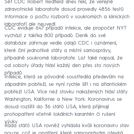
Šéf CDC Robert Redfield dnes řekl, že veřejné
zdravotnické laboratoře dosud provedly 4856 testů.
Informace o počtu rozborů v soukromých a klinických
laboratoří ale neuvedl.
CDC eviduje 647 případů infekce, ale propočet NYT
vychází z takřka 800 případů. Deník do své
databáze zahrnuje vedle údajů CDC i oznámení,
které činí jednotlivé státy a místní samosprávy,
případně soukromé laboratoře. List také napsal, že
od soboty úřady hlásí každý den přes sto nových
případů.
Infekce, která se původně soustředila především na
západním pobřeží, se nyní rychle šíří i na atlantickém
pobřeží USA. Více než stovku nakažených hlásí státy
Washington, Kalifornie a New York. Koronavirus se
dosud rozšířil do 36 států USA, která přijímají
protiopatření včetně lokálních karantén či rušení
výuky.
Řada států USA rovněž vyhlásila kvůli koronaviru stav
nouze, což je opatření, které samosprávám otevírá