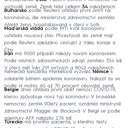
východě země. Země hlásí celkem
34
nakažených.
Bulharsko
podle Reuters ohlásilo první úmrtí na
koronavirus, dle ministerstva zdravotnictví zemřela
66letá žena, hospitalizovaná v úterý v Sofii.
Maďarská vláda
podle MTI kvůli koronaviru
vyhlásila nouzový stav. Přicestovat do země mají
podle Reuters zakázáno cestující z Itálie, Koreje a
Číny.
Írán
má 9000 případů nákazy novým koronavirem.
Podle místních zdravotnických zdrojů zemřelo 354 lidí.
V úterý měl Írán 291 mrtvých a 8042 nakažených.
Německá kancléřka Merkelová vyzvala
Němce
k
solidaritě během epidemie koronaviru. Nakazit by se
podle ní mohlo 60 až 70 procent obyvatel země.
Belgie
dnes ohlásila první oběť nemoci COVID-19,
kterou způsobuje nový typ koronaviru. V bruselské
nemocnici zemřel 90letý pacient, oznámila ministryně
zdravotnictví Maggie de Blocková. V Belgii se podle
agentury AFP nakazilo 276 lidí.
Turecko
má prvního pacienta, u kterého testy