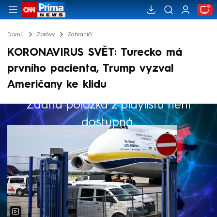
Domů
Zprávy
Zahraničí
KORONAVIRUS SVĚT: Turecko má
prvního pacienta, Trump vyzval
Američany ke klidu
Žádná položka z playlistu není
Výběr redakce
dostupná.