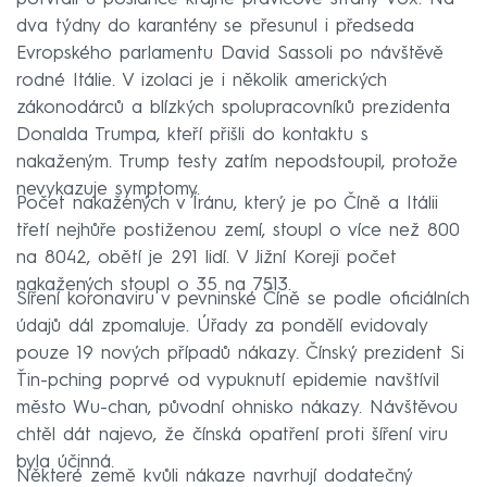
dva týdny do karantény se přesunul i předseda
Evropského parlamentu David Sassoli po návštěvě
rodné Itálie. V izolaci je i několik amerických
zákonodárců a blízkých spolupracovníků prezidenta
Donalda Trumpa, kteří přišli do kontaktu s
nakaženým. Trump testy zatím nepodstoupil, protože
nevykazuje symptomy.
Počet nakažených v Íránu, který je po Číně a Itálii
třetí nejhůře postiženou zemí, stoupl o více než 800
na 8042, obětí je 291 lidí. V Jižní Koreji počet
nakažených stoupl o 35 na 7513.
Šíření koronaviru v pevninské Číně se podle oficiálních
údajů dál zpomaluje. Úřady za pondělí evidovaly
pouze 19 nových případů nákazy. Čínský prezident Si
Ťin-pching poprvé od vypuknutí epidemie navštívil
město Wu-chan, původní ohnisko nákazy. Návštěvou
chtěl dát najevo, že čínská opatření proti šíření viru
byla účinná.
Některé země kvůli nákaze navrhují dodatečný