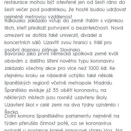
restaurace mohou být otevřené jen od šesti ráno do
šesti večer pod podmínkou, že hosté budou udržovat
nejméně metrovou vzdálenost.
Rakousko zakázalo vstup do země Italům s výjimkou
těch, kteří předloží potvrzení o bezinfekčnosti. Nová
omezení se dotkla také univerzit, divadel a
koncertních sálů. Uzavřít svou hranici s Itálií pro
osobní dopravu plánuje Slovinsko.
Bavorsko jako první německá spolková země kvůli
obavám z dalšího šíření nového typu koronaviru
zakázalo všechny akce pro více než 1000 lidí. Ke
stejnému kroku se následně uchýlilo také několik
španělských regionů včetně metropole Madridu.
Španělsko eviduje již 35 obětí koronaviru, na
některých místech jsou rovněž uzavřeny školy.
Uzavření škol v celé zemi na dva týdny oznámilo i
Řecko.
Dolní komora španělského parlamentu nejméně na
týden přerušila činnost poté, co se koronavirus
potvrdil u poslance krajně pravicové strany Vox. Na