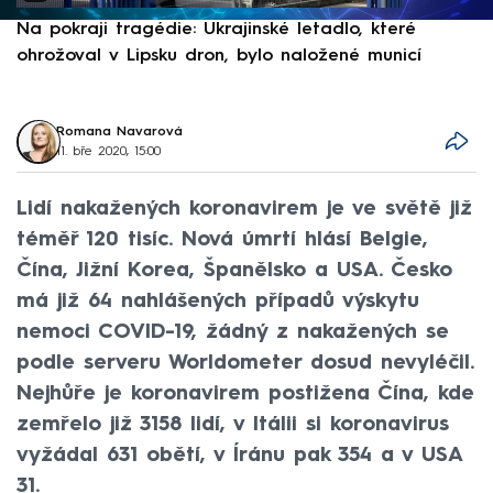
Na pokraji tragédie: Ukrajinské letadlo, které
P
ohrožoval v Lipsku dron, bylo naložené municí
e
Romana Navarová
11. bře 2020, 15:00
Lidí nakažených koronavirem je ve světě již
téměř 120 tisíc. Nová úmrtí hlásí Belgie,
Čína, Jižní Korea, Španělsko a USA. Česko
má již 64 nahlášených případů výskytu
nemoci COVID-19, žádný z nakažených se
podle serveru Worldometer dosud nevyléčil.
Nejhůře je koronavirem postižena Čína, kde
zemřelo již 3158 lidí, v Itálii si koronavirus
vyžádal 631 obětí, v Íránu pak 354 a v USA
31.