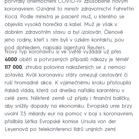
potvrdily onemocnění COVID-19 způsobené novým
koronavirem. Oznámil to ministr zdravotnictví Fahrettin
Koca. Podle ministra je pacient muž, u kterého se
objevila vysoká horečka a kašel. Muž je však v
dobrém zdravotním stavu a byl izolován. Členové
jeho rodiny, kteří s ním byli v úzkém kontaktu, jsou
pod dohledem, napsala agentura Reuters.
Nový typ koronaviru si ve světě vyžádal už přes
4000
obětí a potvrzených případů nákazy je téměř
117 000
, zhruba polovina nakažených se z nemoci
zotavila. Kvůli koronaviru státy omezují cestování či
ruší hromadné akce. K výjimečnému kroku přistoupila
italská vláda, která od dneška nařídila karanténu v
celé zemi. Některé země už přijaly i finanční balíčky,
aby snížily dopady na ekonomiku. Evropská unie brzy
uvolní 7,5 miliardy eur na pomoc v boji s koronavirem,
přislíbila šéfka Evropské komise Ursula von der
Leyenová po telekonferenci lídrů unijních zemí.