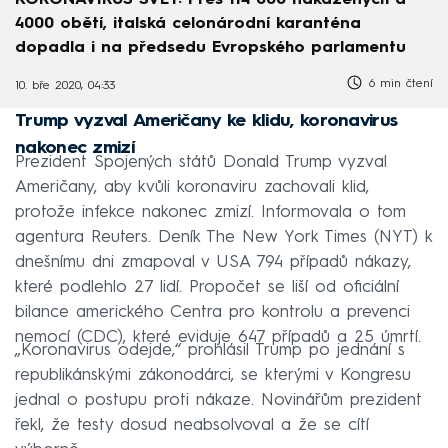
KORONAVIRUS SVĚT: Přes 114 000 nakažených a
4000 obětí, italská celonárodní karanténa
dopadla i na předsedu Evropského parlamentu
6 min čtení
10. bře 2020, 04:33
Trump vyzval Američany ke klidu, koronavirus
nakonec zmizí
Prezident Spojených států Donald Trump vyzval
Američany, aby kvůli koronaviru zachovali klid,
protože infekce nakonec zmizí. Informovala o tom
agentura Reuters. Deník The New York Times (NYT) k
dnešnímu dni zmapoval v USA 794 případů nákazy,
které podlehlo 27 lidí. Propočet se liší od oficiální
bilance amerického Centra pro kontrolu a prevenci
nemocí (CDC), které eviduje 647 případů a 25 úmrtí.
„Koronavirus odejde,“ prohlásil Trump po jednání s
republikánskými zákonodárci, se kterými v Kongresu
jednal o postupu proti nákaze. Novinářům prezident
řekl, že testy dosud neabsolvoval a že se cítí